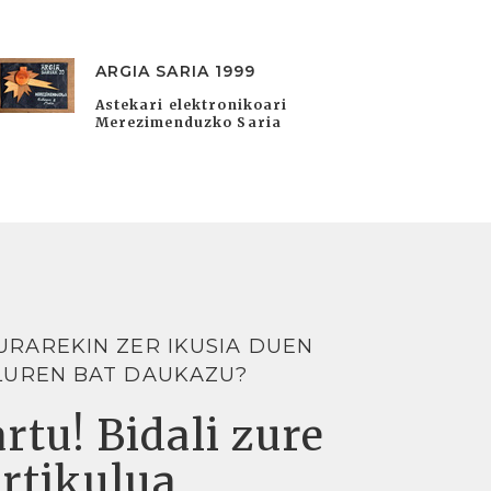
ARGIA SARIA 1999
Astekari elektronikoari
Merezimenduzko Saria
URAREKIN ZER IKUSIA DUEN
LUREN BAT DAUKAZU?
rtu! Bidali zure
artikulua