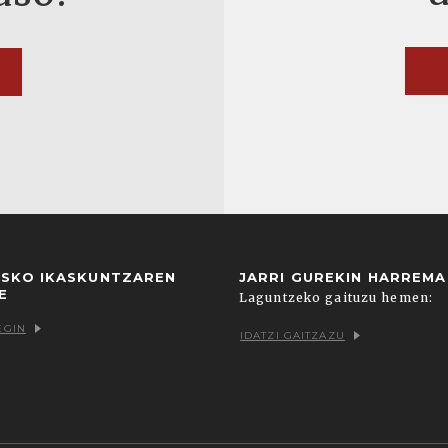
USKO IKASKUNTZAREN
JARRI GUREKIN HARREM
E
Laguntzeko gaituzu hemen:
EGIN
IDATZI GAITZAZU