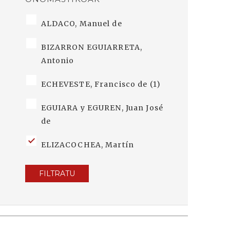
ALDACO, Manuel de
BIZARRON EGUIARRETA,
Antonio
ECHEVESTE, Francisco de (1)
EGUIARA y EGUREN, Juan José
de
ELIZACOCHEA, Martín
FILTRATU