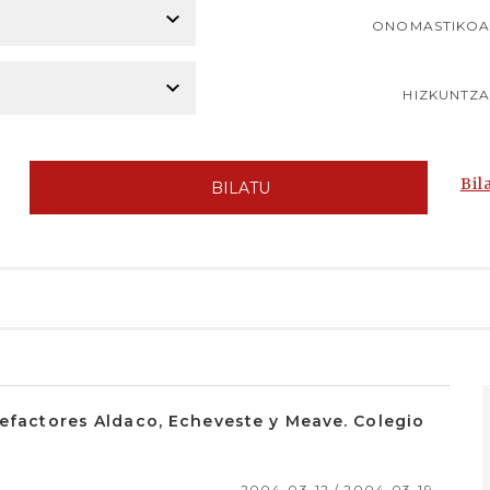
ONOMASTIKO
HIZKUNTZ
Bil
BILATU
nefactores Aldaco, Echeveste y Meave. Colegio
2004-03-12 / 2004-03-19