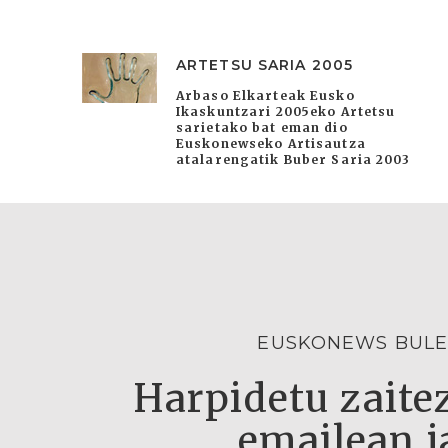
ARTETSU SARIA 2005
Arbaso Elkarteak Eusko
Ikaskuntzari 2005eko Artetsu
sarietako bat eman dio
Euskonewseko Artisautza
atalarengatik Buber Saria 2003
EUSKONEWS BULE
Harpidetu zaitez
emailean j