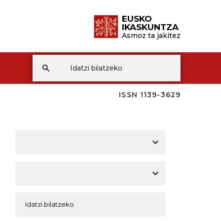
EUSKO
IKASKUNTZA
Asmoz ta jakitez
ISSN 1139-3629
A
A
A