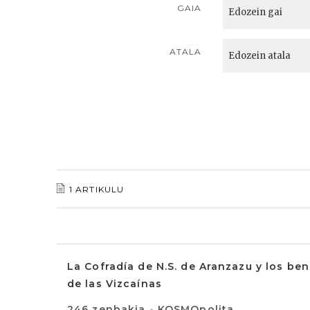
GAIA
ATALA
1 ARTIKULU
La Cofradía de N.S. de Aranzazu y los be
de las Vizcaínas
246 zenbakia - KOSMOpolita