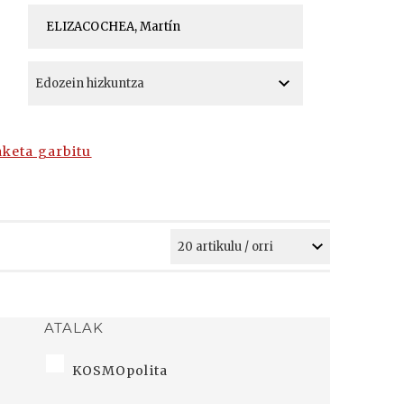
A
A
aketa garbitu
ATALAK
KOSMOpolita