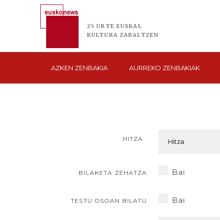
25 URTE
EUSKAL
KULTURA
ZABALTZEN
AZKEN
ZENBAKIA
AURREKO
ZENBAKIAK
HITZA
Bai
BILAKETA ZEHATZA
Bai
TESTU OSOAN BILATU