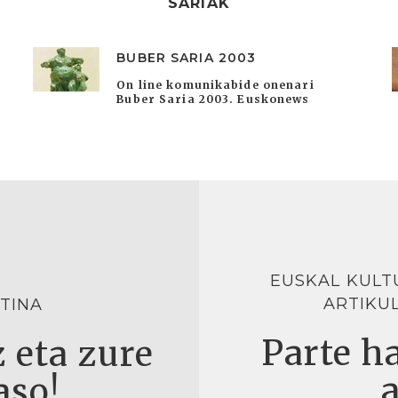
SARIAK
BUBER SARIA 2003
On line komunikabide onenari
Buber Saria 2003. Euskonews
EUSKAL KULT
ARTIKU
TINA
Parte ha
 eta zure
aso!