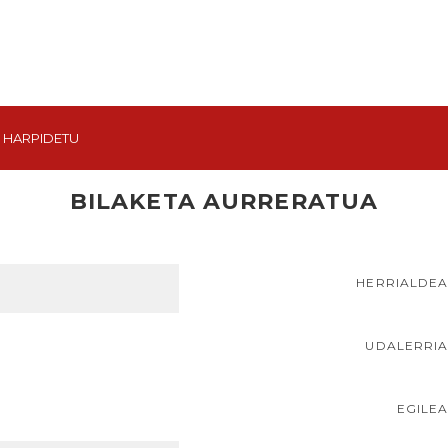
HARPIDETU
BILAKETA AURRERATUA
HERRIALDE
UDALERRI
EGILE