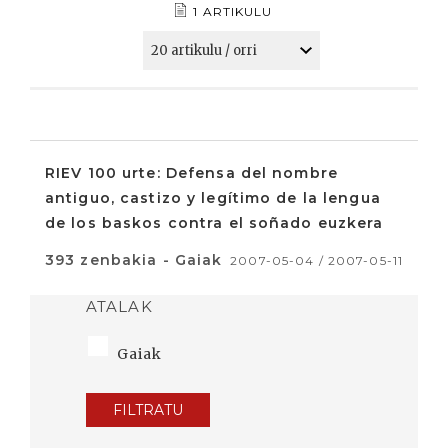
1 ARTIKULU
RIEV 100 urte: Defensa del nombre
antiguo, castizo y legítimo de la lengua
de los baskos contra el soñado euzkera
393 zenbakia - Gaiak
2007-05-04 / 2007-05-11
ATALAK
Gaiak
FILTRATU