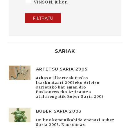
VINSON, Julien
FILTRATU
SARIAK
ARTETSU SARIA 2005
Arbaso Elkarteak Eusko
Ikaskuntzari 2005eko Artetsu
sarietako bat eman dio
Euskonewseko Artisautza
atalarengatik Buber Saria 2003
BUBER SARIA 2003
On line komunikabide onenari Buber
Saria 2003. Euskonews