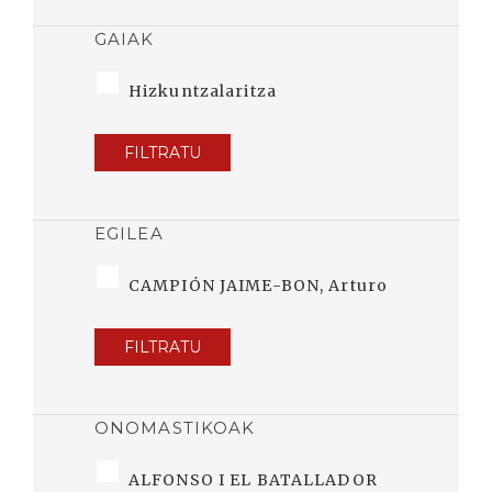
GAIAK
Hizkuntzalaritza
FILTRATU
EGILEA
CAMPIÓN JAIME-BON, Arturo
FILTRATU
ONOMASTIKOAK
ALFONSO I EL BATALLADOR