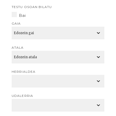
TESTU OSOAN BILATU
Bai
GAIA
ATALA
HERRIALDEA
UDALERRIA