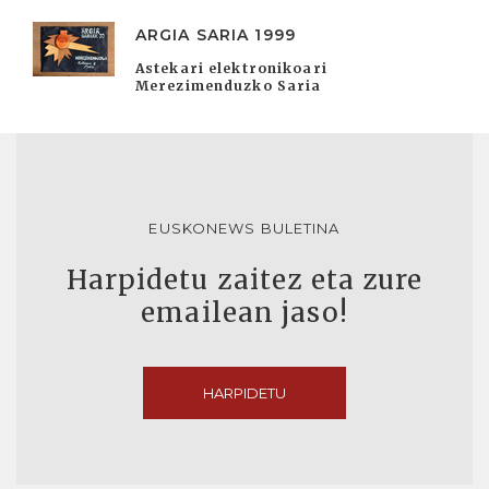
ARGIA SARIA 1999
Astekari elektronikoari
Merezimenduzko Saria
EUSKONEWS BULETINA
Harpidetu zaitez eta zure
emailean jaso!
HARPIDETU