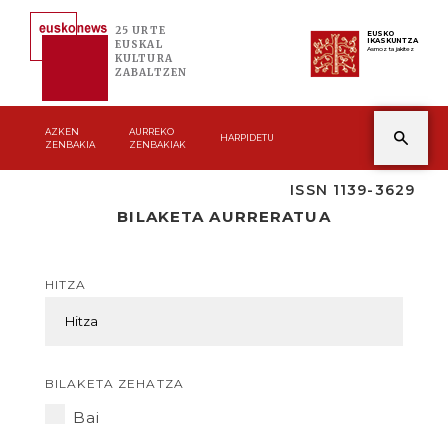
25 URTE
EUSKO
IKASKUNTZA
EUSKAL
Asmoz ta jakitez
KULTURA
ZABALTZEN
AZKEN
AURREKO
HARPIDETU
ZENBAKIA
ZENBAKIAK
ISSN 1139-3629
BILAKETA AURRERATUA
HITZA
BILAKETA ZEHATZA
Bai