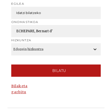
EGILEA
ONOMASTIKOA
HIZKUNTZA
BILATU
Bilaketa
garbitu