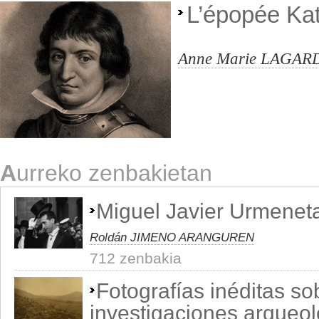
L’épopée Kat
Anne Marie LAGAR
A
urreko zenbakietan
Miguel Javier Urmenet
Roldán JIMENO ARANGUREN
712 zenbakia
Fotografías inéditas so
investigaciones arqueol