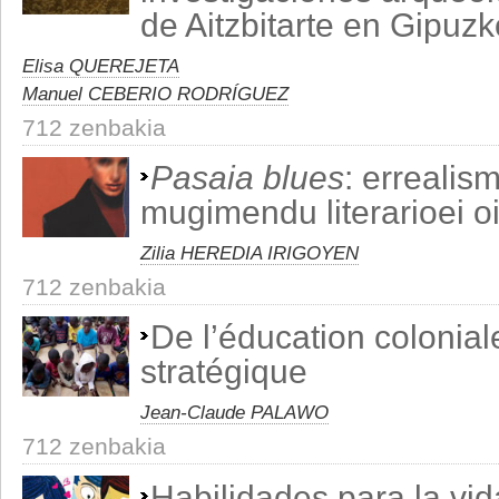
de Aitzbitarte en Gipuz
Elisa QUEREJETA
Manuel CEBERIO RODRÍGUEZ
712 zenbakia
Pasaia blues
: errealis
mugimendu literarioei o
Zilia HEREDIA IRIGOYEN
712 zenbakia
De l’éducation colonia
stratégique
Jean-Claude PALAWO
712 zenbakia
Habilidades para la vi