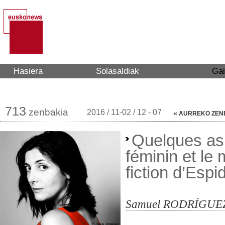
Hasiera
Solasaldiak
Gai
Art Aretoa
713
zenbakia
2016 / 11-02 / 12 - 07
« AURREKO ZEN
Quelques asp
féminin et le 
fiction d’Espi
Samuel RODRÍGUE