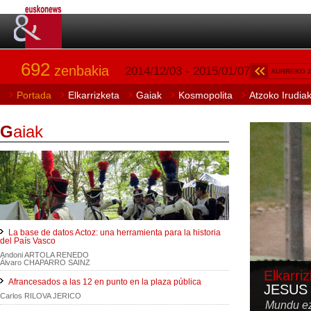
692
zenbakia
2014/12/03 - 2015/01/07
AURREKO 
Portada
Elkarrizketa
Gaiak
Kosmopolita
Atzoko Irudia
G
aiak
La base de datos Actoz: una herramienta para la historia
del País Vasco
Andoni ARTOLA RENEDO
Álvaro CHAPARRO SAINZ
Elkarri
Afrancesados a las 12 en punto en la plaza pública
JESUS
Carlos RILOVA JERICO
Mundu ez