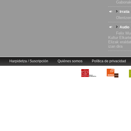
Gabona
Irratia
Olentzer
Audio
Felix Mu
Kultur Elkart
Elizak eralda
izan dira
Harpidetza / Suscripción
Quiénes somos
Política de privacidad