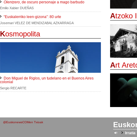
Olentzero
, de oscuro personaje a mago barbudo
Emilio Xabier DUEÑAS
A
tzoko 
“Euskalerriko leen-gizona”: 80 urte
Josemari VELEZ DE MENDIZABAL AZKARRAGA
K
osmopolita
A
rt Aret
Don Miguel de Riglos, un tudelano en el Buenos Aires
colonial
Sergio RECARTE
@EuskonewsCOMen Txioak
Eusko
Irratia