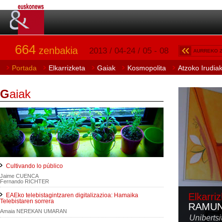
664
zenbakia
2013 / 04-24 / 05 - 08
AURREKO 
Portada
Elkarrizketa
Gaiak
Kosmopolita
Atzoko Irudia
G
aiak
Cultivando lo público
Jaime CUENCA
Fernando RICHTER
Elkarri
EAEko telebistagintzaren digitalizazioa: Hamaika
Telebistaren sorrera
RAMUN
Amaia NEREKAN UMARAN
Uniberts