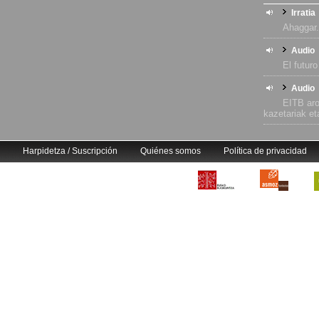
Irratia
Ahaggar.
Audio
El futuro
Audio
EITB aro
kazetariak et
Harpidetza / Suscripción
Quiénes somos
Política de privacidad