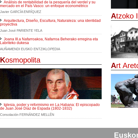
Análisis de rentabilidad de la pesquería del verdel y su
mercado en el País Vasco: un enfoque econométrico
Javier GARCÍA ENRÍQUEZ
A
tzoko 
Arquitectura, Diseño, Escultura, Naturaleza: una identidad
proyectiva
Juan José PARIENTE YELA
Joana III.a Nafarroakoa, Nafarroa Beherako erregina eta
Labriteko dukesa
AUÑAMENDI EUSKO ENTZIKLOPEDIA
K
osmopolita
A
rt Aret
Iglesia, poder y reformismo en La Habana: El episcopado
de Juan José Díaz de Espada (1802-1832)
Consolación FERNÁNDEZ MELLÉN
Eusko