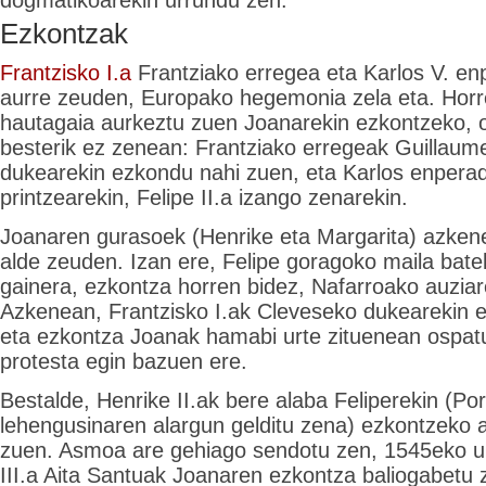
Ezkontzak
Frantzisko I.a
Frantziako erregea eta Karlos V. en
aurre zeuden, Europako hegemonia zela eta. Horre
hautagaia aurkeztu zuen Joanarekin ezkontzeko, o
besterik ez zenean: Frantziako erregeak Guillau
dukearekin ezkondu nahi zuen, eta Karlos enperado
printzearekin, Felipe II.a izango zenarekin.
Joanaren gurasoek (Henrike eta Margarita) azken
alde zeuden. Izan ere, Felipe goragoko maila bate
gainera, ezkontza horren bidez, Nafarroako auziar
Azkenean, Frantzisko I.ak Cleveseko dukearekin e
eta ezkontza Joanak hamabi urte zituenean ospatu
protesta egin bazuen ere.
Bestalde, Henrike II.ak bere alaba Feliperekin (Po
lehengusinaren alargun gelditu zena) ezkontzeko ah
zuen. Asmoa are gehiago sendotu zen, 1545eko u
III.a Aita Santuak Joanaren ezkontza baliogabetu 