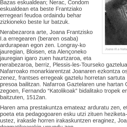
Bazas eskualdean; Nerac, Condom
eskualdean eta beste Frantziako
erregeari feudoa ordaindu behar
zizkioneko beste lur batzuk.
Nerabezarora arte, Joana Frantzisko
I.a erregearen (beraren osaba)
ardurapean egon zen. Longray-ko
Joana III.a Naf
jauregian, Bloisen, eta Alençoneko
jauregian igaro zuen haurtzaroa, eta
nerabezaroa, berriz, Plessis-les-Tourseko gaztelu
Nafarroako monarkiarentzat Joanaren ezkontza os
zenez, frantses erregeak gaztelu horretan sartut
presoa bailitzan. Nafarroa Gaztelaren une hartan
zegoen, Fernando “Katolikoak” bidalitako tropek e
baitzuten, 1512an.
Haren ama prestakuntza emateaz arduratu zen, e
poeta eta pedagogoaren esku utzi zituen heziketa-
ustez, irakasle horren irakaskuntzen eraginez, Jo
dogmatikoarekin urrundu zen.