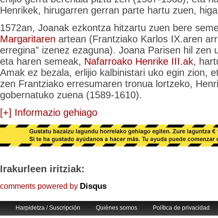
Henrikek, hirugarren gerran parte hartu zuen, hi
1572an, Joanak ezkontza hitzartu zuen bere sem
Margaritaren
artean (Frantziako Karlos IX.aren ar
erregina” izenez ezaguna). Joana Parisen hil zen 
eta haren semeak,
Nafarroako Henrike III.ak
, har
Amak ez bezala, erlijio kalbinistari uko egin zion, e
zen Frantziako erresumaren tronua lortzeko, Henri
gobernatuko zuena (1589-1610).
[+] Informazio gehiago
Irakurleen iritziak:
Disqus
comments powered by
Harpidetza / Suscripción
Quiénes somos
Política de privacidad