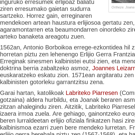
inguruko erresumek erlijioaz baliatu
ziren erresumako gaietan sudurra
Ortheze. Joana I
sartzeko. Horrez gain, erreginaren
mendekoen artean haustura erlijiosoa gertatu zen,
agaramontarren eta beaumondarren oinordeko zi
arteko banaketa areagotu zuen.
1562an, Antonio Borboikoa errege-ezkontidea hil z
horretan piztu zen lehenengo Erlijio Gerra Frantzi
Erreginak sinesmen kalbinistei eutsi zien, eta me
doktrina berria zabaltzeko asmoz,
Joannes Leizarr
euskaratzeko eskatu zion. 1571ean argitaratu zen
kalbinisten gotorleku garrantzitsu zena.
Garai hartan, katolikoak
Labriteko Piarresen
(Comm
gotzaina) aldera hurbildu, eta Joanak beraren as
zitzan ahalegindu ziren. Aitzitik, Labriteko Piarre
izaera irmoa zuela. Are gehiago, gainontzeko eur
beren lurraldeetan erlijio ofiziala finkatzen hasi z
kalbinismoa ezarri zuen bere mendeko lurretan. Fr
erlijio gerra berehala piztu zen (1567-1568), eta 