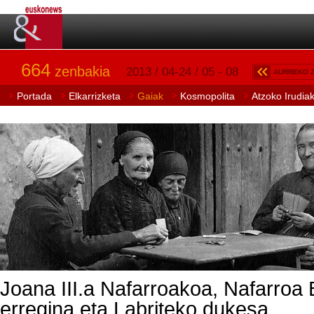
664
zenbakia
2013 / 04-24 / 05 - 08
AURREKO 
Portada
Elkarrizketa
Gaiak
Kosmopolita
Atzoko Irudia
Joana III.a Nafarroakoa, Nafarroa
erregina eta Labriteko dukesa