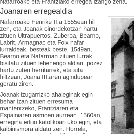
Nafarroako eta Frantziako erregea izango zena.
Joanaren erregealdia
Nafarroako Henrike II.a 1555ean hil
zen, eta Joanak oinordekotzan hartu
zituen Ultrapuertos, Zuberoa, Bearno,
Labrit, Armagnac eta Foix nafar
lurraldeak, besteak beste. 1549an,
Bearno eta Nafarroan zituen lurrak
bisitatu zituen lehenengo aldian, pozez
hartu zuten herritarrek, eta aita
hiltzean, Joana III.aren agindupean
geratu ziren.
Joanak izugarrizko ahaleginak egin
behar izan zituen erresuma
mantentzeko, Frantziaren eta
Espainiaren asmoen aurrean. 1560an,
erregina erlijio katolikoari uko egin, eta
kalbinismora aldatu zen.
Horrela,