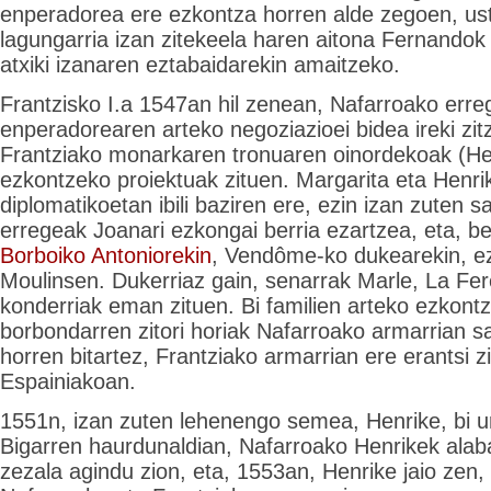
enperadorea ere ezkontza horren alde zegoen, us
lagungarria izan zitekeela haren aitona Fernandok
atxiki izanaren eztabaidarekin amaitzeko.
Frantzisko I.a 1547an hil zenean, Nafarroako erre
enperadorearen arteko negoziazioei bidea ireki zit
Frantziako monarkaren tronuaren oinordekoak (Hen
ezkontzeko proiektuak zituen. Margarita eta Henr
diplomatikoetan ibili baziren ere, ezin izan zuten s
erregeak Joanari ezkongai berria ezartzea, eta, b
Borboiko Antoniorekin
, Vendôme-ko dukearekin, e
Moulinsen. Dukerriaz gain, senarrak Marle, La Fe
konderriak eman zituen. Bi familien arteko ezkontz
borbondarren zitori horiak Nafarroako armarrian sa
horren bitartez, Frantziako armarrian ere erantsi z
Espainiakoan.
1551n, izan zuten lehenengo semea, Henrike, bi ur
Bigarren haurdunaldian, Nafarroako Henrikek ala
zezala agindu zion, eta, 1553an, Henrike jaio zen,