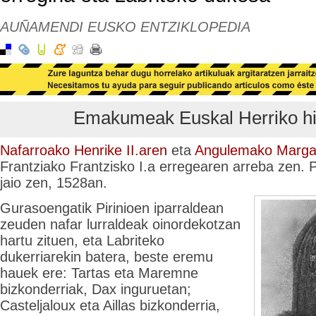
AUÑAMENDI EUSKO ENTZIKLOPEDIA
Emakumeak Euskal Herriko hi
Nafarroako Henrike II.aren
eta
Angulemako Margar
Frantziako Frantzisko I.a erregearen arreba zen.
jaio zen, 1528an.
Gurasoengatik Pirinioen iparraldean
zeuden nafar lurraldeak oinordekotzan
hartu zituen, eta Labriteko
dukerriarekin batera, beste eremu
hauek ere: Tartas eta Maremne
bizkonderriak, Dax inguruetan;
Casteljaloux eta Aillas bizkonderria,