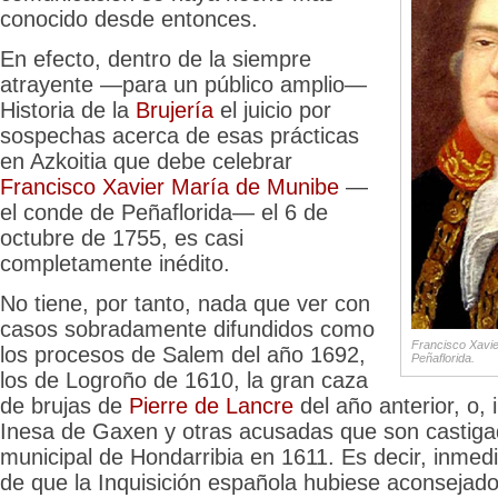
conocido desde entonces.
En efecto, dentro de la siempre
atrayente —para un público amplio—
Historia de la
Brujería
el juicio por
sospechas acerca de esas prácticas
en Azkoitia que debe celebrar
Francisco Xavier María de Munibe
—
el conde de Peñaflorida— el 6 de
octubre de 1755, es casi
completamente inédito.
No tiene, por tanto, nada que ver con
casos sobradamente difundidos como
Francisco Xavie
los procesos de Salem del año 1692,
Peñaflorida.
los de Logroño de 1610, la gran caza
de brujas de
Pierre de Lancre
del año anterior, o, 
Inesa de Gaxen y otras acusadas que son castigad
municipal de Hondarribia en 1611. Es decir, inme
de que la Inquisición española hubiese aconsejad