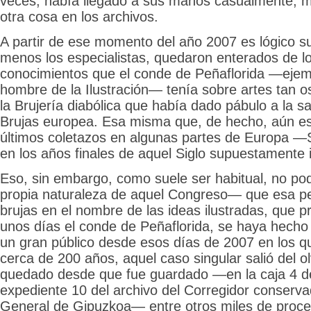
veces, había llegado a sus manos casualmente, 
otra cosa en los archivos.
A partir de ese momento del año 2007 es lógico s
menos los especialistas, quedaron enterados de l
conocimientos que el conde de Peñaflorida —ejemp
hombre de la Ilustración— tenía sobre artes tan 
la Brujería diabólica que había dado pábulo a la 
Brujas europea. Esa misma que, de hecho, aún e
últimos coletazos en algunas partes de Europa —
en los años finales de aquel Siglo supuestamente i
Eso, sin embargo, como suele ser habitual, no pod
propia naturaleza de aquel Congreso— que esa p
brujas en el nombre de las ideas ilustradas, que p
unos días el conde de Peñaflorida, se haya hech
un gran público desde esos días de 2007 en los 
cerca de 200 años, aquel caso singular salió del o
quedado desde que fue guardado —en la caja 4 d
expediente 10 del archivo del Corregidor conserva
General de Gipuzkoa— entre otros miles de proce