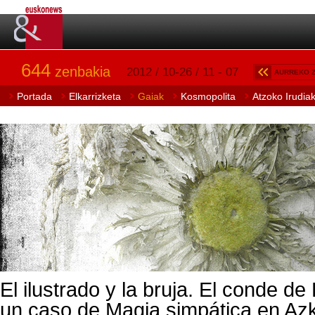
644
zenbakia
2012 / 10-26 / 11 - 07
AURREKO 
Portada
Elkarrizketa
Gaiak
Kosmopolita
Atzoko Irudia
El ilustrado y la bruja. El conde de
un caso de Magia simpática en Azko