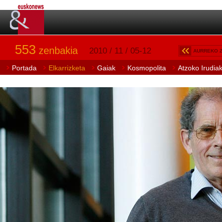
553
zenbakia
2010 / 11 / 05-12
AURREKO 
Portada
Elkarrizketa
Gaiak
Kosmopolita
Atzoko Irudia