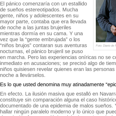
El pánico comenzaría con un estallido
de sueños estereotipados. Mucha
gente, niños y adolescentes en su
mayor parte, contaba que era llevada
de noche a las juntas brujeriles
mientras dormía en su cama. Y una
vez que la “gente embrujada” o los
“niños brujos” contaran sus aventuras
Foto: Diario de 
nocturnas, el pánico brujeril se puso
en marcha. Pero las experiencias oníricas no se c
inmediato en acusaciones; se precisó algo de tie
niños quisiesen revelar quienes eran las personas
noche a llevárselos.
Es lo que usted denomina muy atinadamente “epid
En efecto. La ilusión masiva que estalló en Navar
constituye sin comparación alguna el caso históri
documentado de una epidemia de malos sueños. 
hallar ningún paralelo moderno y lo único que pue