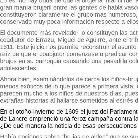
Lo es, no hay duda de que la brujería infantil fue l
gran manía brujeril entre las gentes de habla vas
constituyeron claramente el grupo más numeroso
conservado muy poca información respecto a ellos
El documento más revelador lo constituyen las act
coadjutor de Errazu, Miguel de Aguirre, ante el tri
1611. Este juicio nos permite reconstruir el asunto
raíz de que el coadjutor comenzase a predicar con
brujos en su parroquia causando una pesadilla cole
adolescentes.
Ahora bien, examinándolos de cerca los niños-bruj
menos exóticos de lo que parece a primera vista: 
parecen mucho a los niños de nuestros días, pues
extrañas historias al hallarse sometidos al estrés d
En el otoño-invierno de 1609 el juez del Parlamen
de Lancre emprendió una feroz campaña contra la 
¿De qué manera la noticia de esas persecuciones 
Había nociones sobre “brujas de aldea” que se su