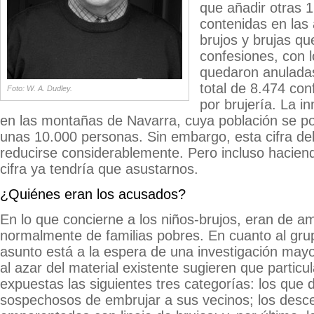
que añadir otras 
contenidas en las 
brujos y brujas q
confesiones, con 
quedaron anuladas
total de 8.474 co
Foto: W. A. Dudley.
por brujería. La i
en las montañas de Navarra, cuya población se po
unas 10.000 personas. Sin embargo, esta cifra del
reducirse considerablemente. Pero incluso haciend
cifra ya tendría que asustarnos.
¿Quiénes eran los acusados?
En lo que concierne a los niños-brujos, eran de 
normalmente de familias pobres. En cuanto al grup
asunto está a la espera de una investigación mayo
al azar del material existente sugieren que partic
expuestas las siguientes tres categorías: los que 
sospechosos de embrujar a sus vecinos; los desc