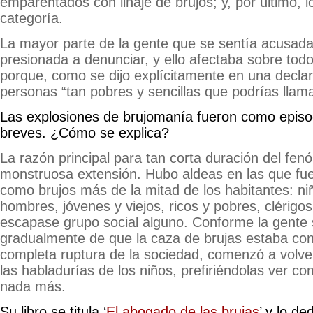
emparentados con linaje de brujos; y, por último, 
categoría.
La mayor parte de la gente que se sentía acusad
presionada a denunciar, y ello afectaba sobre todo
porque, como se dijo explícitamente en una declar
personas “tan pobres y sencillas que podrías llamar
Las explosiones de brujomanía fueron como episod
breves. ¿Cómo se explica?
La razón principal para tan corta duración del fe
monstruosa extensión. Hubo aldeas en las que fu
como brujos más de la mitad de los habitantes: ni
hombres, jóvenes y viejos, ricos y pobres, clérigos
escapase grupo social alguno. Conforme la gente 
gradualmente de que la caza de brujas estaba co
completa ruptura de la sociedad, comenzó a volve
las habladurías de los niños, prefiriéndolas ver 
nada más.
Su libro se titula ‘
El abogado de las brujas
’ y lo d