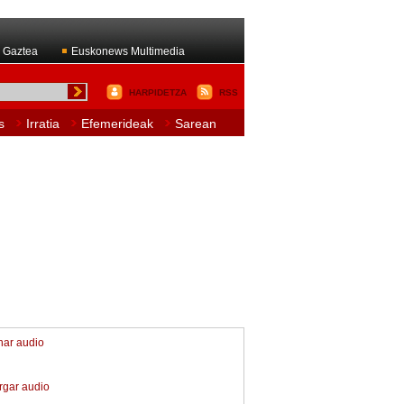
 Gaztea
Euskonews Multimedia
HARPIDETZA
RSS
s
Irratia
Efemerideak
Sarean
har audio
rgar audio