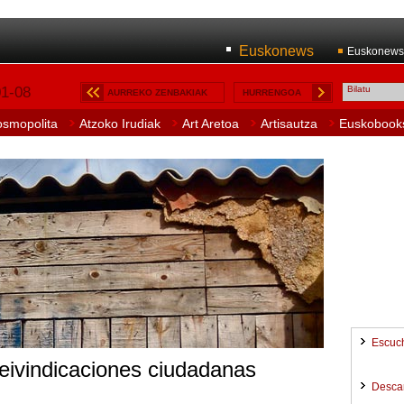
Euskonews
Euskonews
01-08
AURREKO ZENBAKIAK
HURRENGOA
osmopolita
Atzoko Irudiak
Art Aretoa
Artisautza
Euskobook
Escuc
eivindicaciones ciudadanas
Desca