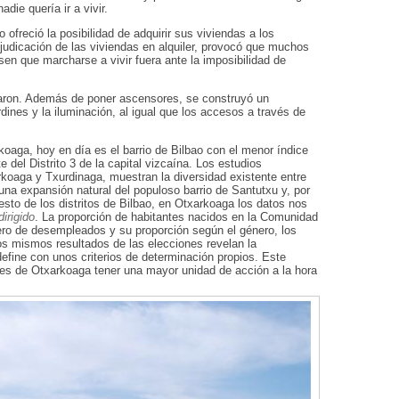
ie quería ir a vivir.
freció la posibilidad de adquirir sus viviendas a los
adjudicación de las viviendas en alquiler, provocó que muchos
esen que marcharse a vivir fuera ante la imposibilidad de
nuaron. Además de poner ascensores, se construyó un
dines y la iluminación, al igual que los accesos a través de
oaga, hoy en día es el barrio de Bilbao con el menor índice
 del Distrito 3 de la capital vizcaína. Los estudios
koaga y Txurdinaga, muestran la diversidad existente entre
a expansión natural del populoso barrio de Santutxu y, por
esto de los distritos de Bilbao, en Otxarkoaga los datos nos
irigido
. La proporción de habitantes nacidos en la Comunidad
ero de desempleados y su proporción según el género, los
s mismos resultados de las elecciones revelan la
define con unos criterios de determinación propios. Este
tes de Otxarkoaga tener una mayor unidad de acción a la hora