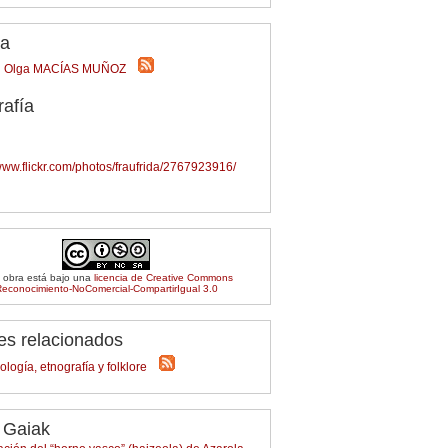
/a
Olga MACÍAS MUÑOZ
rafía
/www.flickr.com/photos/fraufrida/2767923916/
 obra está bajo una
licencia de Creative Commons
econocimiento-NoComercial-CompartirIgual 3.0
es relacionados
ología, etnografía y folklore
 Gaiak