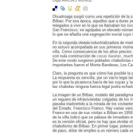
Olga MACÍAS MUÑOZ
Otxarkoaga surgió como una repetición de la se
Bilbao. Por esa época, aquellos que a duras p
relegados a vivir en lo que se llamaban los
barr
San Francisco, se agolpaba un elevado número
lo que se añadía una segregación social cuyo f
En la segunda oleada industrializadora de medi
no estuvo acompañada en sus primeros moment
villa. Como consecuencia de los altos precios 
con nula construcción de
casas baratas
, much
De este modo surgieron poblados chabolistas 
importantes fueron el Monte Banderas, Los Cañ
Claro, la pregunta es que cómo fue posible la p
La respuesta es sencilla, por un vacío legal l
por lo que la picaresca hacía de las suyas y l
las chabolas ninguna fuerza legal podía echarl
La imagen de un Bilbao, modelo del paradigma
un reguero de infraviviendas colgadas de los 
pasaba inadvertido a la mirada de los visitant
del Estado, Francisco Franco. Hay varias ver
Franco en una de sus visitas a Bilbao en 1958
de la villa indicó que se paliase de inmediato 
es la versión oficial, pero no hay que olvidar 
chabolismo de Bilbao. En primer lugar, potenci
de paso, dotar de empleo a un número cada ve