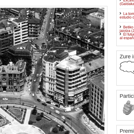
Excava
(Galdaka
La tom
estudio 
Betiko
jaiotza (
El fut
al españ
Zure i
Partic
Premi