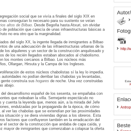
Autor
gregación social que se vivía a finales del siglo XIX en
enas conseguían lo necesario para su sustento se veían
ios altos de Bilbao
. Desde Begoña hasta Atxuri, sin olvidar
 de población que carecía de unas infraestructuras básicas a
Fotog
ruto no era otro que la marginalidad.
ados del siglo XX, la ingente llegada de inmigrantes a Bilbao
os de una adecuación de las infraestructuras urbanas de la
http:/
de los alquileres y un sector de la construcción anquilosado y
os de los recién llegados estaban abocados al chabolismo.
en los montes cercanos a Bilbao. Los núcleos más
os, Ollargan, Hirsuta y la Campa de los Ingleses.
roliferación de estos núcleos chabolistas sí la ley lo impedía.
as autoridades no podían derribar las chabolas ya levantadas,
a gente construía sus
hogares
de noche. Una vez construidas
Esta
R
as abajo.
 del desarrollismo español de los sesenta, se empañaba con
montes que rodeaban la villa. Semejante espectáculo no
Enlac
es y cuenta la leyenda que, menos aún, a la mirada del Jefe
siones, endulzadas por la propaganda de la época, de cómo
Antrop
, al ver las chabolas que se extendían por las proximidades
esa situación y se diera viviendas dignas a los obreros. Esta
otros factores que confluyeron también en la erradicación del
ar el sector de la construcción que andaba de capa caída, y
Beste
z mayor de inmigrantes que comenzaban a colapsar la oferta