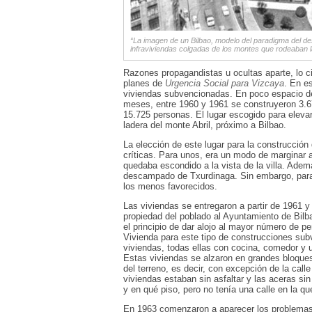
“La imagen de un Bilbao, modelo del paradigma del d
infraviviendas colgadas de los montes que rodeaban la 
Razones propagandistas u ocultas aparte, lo ci
planes de
Urgencia Social para Vizcaya
. En e
viviendas subvencionadas. En poco espacio de
meses, entre 1960 y 1961 se construyeron 3.676
15.725 personas. El lugar escogido para eleva
ladera del monte Abril, próximo a Bilbao.
La elección de este lugar para la construcció
críticas. Para unos, era un modo de marginar 
quedaba escondido a la vista de la villa. Ade
descampado de Txurdinaga. Sin embargo, para l
los menos favorecidos.
Las viviendas se entregaron a partir de 1961 y 
propiedad del poblado al Ayuntamiento de Bilb
el principio de dar alojo al mayor número de pe
Vivienda para este tipo de construcciones sub
viviendas, todas ellas con cocina, comedor y 
Estas viviendas se alzaron en grandes bloques
del terreno, es decir, con excepción de la call
viviendas estaban sin asfaltar y las aceras si
y en qué piso, pero no tenía una calle en la qu
En 1963 comenzaron a aparecer los problemas en