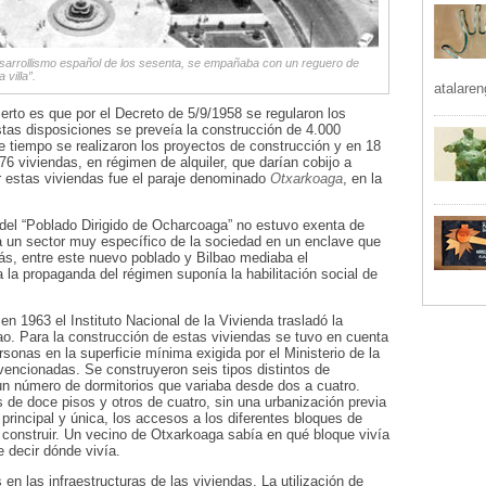
esarrollismo español de los sesenta, se empañaba con un reguero de
villa”.
atalaren
erto es que por el Decreto de 5/9/1958 se regularon los
stas disposiciones se preveía la construcción de 4.000
 tiempo se realizaron los proyectos de construcción y en 18
 viviendas, en régimen de alquiler, que darían cobijo a
r estas viviendas fue el paraje denominado
Otxarkoaga
, en la
n del “Poblado Dirigido de Ocharcoaga” no estuvo exenta de
a un sector muy específico de la sociedad en un enclave que
más, entre este nuevo poblado y Bilbao mediaba el
a propaganda del régimen suponía la habilitación social de
en 1963 el Instituto Nacional de la Vivienda trasladó la
ao. Para la construcción de estas viviendas se tuvo en cuenta
rsonas en la superficie mínima exigida por el Ministerio de la
vencionadas. Se construyeron seis tipos distintos de
un número de dormitorios que variaba desde dos a cuatro.
 de doce pisos y otros de cuatro, sin una urbanización previa
e principal y única, los accesos a los diferentes bloques de
n construir. Un vecino de Otxarkoaga sabía en qué bloque vivía
e decir dónde vivía.
 las infraestructuras de las viviendas. La utilización de