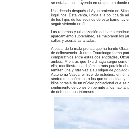
se estaba constituyendo en un gueto a donde nad
Una década después el Ayuntamiento de Bilbao o
inquilinos. Esta venta, unida a la política de 
de los hijos de los vecinos de este barrio tuvi
seguir viviendo en él.
Las reformas y urbanización del barrio conti
aparcamiento subterráneo, se mejoraron los jar
calles y aceras asfaltadas.
A pesar de la mala prensa que ha tenido Otxark
de delincuencia. Junto a Txurdinaga forma parte
comparativos entre estas dos entidades, Otxar
ambos. Mientras que Txurdinaga surgió como un
ello, manifiesta una dinámica más paralela al r
remiten una y otra vez a su origen de
poblado d
Autónoma Vasca, el nivel de estudios, el núm
sectores económicos a los que se dedican y lo
idiosincrasia de un núcleo poblacional que se 
sentimiento de cohesión permite a los habitan
de defender sus intereses.