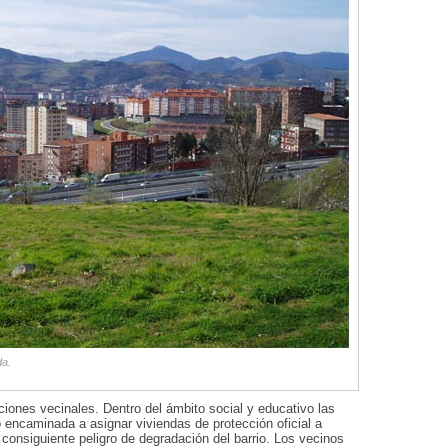
da.
iones vecinales. Dentro del ámbito social y educativo las
o encaminada a asignar viviendas de protección oficial a
 consiguiente peligro de degradación del barrio. Los vecinos