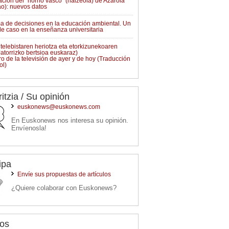
ción del “horno vasco” (haizeola) de Azarola
o): nuevos datos
a de decisiones en la educación ambiental. Un
de caso en la enseñanza universitaria
 telebistaren heriotza eta etorkizunekoaren
Jatorrizko bertsioa euskaraz)
uro de la televisión de ayer y de hoy (Traducción
ol)
ritzia / Su opinión
euskonews@euskonews.com
En Euskonews nos interesa su opinión.
Envíenosla!
ipa
Envíe sus propuestas de artículos
¿Quiere colaborar con Euskonews?
os