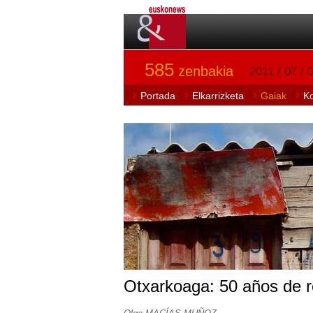
585
zenbakia
2011 / 07 / 
Portada
Elkarrizketa
Gaiak
K
Otxarkoaga: 50 años de r