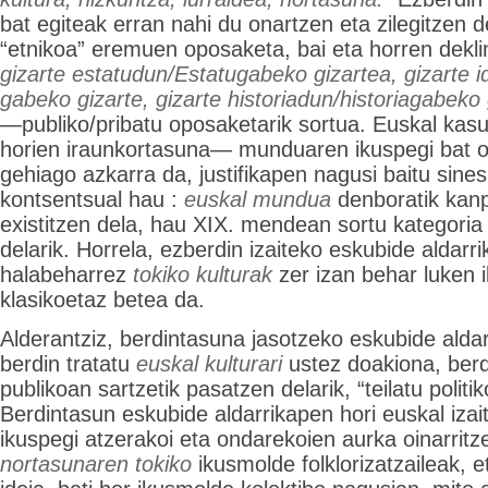
bat egiteak erran nahi du onartzen eta zilegitzen de
“etnikoa” eremuen oposaketa, bai eta horren dekl
gizarte estatudun/Estatugabeko gizartea, gizarte id
gabeko gizarte, gizarte historiadun/historiagabeko gi
—publiko/pribatu oposaketarik sortua. Euskal kas
horien iraunkortasuna— munduaren ikuspegi bat
gehiago azkarra da, justifikapen nagusi baitu sine
kontsentsual hau :
euskal mundua
denboratik kanp
existitzen dela, hau XIX. mendean sortu kategoria
delarik. Horrela, ezberdin izaiteko eskubide aldarr
halabeharrez
tokiko kulturak
zer izan behar luken 
klasikoetaz betea da.
Alderantziz, berdintasuna jasotzeko eskubide alda
berdin tratatu
euskal kulturari
ustez doakiona, berd
publikoan sartzetik pasatzen delarik, “teilatu politik
Berdintasun eskubide aldarrikapen hori euskal izait
ikuspegi atzerakoi eta ondarekoien aurka oinarritze
nortasunaren tokiko
ikusmolde folklorizatzaileak, 