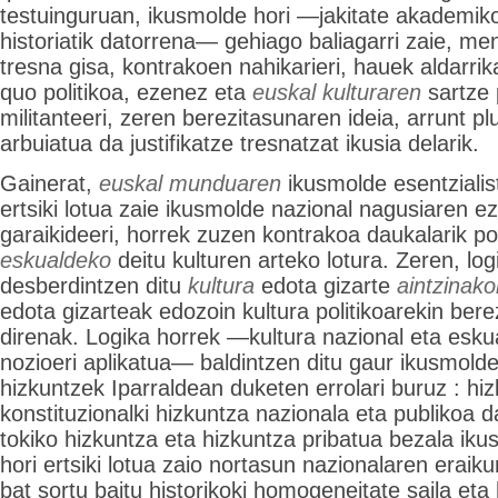
testuinguruan, ikusmolde hori —jakitate akademik
historiatik datorrena— gehiago baliagarri zaie, men
tresna gisa, kontrakoen nahikarieri, hauek aldarrik
quo politikoa, ezenez eta
euskal kulturaren
sartze 
militanteeri, zeren berezitasunaren ideia, arrunt p
arbuiatua da justifikatze tresnatzat ikusia delarik.
Gainerat,
euskal munduaren
ikusmolde esentzialis
ertsiki lotua zaie ikusmolde nazional nagusiaren ez
garaikideeri, horrek zuzen kontrakoa daukalarik poli
eskualdeko
deitu kulturen arteko lotura. Zeren, log
desberdintzen ditu
kultura
edota gizarte
aintzinako
edota gizarteak edozoin kultura politikoarekin ber
direnak. Logika horrek —kultura nazional eta esku
nozioeri aplikatua— baldintzen ditu gaur ikusmold
hizkuntzek Iparraldean duketen errolari buruz : hi
konstituzionalki hizkuntza nazionala eta publikoa d
tokiko hizkuntza eta hizkuntza pribatua bezala iku
hori ertsiki lotua zaio nortasun nazionalaren eraik
bat sortu baitu historikoki homogeneitate saila eta