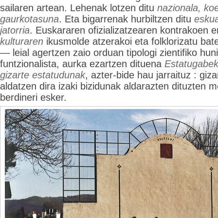
sailaren artean. Lehenak lotzen ditu
nazionala, ko
gaurkotasuna
. Eta bigarrenak hurbiltzen ditu
eskua
jatorria
. Euskararen ofizializatzearen kontrakoen e
kulturaren
ikusmolde atzerakoi eta folklorizatu bat
— leial agertzen zaio orduan tipologi zientifiko hun
funtzionalista, aurka ezartzen dituena
Estatugabek
gizarte estatudunak
, azter-bide hau jarraituz : giz
aldatzen dira izaki bizidunak aldarazten dituzten
berdineri esker.