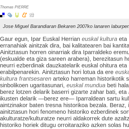
Thomas PIERRE
Jose Miguel Barandiaran Bekaren 2007ko lanaren laburpe
Gaur egun, Ipar Euskal Herrian
euskal kultura
eta 
erranahiak ainitzak dira, bai kalitatearen bai kantit
Ainitztasun horren oinarriak dira Iparraldeko erem
(eskualde eta giza sareen arabera), berezitasun 
neurri ezberdinak dauzkatelarik euskal ohitura et
erabilpenarekin. Ainitztasun hori lotua da ere
eusk
kultura frantsesaren
arteko harreman historikotik s
sinbolikoen ugaritasunari,
euskal mundua
beti hala
berez lotzen delarik baserri gizarte zahar bati, eta
ikusten delarik —berez ere— Iparraldean sartu kult
aintzinakor baten tresna historikoa bezala. Beraz,
ainitztasun hori fenomeno historiko ezberdinek sor
akulturatze/kulturatze neurri aldakorrek dute azal
historiko horiek ditugu orroitaraziko azken solas h