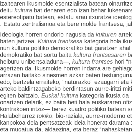
izaitearen ikusmolde esentzialista batean oinarrit
deitu
kultura
bat denaren edo izan behar lukeenar
estereotipatu batean, estatu arau itxuratze ideologi
: Estatu zentralismoa eta bere molde frantsesa, j
Ideologia horren ondorio nagusia da
kulturen
artek
baten jartzea.
Kultura frantsesa
kategoria hola ikus
nun kultura politiko demokratiko bat garatzen ahal 
demokratiko bat sortu baita
kultura frantsesaren
ba
helburu unibertsaladuna—,
kultura frantses
hori “n
agertzen da. Ikusmolde horren indarra are gehiag
arrazan baitako sinesmen azkar baten testuinguru
edo, bertzela erraiteko, “naturazko” ezaugarri eta k
arteko baldintzagabeko berdintasun aurre-iritzi miti
egiten baitzaio.
Euskal kultura
kategoria ikusia da
onartzen delarik, ez baita beti hala euskararen ofiz
kontrakoen iritziz— berez kuadro politiko batean s
Halabeharrez
tokiko
, bio-raziala, aurre-moderno e
kanpokoa dela pentsatzeak ideia honerat darama 
eta mugatua da, aldaezina, eta beraz “nahasketare