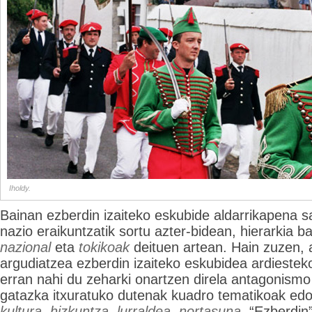
Iholdy.
Bainan ezberdin izaiteko eskubide aldarrikapena s
nazio eraikuntzatik sortu azter-bidean, hierarkia ba
nazional
eta
tokikoak
deituen artean. Hain zuzen, 
argudiatzea ezberdin izaiteko eskubidea ardiestek
erran nahi du zeharki onartzen direla antagonismo 
gatazka itxuratuko dutenak kuadro tematikoak edo
kultura, hizkuntza, lurraldea, nortasuna.
“Ezberdin”