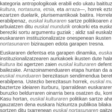
kategoria antropologikoak erabili edo ukatu baitit
kultura, nortasuna, etnia,
eta
arraza
—, horrek ezt
ezartzen duelarik, plurisemantikoak baitira. Horrel
erabilpenaz,
euskal kulturaren
sartze politikoaren
arbuiatzen ditu
euskal mundutik
orokorki eta euska
bereziki sortu argumentu guziak ; aldiz sail euska
euskararen instituzionalizatze onespenean ikusten
nortasunaren
biziraupen edota garapen tresna.
Euskararen defentsa eta garapen dinamika,
euska
instituzionalizatzearen aurkakoek ikusten dute hal
kultura
itxi agertzen zaien
euskal kulturaren
defent
bailezake. Arrazoinamenduaren etapa huntan da ar
euskal munduaren
berezitasun sendimendua beret
erabilpena. Ustezko berezitasun horrek,
euskal m
baztertze ideiaren iturburu, Iparraldean euskararen
buruzko beldurraren oinarria bera osatzen du, kont
Kasu hortan,
euskal kulturaren
politikan sartze aha
gauzatzen dena euskara hizkuntza publikoa bilaka 
sortzen ditu txarrenean
euskal nortasunaren
gaitze