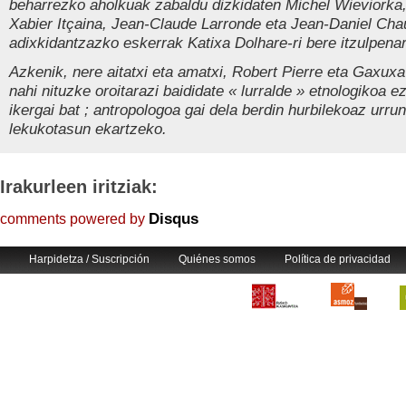
beharrezko aholkuak zabaldu dizkidaten Michel Wieviorka
Xabier Itçaina, Jean-Claude Larronde eta Jean-Daniel Cha
adixkidantzazko eskerrak Katixa Dolhare-ri bere itzulpenar
Azkenik, nere aitatxi eta amatxi, Robert Pierre eta Gaxuxa
nahi nituzke oroitarazi baididate « lurralde » etnologikoa e
ikergai bat ; antropologoa gai dela berdin hurbilekoaz urr
lekukotasun ekartzeko.
Irakurleen iritziak:
Disqus
comments powered by
Harpidetza / Suscripción
Quiénes somos
Política de privacidad