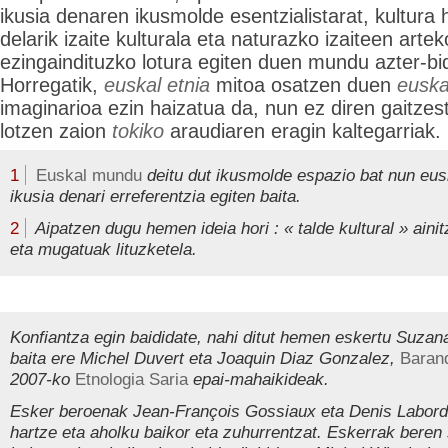
ikusia denaren ikusmolde esentzialistarat, kultura h
delarik izaite kulturala eta naturazko izaiteen arte
ezingaindituzko lotura egiten duen mundu azter-bi
Horregatik,
euskal etnia
mitoa osatzen duen
euska
imaginarioa ezin haizatua da, nun ez diren gaitze
lotzen zaion
tokiko
araudiaren eragin kaltegarriak.
1
Euskal mundu
deitu dut ikusmolde espazio bat nun eusk
ikusia denari erreferentzia egiten baita.
2
Aipatzen dugu hemen ideia hori : « talde kultural » ainit
eta mugatuak lituzketela.
Konfiantza egin baididate, nahi ditut hemen eskertu Suzana
baita ere Michel Duvert eta Joaquin Diaz Gonzalez,
Baran
2007-ko
Etnologia Saria
epai-mahaikideak.
Esker beroenak Jean-François Gossiaux eta Denis Laborde
hartze eta aholku baikor eta zuhurrentzat. Eskerrak beren 