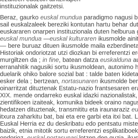
instituzionalak gaitzetsi.
Beraz, gaurko
euskal mundua
paradigmo nagusi b
sail euskalzaleek bereziki kontutan hartu behar du
euskararen onarpen instituzionala duten helburua
euskal mundua
—
euskal kulturaren
ikusmolde aini
— bere buruaz dituen ikusmolde maila ezberdinetan
Historiak ondoriotzat utzi diozkan bi erreferentzi 
murgiltzen da ;
in fine
, batean datza
euskalduna
a
erranahitik nagusiki sortu ikusmoldean, autonimo 
duelarik ohiko balore sozial bat : talde baten kidet
esker dela ; bertzean,
nortasunaren
ikusmolde bert
oinarritzat dituztenak Estatu-nazio frantsesaren era
XIX. mende ondarreko euskal idazki nazionalistak,
zientifikoen izaiteak, komunika bideek oraino nagu
hedatzen dituztenak, transmititu eta iraunaraziz
eu
itxura zaharkitu bat, bai eta ere garbi eta itxi bat. 
Euskal Herria ez du deskribatu edo pentsatu miste
baizik, etnia mitotik sortu erreferentzi esplikatiboe
ondorioz,
euskal nortasunari
lotzen den guzia, ikus