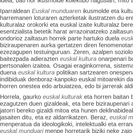
ideia, bati hor ikusmolde kolektibo nagusian, mito
Iparraldean
Euskal munduaren
ikusmolde eta kultu
harremanen loturaren azterketak ilustratzen du e
kulturalaz orokorki eta euskal izaite kulturalaz bere
esentzialista betetik harat arrazoinatzeko zailtasu
ondorioz zailtasun horrek parte hartuko duela
eusk
biziraupenaren aurka gertatzen diren fenomenotan
ezezagupen testuinguruan. Zeren, azalpen soziolo
baitezpada adierazten
euskal kultura
onarpenari bu
pertsonalen izaitea. Osagai eraginkorrena, sistemat
duena
euskal kultura
politikan sartzearen onespen
indibiduak denboraz-kanpoko euskal mitoarekin d
horren onestea edo arbuiatzea, edo bi jarrerak ald
Horrela, gaurko
euskal kulturak
eta horren baitan 
ezagutzen duen gizaldeak, eta bere biziraupenari a
jatorri bereko gizaldi mitoa eta hunen deklinabidea
jasaiten ditu, eta ez aldarrikatzen. Beraz,
euskal 
menperatua da ideologikoki, intelektualki eta erran
euskal munduari
menpe horretarik biziki neke zaio