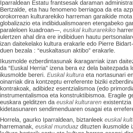
Iparraldean Estatu frantsesak daraman administrat
Bertzalde, eta hau fenomeno berriagoa da eta azp
orokorrean kulturarekiko harreman garaikide mota
globalizazio eta indibidualismoaren etengabeko 
paraleloen kuadroan—,
euskal kulturarekiko
harre
ulertzen ahal dira ere indibiduen hautu pertsonalar
izan daitekelako kultura erakarle edo Pierre Bidar
duen bezala : “euskaltasun aktibo” erakarle.
Ikusmolde ezberdintasunak ikaragarriak izan daite
da “Euskal Herria” izena bera ez dela baitezpada l
ikusmolde bereri.
Euskal kultura
eta nortasunari e
oinarriak dira kontzeptu erreferente biziki ezberdin
kontrakoak, adibidez esentzialismoa (edo primordi
instrumentalismoa eta konstruktibismoa. Eragile g
euskara gelditzen da
euskal kulturaren
existentzia
kidetasunaren sendimenduaren osagai eta errefer
Horrela, gaurko Iparraldean, biztanleek
euskal kul
harremanak,
euskal munduaz
dituzten ikusmolde i