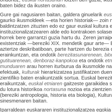
baten bidez da ikusten oraino.
Gure gai nagusiaren baitan, galdera ginuelarik
eus
gaurko ikusmoldeek —eta horien historiak— zoin n
baldintzatzen zituzten edo ez gaur euskal kultura 
instituzionalizatzearen alde edo kontrakoen solas
horrek bere garrantzi guzia hartu du. Zeren jarrai
existentziak —bereziki XIX. mendetik gaur arte— 
aztertze deskribatiboan, parte hartzen du berezia
erainkuntzan, eta ondotik
berezitasunarenean, bitx
gutituarenean, denboraz-kanpokoa
eta ondotik
et
munduaren
arau horren iturburua da ikusmolde na
efektuak,
kulturak
hierarkizatzea justifikatzen du
zientifiko baten eraikuntzatik sortua. Euskal berez
eraikuntzak,
euskal etniaren
gaitzeste garaikidea so
du lotura historikoa
nortasuna
nozioa eta zientzie
(bereziki antropologia, historia eta biologia), Kultu
sinesmenaren baitan.
Iparraldean euskararen instituzionalizatzea egoki