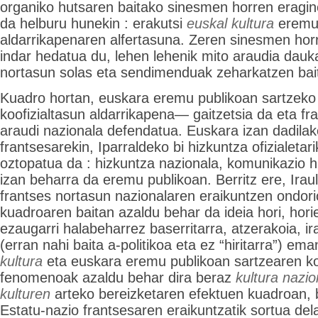
organiko hutsaren baitako sinesmen horren eragine
da helburu hunekin : erakutsi
euskal kultura
eremu 
aldarrikapenaren alfertasuna. Zeren sinesmen horr
indar hedatua du, lehen lehenik mito araudia dauk
nortasun solas eta sendimenduak zeharkatzen bait
Kuadro hortan, euskara eremu publikoan sartzeko
koofizialtasun aldarrikapena— gaitzetsia da eta fr
araudi nazionala defendatua. Euskara izan dadilak
frantsesarekin, Iparraldeko bi hizkuntza ofizialetari
oztopatua da : hizkuntza nazionala, komunikazio h
izan beharra da eremu publikoan. Berritz ere, Irau
frantses nortasun nazionalaren eraikuntzen ondori
kuadroaren baitan azaldu behar da ideia hori, horie
ezaugarri halabeharrez baserritarra, atzerakoia, ir
(erran nahi baita a-politikoa eta ez “hiritarra”) ema
kultura
eta euskara eremu publikoan sartzearen ko
fenomenoak azaldu behar dira beraz
kultura nazio
kulturen
arteko bereizketaren efektuen kuadroan, b
Estatu-nazio frantsesaren eraikuntzatik sortua dela