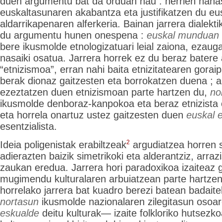
duen argumentu bat da orduan hau : herrien naha
euskaltasunaren akabantza eta justifikatzen du eus
aldarrikapenaren alferkeria. Bainan jarrera dialekt
du argumentu hunen onespena :
euskal munduan
bere ikusmolde etnologizatuari leial zaiona, ezaugar
nasaiki osatua. Jarrera horrek ez du beraz batere
“etnizismoa”, erran nahi baita etnizitatearen goraipa
berak dionaz gaitzesten eta borrokatzen duena ; a
ezeztatzen duen etnizismoan parte hartzen du,
no
ikusmolde denboraz-kanpokoa eta beraz etnizista o
eta horrela onartuz ustez gaitzesten duen
euskal e
esentzialista.
2
Ideia poligenistak erabiltzeak
argudiatzea horren s
adierazten baizik simetrikoki eta alderantziz, arraz
zaukan eredua. Jarrera hori paradoxikoa izaiteaz g
mugimendu kulturalaren arbuiatzean parte hartzen
horrelako jarrera bat kuadro berezi batean badaite
nortasun
ikusmolde nazionalaren zilegitasun osoa
eskualde
deitu kulturak— izaite folkloriko hutsezk