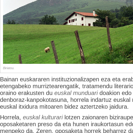
Biriatou.
Bainan euskararen instituzionalizapen eza eta erab
etengabeko murriztearengatik, tratamendu literario 
oraino erakusten du
euskal munduari
doakion edo 
denboraz-kanpokotasuna, horrela indartuz euskal
euskal itxidura mitoaren bidez aztertzeko jaidura.
Horrela,
euskal kulturari
lotzen zaionaren biziraupe
oposaketaren preso da eta hunen iraukortasun edo
menpeko da. Zeren, oposaketa horrek beharrez 