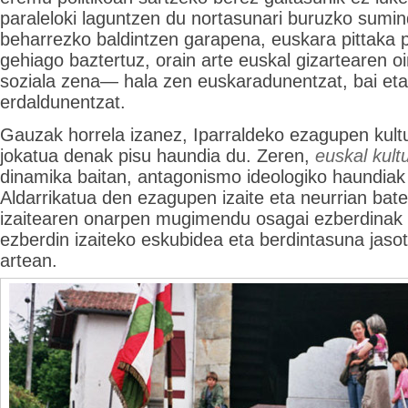
paraleloki laguntzen du nortasunari buruzko sumi
beharrezko baldintzen garapena, euskara pittaka p
gehiago baztertuz, orain arte euskal gizartearen oi
soziala zena— hala zen euskaradunentzat, bai eta 
erdaldunentzat.
Gauzak horrela izanez, Iparraldeko ezagupen kultur
jokatua denak pisu haundia du. Zeren,
euskal kult
dinamika baitan, antagonismo ideologiko haundiak 
Aldarrikatua den ezagupen izaite eta neurrian bate
izaitearen onarpen mugimendu osagai ezberdinak 
ezberdin izaiteko eskubidea eta berdintasuna jas
artean.