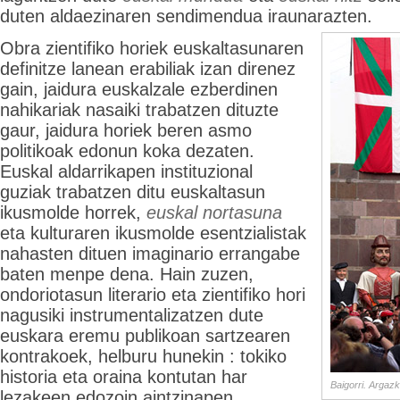
duten aldaezinaren sendimendua iraunarazten.
Obra zientifiko horiek euskaltasunaren
definitze lanean erabiliak izan direnez
gain, jaidura euskalzale ezberdinen
nahikariak nasaiki trabatzen dituzte
gaur, jaidura horiek beren asmo
politikoak edonun koka dezaten.
Euskal aldarrikapen instituzional
guziak trabatzen ditu euskaltasun
ikusmolde horrek,
euskal nortasuna
eta kulturaren ikusmolde esentzialistak
nahasten dituen imaginario errangabe
baten menpe dena. Hain zuzen,
ondoriotasun literario eta zientifiko hori
nagusiki instrumentalizatzen dute
euskara eremu publikoan sartzearen
kontrakoek, helburu hunekin : tokiko
historia eta oraina kontutan har
Baigorri. Argazk
lezakeen edozoin aintzinapen