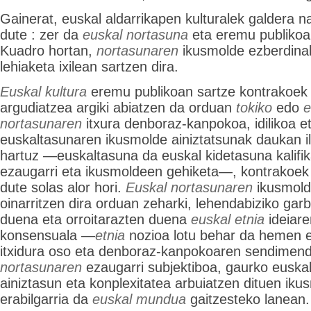
Gainerat, euskal aldarrikapen kulturalek galdera 
dute : zer da
euskal nortasuna
eta eremu publikoar
Kuadro hortan,
nortasunaren
ikusmolde ezberdinak
lehiaketa ixilean sartzen dira.
Euskal kultura
eremu publikoan sartze kontrakoek 
argudiatzea argiki abiatzen da orduan
tokiko
edo
e
nortasunaren
itxura denboraz-kanpokoa, idilikoa et
euskaltasunaren ikusmolde ainiztatsunak daukan i
hartuz —euskaltasuna da euskal kidetasuna kalifi
ezaugarri eta ikusmoldeen gehiketa—, kontrakoek
dute solas alor hori.
Euskal nortasunaren
ikusmold
oinarritzen dira orduan zeharki, lehendabiziko gar
duena eta orroitarazten duena
euskal etnia
ideiare
konsensuala —
etnia
nozioa lotu behar da hemen e
itxidura oso eta denboraz-kanpokoaren sendimend
nortasunaren
ezaugarri subjektiboa, gaurko euskal
ainiztasun eta konplexitatea arbuiatzen dituen ikus
erabilgarria da
euskal mundua
gaitzesteko lanean.