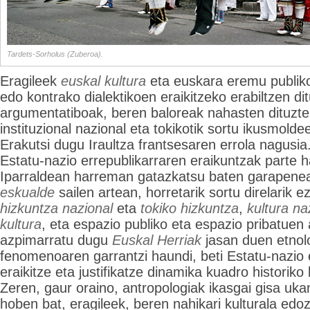
Tardets-Sorholus (Zuberoa).
Eragileek
euskal kultura
eta euskara eremu publik
edo kontrako dialektikoen eraikitzeko erabiltzen di
argumentatiboak, beren baloreak nahasten dituzten
instituzional nazional eta tokikotik sortu ikusmolde
Erakutsi dugu Iraultza frantsesaren errola nagusia. 
Estatu-nazio errepublikarraren eraikuntzak parte 
Iparraldean harreman gatazkatsu baten garapene
eskualde
sailen artean, horretarik sortu direlarik 
hizkuntza nazional
eta
tokiko hizkuntza
,
kultura na
kultura
, eta espazio publiko eta espazio pribatuen 
azpimarratu dugu
Euskal Herriak
jasan duen etnol
fenomenoaren garrantzi haundi, beti Estatu-nazio 
eraikitze eta justifikatze dinamika kuadro historiko
Zeren, gaur oraino, antropologiak ikasgai gisa ukan
hoben bat, eragileek, beren nahikari kulturala edoz