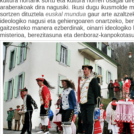
kultura hortarik sortu eta kultura horren osagai d
araberakoak dira nagusiki. Ikusi dugu ikusmolde 
sortzen dituztela
euskal mundua
gaur arte azaltzek
ideologiko nagusi eta gehiengoaren onartzeko, be
gaitzesteko manera ezberdinak, oinarri
ideologiko h
misterioa, berezitasuna eta denboraz-kanpokotas