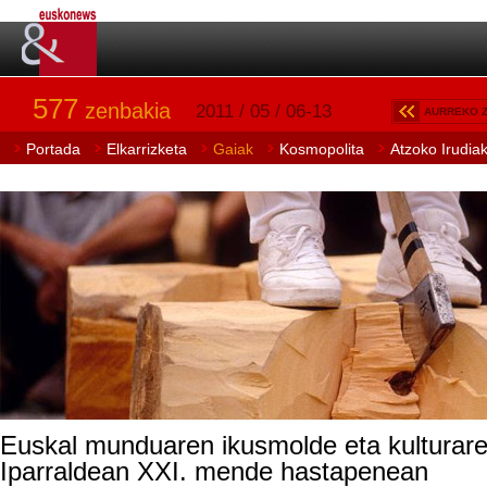
577
zenbakia
2011 / 05 / 06-13
AURREKO 
Portada
Elkarrizketa
Gaiak
Kosmopolita
Atzoko Irudia
Euskal munduaren ikusmolde eta kulturar
Iparraldean XXI. mende hastapenean