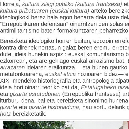
Horrela,
kultura zilegi publiko (kultura frantsesa)
e
kultura pribatuaren (euskal kultura)
arteko bereizk
ideologikoki berez hala egon beharra dela uste de
“Errepublikaren defentsan” oinarritzen den solas e
antimilitantismo baten formakuntzaren beharrezko 
Bereizketa ideologiko horren baitan, edozoin erref
kontra direnek nortasun gaiaz beren eremu erretor
dute, ideia hunekin azpiz : euskal komunitarismo 
ezkorrean, eta are gehiago euskal arrazismo bat.
arrazaren
ideiaren eraikuntza —eta hunen gaurko 
metaforikoarena,
euskal etnia
nozioaren bidez— ez
XIX. mendeko historiografia eta antropologia aipa
ideia hori oinarri teoriko bat da,
Estatugabeko giza
eta
gizarte estatudunen
(Errepublika frantsesa) ar
iturburu dena, bai eta bereizketa sinonimo hunena
gizarte
eta
gizarte historiaduna
, hau sortu delarik
g
hotz
bereizketatik.