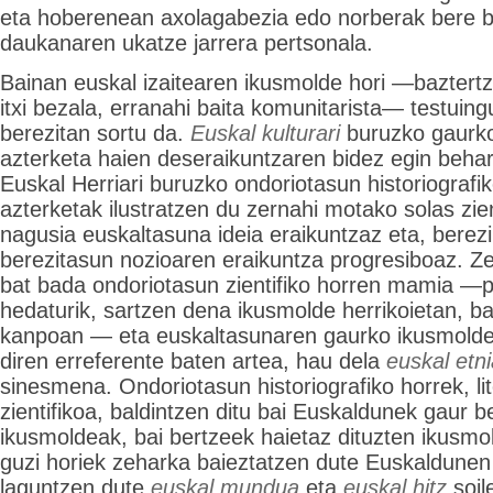
eta hoberenean axolagabezia edo norberak bere 
daukanaren ukatze jarrera pertsonala.
Bainan euskal izaitearen ikusmolde hori —baztertze
itxi bezala, erranahi baita komunitarista— testuing
berezitan sortu da.
Euskal kulturari
buruzko gaurk
azterketa haien deseraikuntzaren bidez egin behar
Euskal Herriari buruzko ondoriotasun historiografi
azterketak ilustratzen du zernahi motako solas zien
nagusia euskaltasuna ideia eraikuntzaz eta, berezi
berezitasun nozioaren eraikuntza progresiboaz. Zere
bat bada ondoriotasun zientifiko horren mamia —pi
hedaturik, sartzen dena ikusmolde herrikoietan, ba
kanpoan — eta euskaltasunaren gaurko ikusmoldee
diren erreferente baten artea, hau dela
euskal etn
sinesmena. Ondoriotasun historiografiko horrek, lit
zientifikoa, baldintzen ditu bai Euskaldunek gaur 
ikusmoldeak, bai bertzeek haietaz dituzten ikusmo
guzi horiek zeharka baieztatzen dute Euskaldunen 
laguntzen dute
euskal mundua
eta
euskal hitz
soil