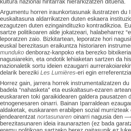
kultura nazional hiritarrak hierarkizatzen dituena.
Argumentu horren iraunkortasunak ilustratzen du 
euskaltasuna aldarrikatzen duten eskaera instituzi
ezagutzen duten ezingaindituzko kontradikzioa. Eu
sartze politikoaren alde jokatzeari, halabeharrez “
leporatzen zaio. Bizkitartean, leporatze hori nagusi
euskal berezitasun eraikuntza historiaren instrume
munduko
denboraz-kanpoko eta berezko bitxikeria
nagusiarekin, eta ondotik lehiaketan sartzen da hist
nazionaletik sortu ideien ezaugarri aurrerakoiarek
delarik bereziki
Les Lumières
-eri egin erreferentzi
Horrez gain, jarrera horrek instrumentalizatzen du 
badela “nahasketa” eta euskaltasun-ezaren artean 
euskararen toki garaikidearen galdera pausatzen du
etnogenesaren oinarri. Bainan Iparraldean ezaugarr
aldaketak, euskararen erabilpen sozial murrizteak
jendearentzat
nortasunaren
oinarri nagusia den —
berezitasunaren ideia iraunarazten (ez bada garat
eremu politikoan sartzeko berez gaitasunik ez luke