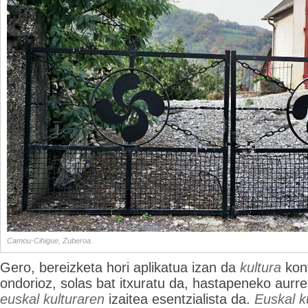
Camou-Cihigue, Zuberoa.
Gero, bereizketa hori aplikatua izan da
kultura
kont
ondorioz, solas bat itxuratu da, hastapeneko aurre-i
euskal kulturaren
izaitea esentzialista da.
Euskal k