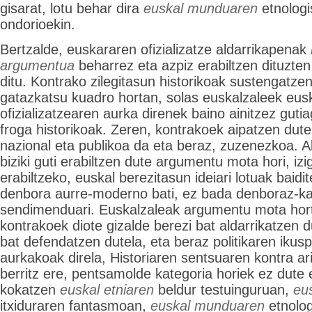
gisarat, lotu behar dira
euskal munduaren
etnologi
ondorioekin.
Bertzalde, euskararen ofizializatze aldarrikapenak
argumentua
beharrez eta azpiz erabiltzen dituzten
ditu. Kontrako zilegitasun historikoak sustengatzen
gatazkatsu kuadro hortan, solas euskalzaleek eus
ofizializatzearen aurka direnek baino ainitzez gutia
froga historikoak. Zeren, kontrakoek aipatzen duten
nazional eta publikoa da eta beraz, zuzenezkoa. A
biziki guti erabiltzen dute argumentu mota hori, izi
erabiltzeko, euskal berezitasun ideiari lotuak baidi
denbora aurre-moderno bati, ez bada denboraz-k
sendimenduari. Euskalzaleak argumentu mota horta
kontrakoek diote gizalde berezi bat aldarrikatzen d
bat defendatzen dutela, eta beraz politikaren ikusp
aurkakoak direla, Historiaren sentsuaren kontra ari
berritz ere, pentsamolde kategoria horiek ez dute 
kokatzen
euskal etniaren
beldur testuinguruan,
eus
itxiduraren fantasmoan,
euskal munduaren
etnolog