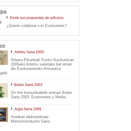
ipa
Envíe sus propuestas de artículos
¿Quiere colaborar con Euskonews?
os
Artetsu Saria 2005
Arbaso Elkarteak Eusko Ikaskuntzari
2005eko Artetsu sarietako bat eman
dio Euskonewseko Artisautza
gatik
Buber Saria 2003
On line komunikabide onenari Buber
Saria 2003. Euskonews y Media
Argia Saria 1999
Astekari elektronikoari
Merezimenduzko Saria