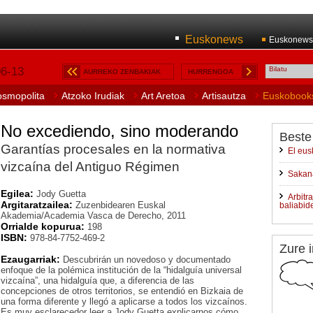
Euskonews
Euskonews
06-13
AURREKO ZENBAKIAK
HURRENGOA
osmopolita
Atzoko Irudiak
Art Aretoa
Artisautza
Euskobook
No excediendo, sino moderando
Beste
Garantías procesales en la normativa
El eus
vizcaína del Antiguo Régimen
Sakan
Egilea:
Jody Guetta
Arbitr
Argitaratzailea:
Zuzenbidearen Euskal
baliabid
Akademia/Academia Vasca de Derecho, 2011
Orrialde kopurua:
198
ISBN:
978-84-7752-469-2
Zure i
Ezaugarriak:
Descubrirán un novedoso y documentado
enfoque de la polémica institución de la “hidalguía universal
vizcaína”, una hidalguía que, a diferencia de las
concepciones de otros territorios, se entendió en Bizkaia de
una forma diferente y llegó a aplicarse a todos los vizcaínos.
Es muy esclarecedor leer a Jody Guetta explicarnos cómo