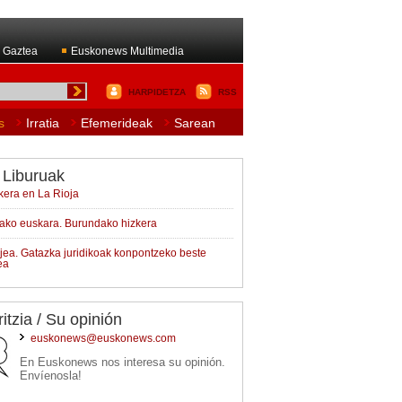
 Gaztea
Euskonews Multimedia
HARPIDETZA
RSS
s
Irratia
Efemerideak
Sarean
 Liburuak
kera en La Rioja
ako euskara. Burundako hizkera
ajea. Gatazka juridikoak konpontzeko beste
ea
ritzia / Su opinión
euskonews@euskonews.com
En Euskonews nos interesa su opinión.
Envíenosla!