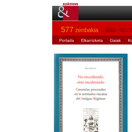
577
zenbakia
2011 / 05 / 
Portada
Elkarrizketa
Gaiak
K