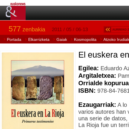
577
zenbakia
2011 / 05 / 06-13
AURREKO 
Portada
Elkarrizketa
Gaiak
Kosmopolita
Atzoko Irudia
El euskera en
Egilea:
Eduardo A
Argitaletxea:
Pami
Orrialde kopurua
ISBN:
978-84-7681
Ezaugarriak:
A lo 
varios autores han 
una serie de datos,
La Rioja fue un terr