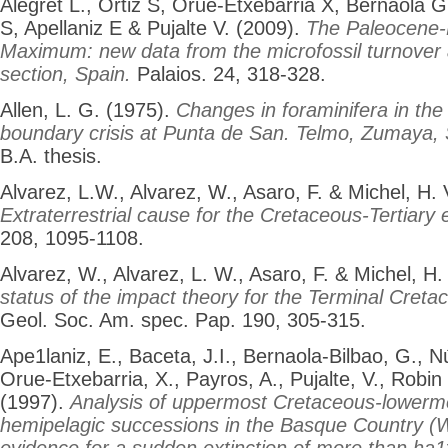
Alegret L., Ortiz S, Orue-Etxebarria X, Bernaola 
S, Apellaniz E & Pujalte V. (2009).
The Paleocene
Maximum: new data from the microfossil turnover
section, Spain.
Palaios. 24, 318-328.
Allen, L. G. (1975).
Changes in foraminifera in the
boundary crisis at Punta de San. Telmo, Zumaya, 
B.A. thesis.
Alvarez, L.W., Alvarez, W., Asaro, F. & Michel, H. 
Extraterrestrial cause for the Cretaceous-Tertiary e
208, 1095-1108.
Alvarez, W., Alvarez, L. W., Asaro, F. & Michel, H.
status of the impact theory for the Terminal Cretac
Geol. Soc. Am. spec. Pap. 190, 305-315.
Ape1laniz, E., Baceta, J.I., Bernaola-Bilbao, G., N
Orue-Etxebarria, X., Payros, A., Pujalte, V., Robi
(1997).
Analysis of uppermost Cretaceous-lowermo
hemipelagic successions in the Basque Country (