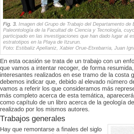
Fig. 3.
Imagen del Grupo de Trabajo del Departamento de Es
Paleontología de la Facultad de Ciencia y Tecnología, cu
participado en las investigaciones que han dado lugar al e
estratotipos en la Playa de Itzurun.
Foto: Estibaliz Apellaniz, Xabier Orue-Etxebarria, Juan Ig
En esta ocasión se trata de un trabajo con un enfo
que vamos a intentar recoger, de forma resumida,
interesantes realizados en ese tramo de la costa
debemos indicar que, debido al elevado número d
vamos a referir los que consideramos más represe
más completo acerca de esta temática, aparecer
como capítulo de un libro acerca de la geología d
realizado por los mismos autores.
Trabajos generales
Hay que remontarse a finales del siglo