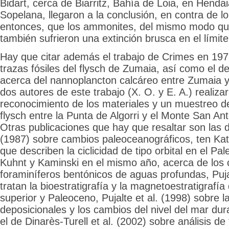
Bidart, cerca de Biarritz, Bahía de Loia, en Henda
Sopelana, llegaron a la conclusión, en contra de l
entonces, que los ammonites, del mismo modo que
también sufrieron una extinción brusca en el límite
Hay que citar además el trabajo de Crimes en 197
trazas fósiles del flysch de Zumaia, así como el d
acerca del nannoplancton calcáreo entre Zumaia 
dos autores de este trabajo (X. O. y E. A.) realiza
reconocimiento de los materiales y un muestreo de
flysch entre la Punta de Algorri y el Monte San An
Otras publicaciones que hay que resaltar son las d
(1987) sobre cambios paleoceanográficos, ten Ka
que describen la ciclicidad de tipo orbital en el P
Kuhnt y Kaminski en el mismo año, acerca de los 
foraminíferos bentónicos de aguas profundas, Puja
tratan la bioestratigrafía y la magnetoestratigrafía
superior y Paleoceno, Pujalte et al. (1998) sobre 
deposicionales y los cambios del nivel del mar dur
el de Dinarès-Turell et al. (2002) sobre análisis de 