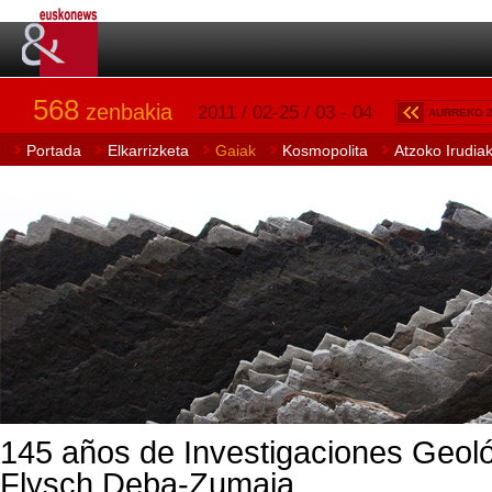
568
zenbakia
2011 / 02-25 / 03 - 04
AURREKO 
Portada
Elkarrizketa
Gaiak
Kosmopolita
Atzoko Irudia
145 años de Investigaciones Geoló
Flysch Deba-Zumaia