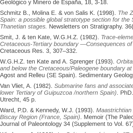
Geológico y Minero de España, 18, 3-18.
Schmitz B., Molina E. & von Salis K. (1998).
The Z
Spain: a possible global stratotype section for the
Thanetian stages.
Newsletters on Stratigraphy. 36(
Smit, J. & ten Kate, W.G.H.Z. (1982).
Trace-eleme
Cretaceous-Tertiary boundary —Consequences of 
Cretaceous Res. 3, 307–332.
W.G.H.Z. ten Kate and A. Sprenger (1993).
Orbita
and below the Cretaceous/Paleogene boundary at
Agost and Relleu (SE Spain). Sedimentary Geolog
Van Vliet, A. (1982).
Submarine fans and associate
lower Tertiary of Guipuzcoa /northern Spain)
. PhD.
Utrecht, 45 p.
Ward, P.D. & Kennedy, W.J. (1993).
Maastrichtian
Biscay Region (France, Spain)
. Memoir (The Paleo
Journal of Paleontology 34 (Supplement to Vol. 67)