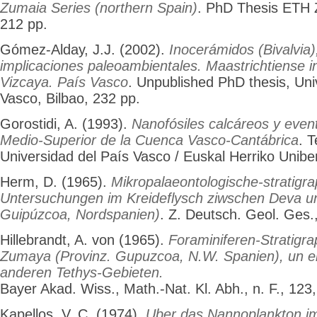
Zumaia Series (northern Spain)
. PhD Thesis ETH Z
212 pp.
Gómez-Alday, J.J. (2002).
Inocerámidos (Bivalvia)
implicaciones paleoambientales. Maastrichtiense in
Vizcaya. País Vasco
. Unpublished PhD thesis, Uni
Vasco, Bilbao, 232 pp.
Gorostidi, A. (1993).
Nanofósiles calcáreos y even
Medio-Superior de la Cuenca Vasco-Cantábrica
. T
Universidad del País Vasco / Euskal Herriko Uniber
Herm, D. (1965).
Mikropalaeontologische-stratigr
Untersuchungen im Kreideflysch ziwschen Deva u
Guipúzcoa, Nordspanien)
. Z. Deutsch. Geol. Ges.
Hillebrandt, A. von (1965).
Foraminiferen-Stratigrap
Zumaya (Provinz. Gupuzcoa, N.W. Spanien), un ein
anderen Tethys-Gebieten.
Bayer Akad. Wiss., Math.-Nat. Kl. Abh., n. F., 123,
Kapellos, V. C. (1974).
Uber das Nannoplankton im 