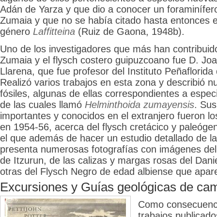
Adán de Yarza y que dio a conocer un foraminífer
Zumaia y que no se había citado hasta entonces en
género
Laffitteina
(Ruiz de Gaona, 1948b).
Uno de los investigadores que más han contribuid
Zumaia y el flysch costero guipuzcoano fue D. J
Llarena, que fue profesor del Instituto Peñaflorid
Realizó varios trabajos en esta zona y describió 
fósiles, algunas de ellas correspondientes a espe
de las cuales llamó
Helminthoida zumayensis
. Sus
importantes y conocidos en el extranjero fueron lo
en 1954-56, acerca del flysch cretácico y paleóg
el que además de hacer un estudio detallado de las
presenta numerosas fotografías con imágenes del 
de Itzurun, de las calizas y margas rosas del Dan
otras del Flysch Negro de edad albiense que apa
Excursiones y Guías geológicas de ca
Como consecuenci
trabajos publicado