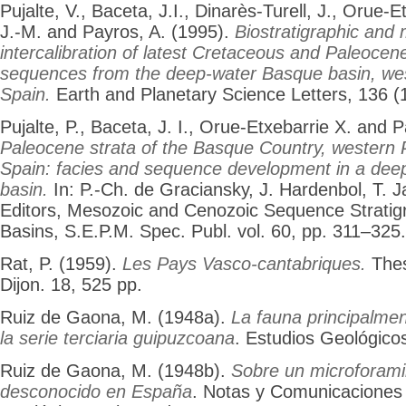
Pujalte, V., Baceta, J.I., Dinarès-Turell, J., Orue-E
J.-M. and Payros, A. (1995).
Biostratigraphic and 
intercalibration of latest Cretaceous and Paleocen
sequences from the deep-water Basque basin, we
Spain.
Earth and Planetary Science Letters, 136 (1
Pujalte, P., Baceta, J. I., Orue-Etxebarrie X. and 
Paleocene strata of the Basque Country, western 
Spain: facies and sequence development in a dee
basin.
In: P.-Ch. de Graciansky, J. Hardenbol, T. Ja
Editors, Mesozoic and Cenozoic Sequence Stratig
Basins, S.E.P.M. Spec. Publ. vol. 60, pp. 311–325.
Rat, P. (1959).
Les Pays Vasco-cantabriques.
Thes
Dijon. 18, 525 pp.
Ruiz de Gaona, M. (1948a).
La fauna principalme
la serie terciaria guipuzcoana
. Estudios Geológico
Ruiz de Gaona, M. (1948b).
Sobre un microforamin
desconocido en España
. Notas y Comunicaciones d