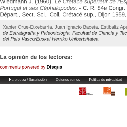
Wiedmann J. (1960).
Le Crétacé supérieur de l’E
Portugal et ses Céphalopodes.
- C. R. 84e Congr.
Départ., Sect. Sci., Coll. Crétacé sup., Dijon 1959
Xabier Orue-Etxebarria, Juan Ignacio Baceta, Estibaliz Ape
de Estratigrafía y Paleontología, Facultad de Ciencia y Te
del País Vasco/Euskal Herriko Unibertsitatea.
La opinión de los lectores:
Disqus
comments powered by
Harpidetza / Suscripción
Quiénes somos
Política de privacidad