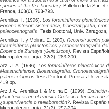
evidence for a sudden extinction of more than ha1f
species at the K/T boundary.
Bulletin de la Societ
France, 168(6), 783-793.
Arenillas, I. (1996).
Los foraminíferos planctónico
Eoceno inferior: sistemática, bioestratigrafía, cron
paleoceanografía.
Tesis Doctoral, Univ. Zaragoza,
Arenillas, I. y Molina, E. (200).
Reconstrucción pal
foraminíferos planctónicos y cronoestratigrafía del
Eoceno de Zumaya (Guipúzcoa).
Revista Español
Micropaleontología. 32(3), 283-300.
Arz, J. A. (1996).
Los foraminíferos planctónicos 
Maastrichtiense: Bioestratigrafía, Cronoestratigraf
paleoecológicos
Tesis Doctoral. Prensas Universit
419 pp.
Arz J.A., Arenillas I. & Molina E. (1999).
Extinción
planctónicos en el tránsito Cretácico-Terciario d
¿supervivencia o reelaboración?
. Revista Español
Micropaleontología. 31(3). 297-304.