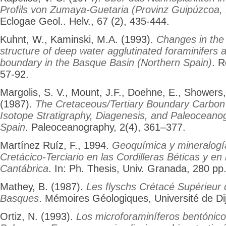
Profils von Zumaya-Guetaria (Provinz Guipúzcoa,
Eclogae Geol.. Helv., 67 (2), 435-444.
Kuhnt, W., Kaminski, M.A. (1993).
Changes in th
structure of deep water agglutinated foraminifers 
boundary in the Basque Basin (Northern Spain)
. R
57-92.
Margolis, S. V., Mount, J.F., Doehne, E., Showers
(1987).
The Cretaceous/Tertiary Boundary Carbo
Isotope Stratigraphy, Diagenesis, and Paleocean
Spain
. Paleoceanography, 2(4), 361–377.
Martínez Ruíz, F., 1994.
Geoquímica y mineralogía
Cretácico-Terciario en las Cordilleras Béticas y e
Cantábrica
. In: Ph. Thesis, Univ. Granada, 280 pp
Mathey, B. (1987).
Les flyschs Crétacé Supérieur
Basques
. Mémoires Géologiques, Université de Di
Ortiz, N. (1993).
Los microforaminíferos bentónicos