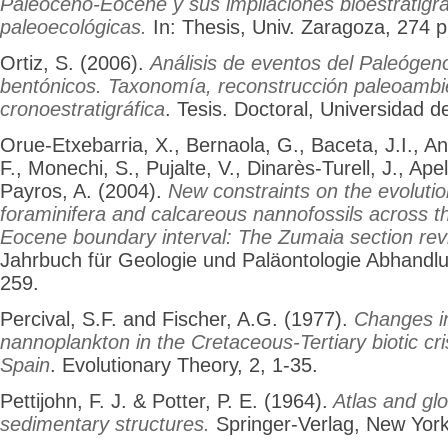
Paleoceno-Eocene y sus impliaciones bioestratigrá
paleoecológicas.
In: Thesis, Univ. Zaragoza, 274 p
Ortiz, S. (2006).
Análisis de eventos del Paleógen
bentónicos. Taxonomía, reconstrucción paleoambie
cronoestratigráfica
. Tesis. Doctoral, Universidad 
Orue-Etxebarria, X., Bernaola, G., Baceta, J.I., An
F., Monechi, S., Pujalte, V., Dinarès-Turell, J., Apel
Payros, A. (2004).
New constraints on the evolution
foraminifera and calcareous nannofossils across 
Eocene boundary interval: The Zumaia section revi
Jahrbuch für Geologie und Paläontologie Abhandlu
259.
Percival, S.F. and Fischer, A.G. (1977).
Changes i
nannoplankton in the Cretaceous-Tertiary biotic cr
Spain
. Evolutionary Theory, 2, 1-35.
Pettijohn, F. J. & Potter, P. E. (1964).
Atlas and glo
sedimentary structures.
Springer-Verlag, New York