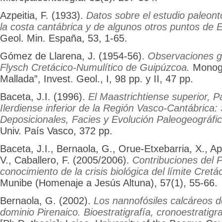
Azpeitia, F. (1933).
Datos sobre el estudio paleont
la costa cantábrica y de algunos otros puntos de 
Geol. Min. España, 53, 1-65.
Gómez de Llarena, J. (1954-56).
Observaciones g
Flysch Cretácico-Numulítico de Guipúzcoa.
Monogr
Mallada”, Invest. Geol., I, 98 pp. y II, 47 pp.
Baceta, J.I. (1996).
El Maastrichtiense superior, 
Ilerdiense inferior de la Región Vasco-Cantábrica
Deposicionales, Facies y Evolución Paleogeográfi
Univ. País Vasco, 372 pp.
Baceta, J.I., Bernaola, G., Orue-Etxebarria, X., Ape
V., Caballero, F. (2005/2006).
Contribuciones del P
conocimiento de la crisis biológica del límite Cretác
Munibe (Homenaje a Jesús Altuna), 57(1), 55-66.
Bernaola, G. (2002).
Los nannofósiles calcáreos d
dominio Pirenaico. Bioestratigrafía, cronoestratigr