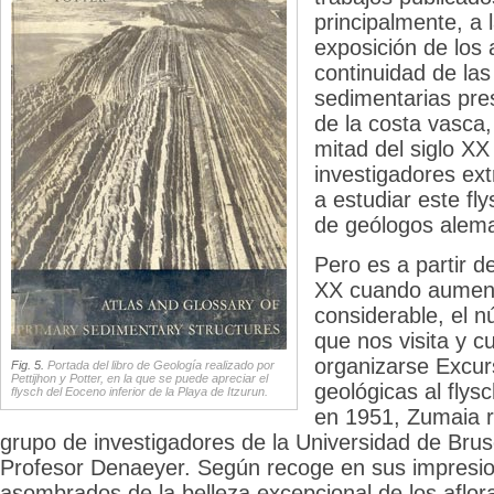
principalmente, a 
exposición de los 
continuidad de las
sedimentarias pres
de la costa vasca,
mitad del siglo X
investigadores ext
a estudiar este fl
de geólogos alem
Pero es a partir de
XX cuando aument
considerable, el n
que nos visita y 
organizarse Excurs
Fig. 5.
Portada del libro de Geología realizado por
Pettijhon y Potter, en la que se puede apreciar el
geológicas al flys
flysch del Eoceno inferior de la Playa de Itzurun.
en 1951, Zumaia re
grupo de investigadores de la Universidad de Bruse
Profesor Denaeyer. Según recoge en sus impresi
asombrados de la belleza excepcional de los aflor