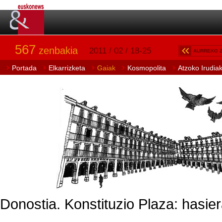
567
zenbakia
2011 / 02 / 18-25
AURREKO 
Portada
Elkarrizketa
Gaiak
Kosmopolita
Atzoko Irudia
Donostia. Konstituzio Plaza: hasie