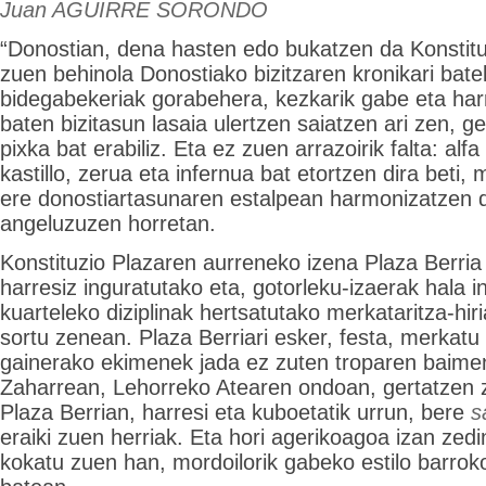
Juan AGUIRRE SORONDO
“Donostian, dena hasten edo bukatzen da Konstituz
zuen behinola Donostiako bizitzaren kronikari bate
bidegabekeriak gorabehera, kezkarik gabe eta harr
baten bizitasun lasaia ulertzen saiatzen ari zen, 
pixka bat erabiliz. Eta ez zuen arrazoirik falta: al
kastillo, zerua eta infernua bat etortzen dira beti
ere donostiartasunaren estalpean harmonizatzen di
angeluzuzen horretan.
Konstituzio Plazaren aurreneko izena Plaza Berria
harresiz inguratutako eta, gotorleku-izaerak hala i
kuarteleko diziplinak hertsatutako merkataritza-hi
sortu zenean. Plaza Berriari esker, festa, merkatu 
gainerako ekimenek jada ez zuten troparen baimen
Zaharrean, Lehorreko Atearen ondoan, gertatzen
Plaza Berrian, harresi eta kuboetatik urrun, bere
s
eraiki zuen herriak. Eta hori agerikoagoa izan zedi
kokatu zuen han, mordoilorik gabeko estilo barrok