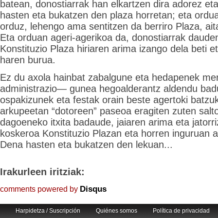
batean, donostiarrak han elkartzen dira adorez e
hasten eta bukatzen den plaza horretan; eta ordua
orduz, lehengo ama sentitzen da berriro Plaza, ai
Eta orduan ageri-agerikoa da, donostiarrak dauden
Konstituzio Plaza hiriaren arima izango dela beti et
haren burua.
Ez du axola hainbat zabalgune eta hedapenek mer
administrazio— gunea hegoalderantz aldendu badu
ospakizunek eta festak orain beste agertoki batzu
arkupeetan “dotoreen” paseoa eragiten zuten saltok
dagoeneko itxita badaude, jaiaren arima eta jator
koskeroa Konstituzio Plazan eta horren inguruan ag
Dena hasten eta bukatzen den lekuan...
Irakurleen iritziak:
Disqus
comments powered by
Harpidetza / Suscripción
Quiénes somos
Política de privacidad