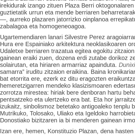
irekidurak izango zituen Plaza Berri oktogonalaren
guztietatik urrun eta mende berriaren beharretarak
—, aurreko plazaren jatorrizko oinplanoa errepikat
zabalagoa eta homogeneoagoa.
Ugartemendiaren lanari Silvestre Perez aragoiarrar
Hura ere Espainiako arkitektura neoklasikoaren or
Udaletxe berriaren trazatua egitea egokitu zitzaion
gainean eraiki zuen, dozena erdi zutabe dorikoz ze
solairutan, eta hiriaren armarriaz apainduta.
Dunixi
samarra” iruditu zitzaion eraikina. Baina kronikaria
bat etorrita ere, ezerk ez ditu eragozten eraikuntz
hemeretzigarren mendeko klasizismoaren edertas
zorrotza mirestea: hiriak bere denboran hartu beh
pentsatzeko eta ulertzeko era bat. Eta hor jarraitze
izukaitz, sinbolismoz betetako antigoaleko tenplu b
Mutrikuko, Tolosako, Uliako eta Igeldoko harrobie
Donostiako bizitzaren ia bi menderen gainean irmo f
Izan ere, hemen, Konstituzio Plazan, dena hasten