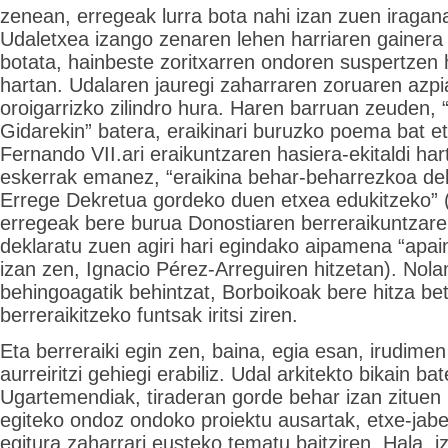
zenean, erregeak lurra bota nahi izan zuen iragan
Udaletxea izango zenaren lehen harriaren gainera
botata, hainbeste zoritxarren ondoren suspertzen 
hartan. Udalaren jauregi zaharraren zoruaren azpi
oroigarrizko zilindro hura. Haren barruan zeuden,
Gidarekin” batera, eraikinari buruzko poema bat e
Fernando VII.ari eraikuntzaren hasiera-ekitaldi har
eskerrak emanez, “eraikina behar-beharrezkoa de
Errege Dekretua gordeko duen etxea edukitzeko” 
erregeak bere burua Donostiaren berreraikuntzare
deklaratu zuen agiri hari egindako aipamena “apain
izan zen, Ignacio Pérez-Arreguiren hitzetan). Nola
behingoagatik behintzat, Borboikoak bere hitza bet
berreraikitzeko funtsak iritsi ziren.
Eta berreraiki egin zen, baina, egia esan, irudime
aurreiritzi gehiegi erabiliz. Udal arkitekto bikain 
Ugartemendiak, tiraderan gorde behar izan zituen 
egiteko ondoz ondoko proiektu ausartak, etxe-jab
egitura zaharrari eusteko tematu baitziren. Hala, 