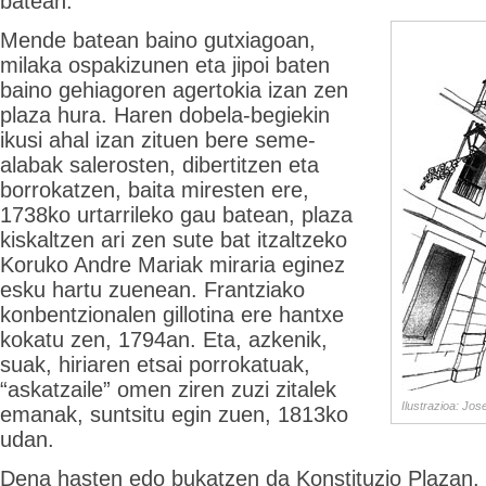
batean.
Mende batean baino gutxiagoan,
milaka ospakizunen eta jipoi baten
baino gehiagoren agertokia izan zen
plaza hura. Haren dobela-begiekin
ikusi ahal izan zituen bere seme-
alabak salerosten, dibertitzen eta
borrokatzen, baita miresten ere,
1738ko urtarrileko gau batean, plaza
kiskaltzen ari zen sute bat itzaltzeko
Koruko Andre Mariak miraria eginez
esku hartu zuenean. Frantziako
konbentzionalen gillotina ere hantxe
kokatu zen, 1794an. Eta, azkenik,
suak, hiriaren etsai porrokatuak,
“askatzaile” omen ziren zuzi zitalek
Ilustrazioa: Jo
emanak, suntsitu egin zuen, 1813ko
udan.
Dena hasten edo bukatzen da Konstituzio Plazan. I