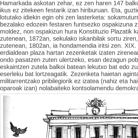
Hamarkada askotan zehar, ez zen haren 147 balko
ikus ez zitekeen festarik izan hiriburuan. Eta, guzt
lotutako idiekin egin ohi zen lasterketa: sokamutur
bezalako edozein festaren funtsezko ospakizuna z
moldez, non ospakizun hura Konstituzio Plazatik
zutenean, 1872an, sekulako iskanbilak sortu ziren
zutenean, 1802an, ia hondamendia iritsi zen. XIX
erdialdean plaza hartan zezenketak izaten zirenean
ondo pasatzen zuten ulertzeko, esan dezagun pob
eskaintzen zutela balkoi batean lekutxo bat edo zu
eserleku bat lortzeagatik. Zezenketa haietan agintar
militarrentzako pribilegiorik ez izatea (nahiz eta h
oparoak izan) nolabaiteko kontsolamendu demokra