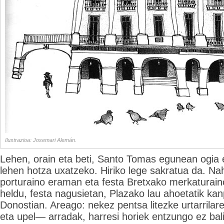
Ilustrazioa: Josemari Alemán.
Lehen, orain eta beti, Santo Tomas egunean ogia e
lehen hotza uxatzeko. Hiriko lege sakratua da. Na
porturaino eraman eta festa Bretxako merkaturai
heldu, festa nagusietan, Plazako lau ahoetatik kan
Donostian. Areago: nekez pentsa litezke urtarrila
eta upel— arradak, harresi horiek entzungo ez bal