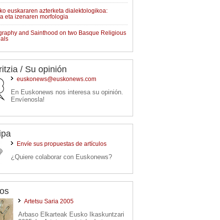
uko euskararen azterketa dialektologikoa:
a eta izenaren morfologia
raphy and Sainthood on two Basque Religious
uals
ritzia / Su opinión
euskonews@euskonews.com
En Euskonews nos interesa su opinión.
Envíenosla!
ipa
Envíe sus propuestas de artículos
¿Quiere colaborar con Euskonews?
os
Artetsu Saria 2005
Arbaso Elkarteak Eusko Ikaskuntzari