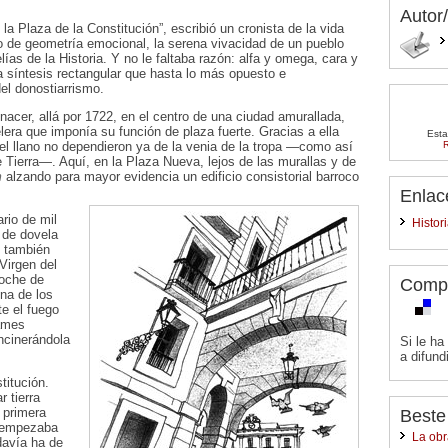
Autor
a Plaza de la Constitución”, escribió un cronista de la vida
go de geometría emocional, la serena vivacidad de un pueblo
ías de la Historia. Y no le faltaba razón: alfa y omega, cara y
ta síntesis rectangular que hasta lo más opuesto e
el donostiarrismo.
nacer, allá por 1722, en el centro de una ciudad amurallada,
elera que imponía su función de plaza fuerte. Gracias a ella
Esta
del llano no dependieron ya de la venia de la tropa —como así
R
de Tierra—. Aquí, en la Plaza Nueva, lejos de las murallas y de
m
alzando para mayor evidencia un edificio consistorial barroco
Enlac
rio de mil
Histor
 de dovela
y también
Virgen del
noche de
Comp
ina de los
e el fuego
ames
ncinerándola
Si le ha
a difundi
titución.
 tierra
 primera
Beste
e empezaba
La obr
davía ha de