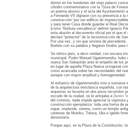
dormir en los hondones del viejo palacio concej
cilindro conmemorativo con la “Guía de Foraste
un poema alusivo y el acta del Ayuntamiento 
a Fernando VII dignase con su presencia a la
construcción “por ser edificio de imprescindibl
y para tener Casa donde guardar el Real Decre
(como “floritura versallesca” definió Ignacio Pé
esta alusión al documento oficial por el que el
declaró “protector” de la reconstrucción de Sa
Por una vez, y sin que sirviera de precedente,
Borbón con su palabra y llegaron fondos para re
Se rehízo pero, a decir verdad, con escasa im
municipal, Pedro Manuel Ugartemendía, hubo d
nueva San Sebastián ante el empeño de los pro
en lugar de aquella Plaza Nueva octogonal con 
como avanzada sobre las necesidades del nuevo
aunque con mayor amplitud y homogeneidad.
Al esfuerzo de Ugartemendía vino a sumarse el
de la arquitectura neoclásica española, con la
arquerías se levanta en dos pisos recorridos 
escudo de la ciudad, se le antojaba a
Dunixi
“v
del cronista, nada impide apreciar la vigorosa
construcción ejemplariza: toda una forma de pe
sigue, impávida, serena, como un templo antig
canteras de Mutriku, Tolosa, Ulia e Igeldo fir
donostiarra.
Porque aquí, en la Plaza de la Constitución, 