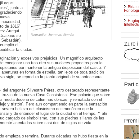
il aquel
Biriat
ros”, junto a
Fonologi
agradeciendo
 nueva
Hagiog
e necesidad,
Intellect
to de 1816”
rez-Arregui
Ilustración: Josemari Alemán.
Deseado
se
n Sebastián).
Zure i
 cumplió el
edificar la ciudad.
aginación y excesivos prejuicios. Un magnífico arquitecto
e encajonar uno tras otro sus audaces proyectos para la
pietarios por mantener la antigua disposición del casco. Y
aperturas en forma de estrella, tan lejos de toda tradición
 siglo, se reprodujo la planta original de su antecesora
Partic
 del aragonés Silvestre Pérez, otro destacado representante
s trazas de la nueva Casa Consistorial. Ese palacio que sobre
por media docena de columnas dóricas, y rematado con el
iejo y tristón”. Pero aun compartiendo en parte la sensación
 y severa belleza del clasicismo decimonónico que la
nsar y de entender el lugar de la ciudad en el tiempo. Y ahí
uo cargado de simbolismo, con sus piedras sillares de las
Premi
memente asentadas sobre casi dos de siglos de vida
todo empieza o termina. Durante décadas no hubo fiesta en la