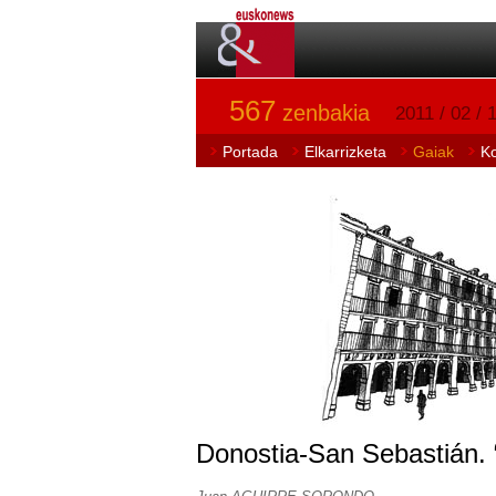
567
zenbakia
2011 / 02 / 
Portada
Elkarrizketa
Gaiak
K
Donostia-San Sebastián. “