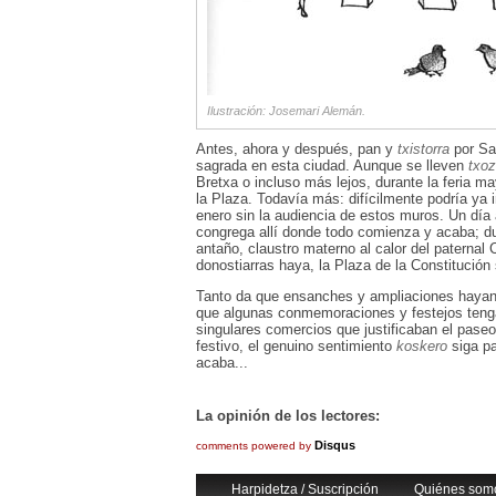
Ilustración: Josemari Alemán.
Antes, ahora y después, pan y
txistorra
por San
sagrada en esta ciudad. Aunque se lleven
txoz
Bretxa o incluso más lejos, durante la feria ma
la Plaza. Todavía más: difícilmente podría ya 
enero sin la audiencia de estos muros. Un día 
congrega allí donde todo comienza y acaba; du
antaño, claustro materno al calor del paternal
donostiarras haya, la Plaza de la Constitución 
Tanto da que ensanches y ampliaciones hayan d
que algunas conmemoraciones y festejos tenga
singulares comercios que justificaban el paseo
festivo, el genuino sentimiento
koskero
siga pa
acaba...
La opinión de los lectores:
Disqus
comments powered by
Harpidetza / Suscripción
Quiénes som