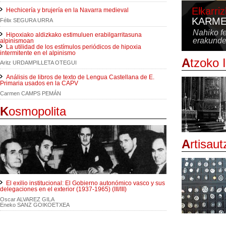
Elkarri
Hechicería y brujería en la Navarra medieval
KARME
Félix SEGURA URRA
Nahiko f
Hipoxiako aldizkako estimuluen erabilgarritasuna
erakunde
alpinismoan
La utilidad de los estímulos periódicos de hipoxia
intermitente en el alpinismo
A
tzoko 
Aritz URDAMPILLETA OTEGUI
Análisis de libros de texto de Lengua Castellana de E.
Primaria usados en la CAPV
Carmen CAMPS PEMÁN
K
osmopolita
A
rtisaut
El exilio institucional: El Gobierno autonómico vasco y sus
delegaciones en el exterior (1937-1965) (III/III)
Oscar ALVAREZ GILA
Eneko SANZ GOIKOETXEA