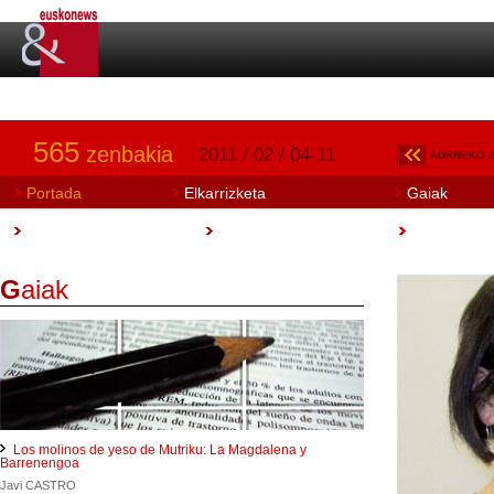
565
zenbakia
2011 / 02 / 04-11
AURREKO 
Portada
Elkarrizketa
Gaiak
Art Aretoa
Artisautza
Euskobook
G
aiak
Los molinos de yeso de Mutriku: La Magdalena y
Barrenengoa
Javi CASTRO