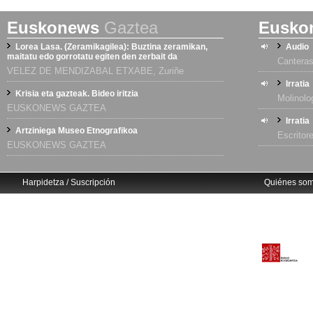
Euskonews
Gaztea
Eusko
Lorea Lasa. (Zeramikagilea): Buztina zeramikan,
Audio
maitatu edo gorrotatu egiten den zerbait da
Canteras
VELEZ DE MENDIZABAL ETXABE, Zuriñe
Irratia
Krisia eta gazteak. Bideo iritzia
Molinolo
EUSKONEWS GAZTEA
Irratia
Artziniega Museo Etnografikoa
Escritor
EUSKONEWS GAZTEA
Harpidetza / Suscripción
Quiénes so
Avisos legales
Eusko Ikaskuntza
info@euskonews.com