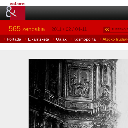
565
zenbakia
2011 / 02 / 04-11
AURREKO 
Portada
Elkarrizketa
Gaiak
Kosmopolita
Atzoko Irudia