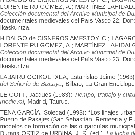
LORENTE RUIGÓMEZ, A.; MARTÍNEZ LAHIDALGA,
Colección documental del Archivo Municipal de D
documentales medievales del País Vasco 22, Dono
Ikaskuntza.
HIDALGO de CISNEROS AMESTOY, C.; LAGARC
LORENTE RUIGÓMEZ, A.; MARTÍNEZ LAHIDALGA,
Colección documental del Archivo Municipal de D
documentales medievales del País Vasco 23, Dono
Ikaskuntza.
LABAIRU GOIKOETXEA, Estanislao Jaime (1968
del Señorío de Bizcaya
, Bilbao, La Gran Enciclope
LE GOFF, Jacques (1983):
Tiempo, trabajo y cult
medieval
, Madrid, Taurus.
TENA GARCÍA, Soledad (1998): “Los linajes urbanos
Puerto de Pasajes (San Sebastián, Renteería y Fu
modelos de formación de las oligarquías municipal
Durana ORTIZ de URBINA, J. R. (ed.),
La lucha d