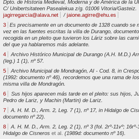
Dpto. de Historia Medieval, Moderna y de América de la 
C/ Unibertsitateen Pasealekua z/g. 01006 Vitoria/Gasteiz.
jagirregarcia@alava.net
/
jaione.agirre@ehu.es
3
Es precisamente en un documento de 1328 cuando se 
vez en las fuentes escritas la villa de Durango, document
recogida en un pleito que tuvieron los Láriz sobre las carnic
del que ya hablaremos más adelante.
4
Archivo Histórico Municipal de Durango (A.H. M.D.) Ar
(leg.) 1 (1), nº 57.
5
Archivo Municipal de Mondragón, AI - Cod. 8, in Cres
(1992: documento nº 46), recordemos que una rama de los 
misma villa de Mondragón.
6
Sus hijos aparecen más tarde en el pleito: sus hijos, J
Pedro de Lariz, y Machin (Martin) de Lariz.
7
A. H. M. D., Arm. 2, Leg. 7 (1), nº 17, in Hidalgo de Ci
documento nº 22).
8
A. H. M. D., Arm. 2, Leg. 2 (1), nº 3 (fol. 2rº-11vº; 16rº-3
Hidalgo de Cisneros
et al.
(1989d: documento nº 16).