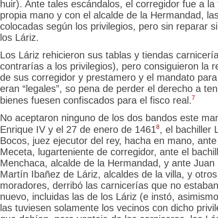
huir). Ante tales escándalos, el corregidor fue a la 
propia mano y con el alcalde de la Hermandad, las
colocadas según los privilegios, pero sin reparar s
los Láriz.
Los Láriz rehicieron sus tablas y tiendas carnicería
contrarías a los privilegios), pero consiguieron la 
de sus corregidor y prestamero y el mandato para 
eran “legales”, so pena de perder
el derecho a ten
7
bienes fuesen confiscados para el fisco real.
No aceptaron
ninguno de los dos bandos este man
8
Enrique IV y el 27 de enero de 1461
, el bachille
Bocos, juez ejecutor del rey, hacha en mano, ant
Meceta, lugarteniente de corregidor, ante el bachi
Menchaca, alcalde de la Hermandad, y ante Juan 
Martín Ibañez de Láriz, alcaldes de la villa, y otr
moradores, derribó las carnicerías que no estaba
nuevo, incluidas las de los Láriz (e instó, asimism
las tuviesen solamente los vecinos con dicho privil