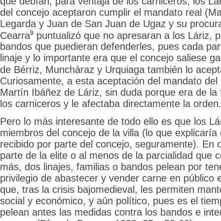
que debían, para ventaja de los carniceros, los
Lár
del concejo aceptaron cumplir el mandato real (Ma
Legarda y Juan de San Juan de Ugaz y su procur
9
Cearra
puntualizó que no apresaran a los Láriz, p
bandos que puedieran defenderles, pues
cada part
linaje y lo importante era que el concejo saliese ga
de Bérriz, Muncháraz y Urquiaga también lo acept
Curiosamente, a esta aceptación del mandato del r
Martín Ibáñez de Láriz, sin duda porque era de la 
los carniceros y le afectaba directamente la orden
Pero lo más interesante de todo ello es que los L
miembros del concejo de la villa (lo que explicaría
recibido por parte del concejo, seguramente). En 
parte de la elite o al menos de la parcialidad que co
más, dos linajes, familias o bandos pelean por tene
privilegio de abastecer y vender carne en público en
que, tras la crisis bajomedieval, les permiten man
social y económico, y aún político, pues es el tiem
pelean antes las medidas contra los bandos e inte