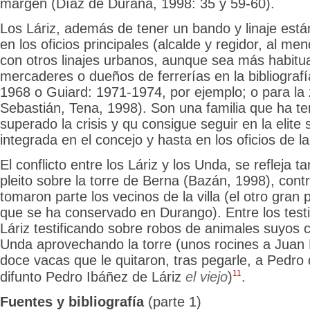
margen (Díaz de Durana, 1998: 35 y 59-60).
Los Láriz, además de tener un bando y linaje está
en los oficios principales (alcalde y regidor, al m
con otros linajes urbanos, aunque sea más habitu
mercaderes o dueños de ferrerías en la bibliografí
1968 o Guiard: 1971-1974, por ejemplo; o para la
Sebastián, Tena, 1998). Son una familia que ha te
superado la crisis y qu consigue seguir en la elite so
integrada en el concejo y hasta en los oficios de l
El conflicto entre los Láriz y los Unda, se refleja 
pleito sobre la torre de Berna (Bazán, 1998), cont
tomaron parte los vecinos de la villa (el otro gran 
que se ha conservado en Durango). Entre los test
Láriz testificando sobre robos de animales suyos 
Unda
aprovechando la torre (unos rocines a Juan 
doce vacas que le quitaron, tras pegarle, a Pedro d
11
difunto Pedro Ibáñez de Láriz
el viejo
)
.
Fuentes y bibliografía
(parte 1)