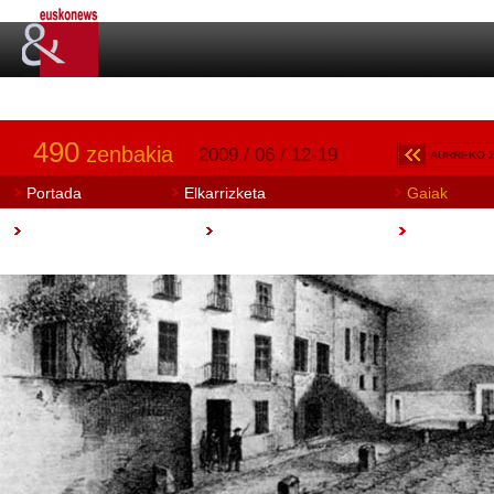
490
zenbakia
2009 / 06 / 12-19
AURREKO 
Portada
Elkarrizketa
Gaiak
Art Aretoa
Artisautza
Euskobook