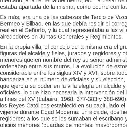
mercado, a la rentería del hierro, etc., a pesar de
estaba apartada de la misma, como ocurre con las 
Es más, era una de las cabezas de Tercio de Vizc
Bermeo y Bilbao, en las que debía residir el corre
real en el Señorío, y la cual representaba a las vil
alrededores en Juntas Generales y Regimientos.
En la propia villa, el concejo de la misma era el g
figuras del alcalde y fieles, jurados y regidores y ot
menores que en nombre del rey su señor administr
ordenaban entre sus muros. La evolución de estos 
considerable entre los siglos XIV y XVI, sobre tod
banderiza en el número de oficiales y su elección
que ejercía su poder en la villa elegía un alcalde y
oficiales, lo que hizo necesaria la intervención del 
a fines del XV (Labairu, 1968: 377-383 y 688-690
los Reyes Católicos estableció en su capitulado e
vigente durante Edad Moderna: un alcalde, dos fie
regidores; a los que se les sumaban el escribano y 
oficios menores (guardas de montes, mayordomos d