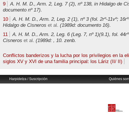
9
A. H. M. D., Arm. 2, Leg. 7 (2), nº 138, in Hidalgo de 
documento nº 17).
10
A. H. M. D., Arm. 2, Leg. 2 (1), nº 3 (fol. 2rº-11vº; 16rº
Hidalgo de Cisneros
et al.
(1989d: documento 16).
11
A. H. M. D., Arm. 2, Leg. 6 (Leg. 7, nº 1)(9.1), fol. 44r
Cisneros
et al.
(1989d: , 10. zenb.
Conflictos banderizos y la lucha por los privilegios en la e
siglos XV y XVI de una familia principal: los Láriz (II/ II)
Harpidetza / Suscripción
Quiénes so
Avisos legales
Eusko Ikaskuntza
info@euskonews.com