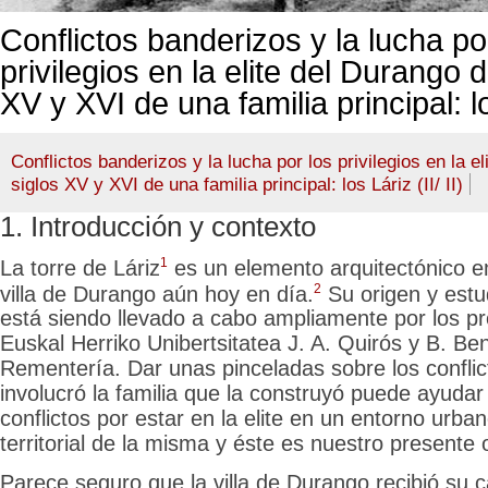
Conflictos banderizos y la lucha po
privilegios en la elite del Durango d
XV y XVI de una familia principal: los
Conflictos banderizos y la lucha por los privilegios en la e
siglos XV y XVI de una familia principal: los Láriz (II/ II)
1. Introducción
y contexto
1
La torre de Láriz
es un
elemento arquitectónico e
2
villa de Durango aún hoy en día.
Su origen y estu
está siendo llevado a cabo ampliamente por los pr
Euskal Herriko Unibertsitatea J. A. Quirós y B. B
Rementería. Dar unas pinceladas sobre los conflic
involucró la familia que la construyó puede ayudar
conflictos por estar en la elite en un entorno urba
territorial de la misma y éste es nuestro presente o
Parece seguro que la villa de Durango recibió su c