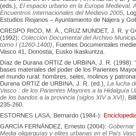
(eds.),
El espacio urbano en la Europa Medieval. 
Encuentros Internacionales del Medievo 2005
, Log
Estudios Riojanos – Ayuntamiento de Nájera y Gob
CRESPO RICO, M. Á., CRUZ MUNDET, J. R. y 
(1992):
Colección Documental del Archivo Munici
tomo I (1260-1400)
, Fuentes Documentales medie
Vasco 41, Donostia, Eusko Ikaskuntza.
Díaz de Durana ORTIZ de URBINA, J. R. (1998): “
bases materiales del poder de los Parientes May
el mundo rural: hombres, seles, molinos y patrona
Durana ORTIZ de URBINA, J. R. (ed.),
La lucha d
Vasco : de los Parientes Mayores a la Hidalguía U
de los bandos a la provincia (siglos XIV a XVI)
, Bi
235-260.
ESTORNES LASA, Bernardo (1984-):
Encicloped
GARCÍA FERNÁNDEZ, Ernesto (2004):
Gobernar 
Media oligarquías y elites urbanas en el País Vas