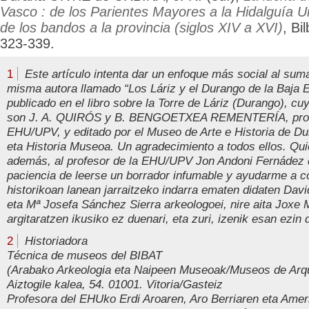
Vasco : de los Parientes Mayores a la Hidalguía U
de los bandos a la provincia (siglos XIV a XVI)
, Bi
323-339.
1
Este artículo intenta dar un enfoque más social al sumar
misma autora llamado “Los Láriz y el Durango de la Baja 
publicado en el libro sobre la Torre de Láriz (Durango), cu
son J. A. QUIRÓS y B. BENGOETXEA REMENTERÍA, prof
EHU/UPV, y editado por el Museo de Arte e Historia de D
eta Historia Museoa. Un agradecimiento a todos ellos. Qui
además, al profesor de la EHU/UPV Jon Andoni Fernádez d
paciencia de leerse un borrador infumable y ayudarme a cor
historikoan lanean jarraitzeko indarra ematen didaten Davi
eta Mª Josefa Sánchez Sierra arkeologoei, nire aita Joxe Ma
argitaratzen ikusiko ez duenari, eta zuri, izenik esan ezin 
2
Historiadora
Técnica de museos del BIBAT
(Arabako Arkeologia eta Naipeen Museoak/Museos de Arqu
Aiztogile kalea, 54. 01001. Vitoria/Gasteiz
Profesora del EHUko Erdi Aroaren, Aro Berriaren eta Ameri