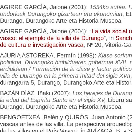
AGIRRE GARCÍA, Jaione (2001):
1554ko sutea. 
ondorioak Durangoko gizartean eta ekonomian
, E
Durango, Durangoko Arte eta Historia Museoa.
AGIRRE GARCÍA, Jaione (2004): “
La vida social 
vasco: el ejemplo de la villa de Durango
”, in
Sancho
de cultura e investigación vasca
, Nº 20, Vitoria-Ga
AJURIA ASTOREKA, Fermín (1998):
Klase sorkun
politikoa. Durangoko hiribilduaren gobernua XVII
erdialdean / Formación de la clase y factor político
villa de Durango en la primera mitad del siglo XVII
durangarra 5, Durango, Durangoko Arte eta Histo
BAZÁN DÍAZ, Iñaki (2007):
Los herejes de Durang
la edad del Espíritu Santo en el siglo XV,
Liburu sa
Durango, Durangoko Arte eta Historia Museoa.
BENGOETXEA, Belén y QUIRÓS, Juan Antonio (200
vascas antes de las villa. La perspectiva arqueoló
de las villas en el País Vasco”, in ARÍZAGA, B. 