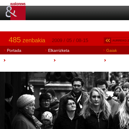
485
zenbakia
2009 / 05 / 08-15
AURREKO 
Portada
Elkarrizketa
Gaiak
Art Aretoa
Artisautza
Euskobook