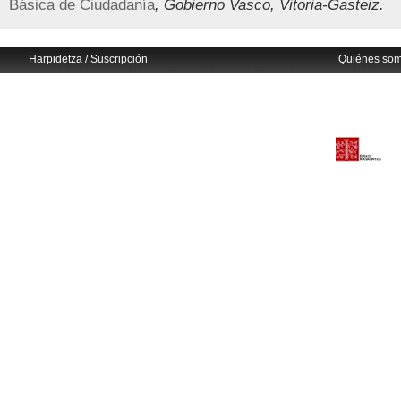
Básica de Ciudadanía
, Gobierno Vasco, Vitoria-Gasteiz.
Harpidetza / Suscripción
Quiénes so
Avisos legales
Eusko Ikaskuntza
info@euskonews.com