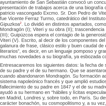
ayuntamiento de San Sebastián convocó un concur
presentación de trabajos acerca de una biografía
patricio vascongado Excmo. Sr. Don Pedro de Vite
fue Vicente Ferraz Turmo, catedrático del Instituto
2
Gipuzkoa
. Lo dividió en distintos apartados, como
Mondragón (I); Viteri y su obra (II); trascendencia 
(III); Guipúzcoa espera el contagio de la generosida
Viteri (V). Escrito, al decir de los componentes del
galanura de frase, clásico estilo y buen caudal de
literarios”, es decir, en un lenguaje pomposo y gra
muchas novedades a su biografía, ya esbozada co
Entresacaremos los siguientes datos: la fecha de 
de su padre y el de su hermano. Que se asentaro
cuando abandonaron Mondragón. Su formación ac
sistema napoleónico francés y que amplió estudios 
fallecimiento de su padre en 1847 y el de su mad
ayudó a su hermano en “hábiles y lícitas especula
en Madrid, Londres y, sobre todo, en París. Su des
carácter bonachón, su cosmopolitismo y, a su vez,