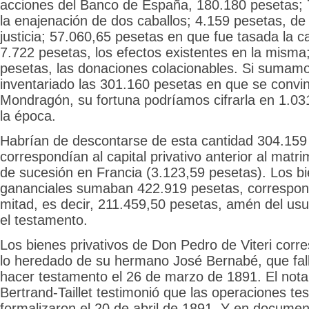
acciones del Banco de España, 180.180 pesetas; 
la enajenación de dos caballos; 4.159 pesetas, de
justicia; 57.060,65 pesetas en que fue tasada la ca
7.722 pesetas, los efectos existentes en la misma
pesetas, las donaciones colacionables. Si sumamos
inventariado las 301.160 pesetas en que se convi
Mondragón, su fortuna podríamos cifrarla en 1.03
la época.
Habrían de descontarse de esta cantidad 304.159
correspondían al capital privativo anterior al matri
de sucesión en Francia (3.123,59 pesetas). Los bi
gananciales sumaban 422.919 pesetas, correspondi
mitad, es decir, 211.459,50 pesetas, amén del us
el testamento.
Los bienes privativos de Don Pedro de Viteri corr
lo heredado de su hermano José Bernabé, que fall
hacer testamento el 26 de marzo de 1891. El notar
Bertrand-Taillet testimonió que las operaciones te
formalizaron el 20 de abril de 1891. Y en documen