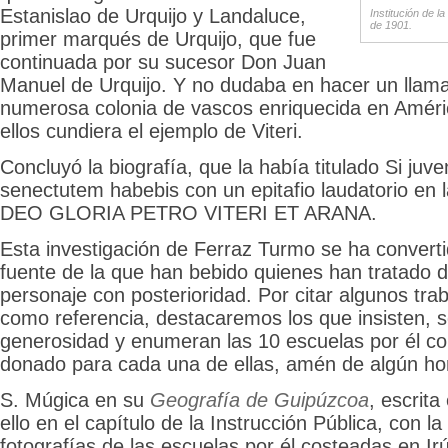
Estanislao de Urquijo y Landaluce,
Institución de la
de 1901.
primer marqués de Urquijo, que fue
continuada por su sucesor Don Juan
Manuel de Urquijo. Y no dudaba en hacer un llama
numerosa colonia de vascos enriquecida en Améri
ellos cundiera el ejemplo de Viteri.
Concluyó la biografía, que la había titulado Si juve
senectutem habebis con un epitafio laudatorio en 
DEO GLORIA PETRO VITERI ET ARANA.
Esta investigación de Ferraz Turmo se ha convertid
fuente de la que han bebido quienes han tratado d
personaje con posterioridad. Por citar algunos tra
como referencia, destacaremos los que insisten, s
generosidad y enumeran las 10 escuelas por él con
donado para cada una de ellas, amén de algún ho
S. Múgica en su
Geografía de Guipúzcoa
, escrita
ello en el capítulo de la Instrucción Pública, con l
fotografías de las escuelas por él costeadas en Ir