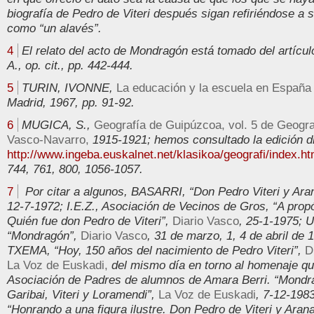
biografía de Pedro de Viteri después sigan refiriéndose a
como “un alavés”.
4
El relato del acto de Mondragón está tomado del artí
A., op. cit., pp. 442-444.
5
TURIN, IVONNE,
La educación y la escuela en España
Madrid, 1967, pp. 91-92.
6
MUGICA, S.,
Geografía de Guipúzcoa, vol. 5 de Geogra
Vasco-Navarro,
1915-1921; hemos consultado la edición di
http://www.ingeba.euskalnet.net/klasikoa/geografi/index.h
744, 761, 800, 1056-1057.
7
Por citar a algunos, BASARRI, “Don Pedro Viteri y Ara
12-7-1972; I.E.Z., Asociación de Vecinos de Gros, “A prop
Quién fue don Pedro de Viteri”,
Diario Vasco
, 25-1-1975; 
“Mondragón”,
Diario Vasco
, 31 de marzo, 1, 4 de abril d
TXEMA, “Hoy, 150 años del nacimiento de Pedro Viteri”,
D
La Voz de Euskadi,
del mismo día en torno al homenaje que
Asociación de Padres de alumnos de Amara Berri. “Mondr
Garibai, Viteri y Loramendi”,
La Voz de Euskadi
, 7-12-198
“Honrando a una figura ilustre. Don Pedro de Viteri y Aran