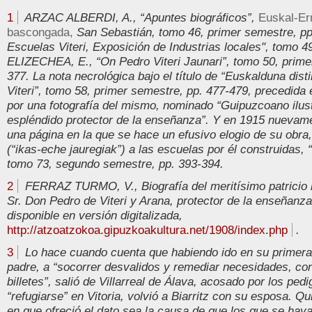
1
ARZAC ALBERDI, A., “Apuntes biográficos”,
Euskal-Err
bascongada,
San Sebastián, tomo 46, primer semestre, pp
Escuelas Viteri, Exposición de Industrias locales", tomo 4
ELIZECHEA, E., “On Pedro Viteri Jaunari”, tomo 50, prime
377. La nota necrológica bajo el título de “Euskalduna dist
Viteri”, tomo 58, primer semestre, pp. 477-479, precedida e
por una fotografía del mismo, nominado “Guipuzcoano ilust
espléndido protector de la enseñanza”. Y en 1915 nuevame
una página en la que se hace un efusivo elogio de su obra
(“ikas-eche jauregiak”) a las escuelas por él construidas, “
tomo 73, segundo semestre, pp. 393-394.
2
FERRAZ TURMO, V., Biografía del meritísimo patrici
Sr. Don Pedro de Viteri y Arana, protector de la enseñanz
disponible en versión digitalizada,
http://atzoatzokoa.gipuzkoakultura.net/1908/index.php
.
3
Lo hace cuando cuenta que habiendo ido en su primera 
padre, a “socorrer desvalidos y remediar necesidades, con 
billetes”, salió de Villarreal de Álava, acosado por los ped
“refugiarse” en Vitoria, volvió a Biarritz con su esposa. Qu
en que ofreció el dato sea la causa de que los que se hay