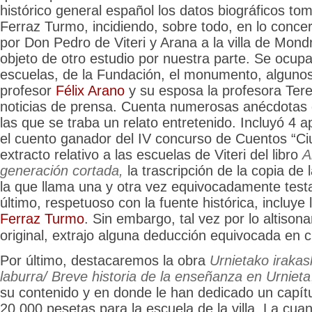
histórico general español los datos biográficos to
Ferraz Turmo, incidiendo, sobre todo, en lo conce
por Don Pedro de Viteri y Arana a la villa de Mon
objeto de otro estudio por nuestra parte. Se ocupa
escuelas, de la Fundación, el monumento, alguno
profesor
Félix Arano
y su esposa la profesora Ter
noticias de prensa. Cuenta numerosas anécdotas 
las que se traba un relato entretenido. Incluyó 4 
el cuento ganador del IV concurso de Cuentos “Ciu
extracto relativo a las escuelas de Viteri del libro
A
generación cortada,
la trascripción de la copia de 
la que llama una y otra vez equivocadamente test
último, respetuoso con la fuente histórica,
incluye 
Ferraz Turmo
. Sin embargo, tal vez por lo altisona
original, extrajo alguna deducción equivocada en c
Por último, destacaremos la obra
Urnietako irakas
laburra/ Breve historia de la enseñanza en Urnieta
su contenido y en donde le han dedicado un capít
20.000 pesetas para la escuela de la villa. La cuan