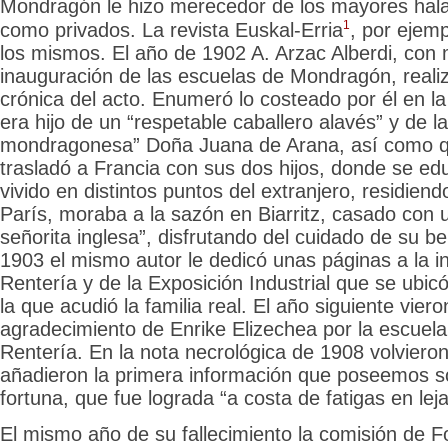
Mondragón le hizo merecedor de los mayores hala
1
como privados. La revista Euskal-Erria
, por ejemp
los mismos. El año de 1902 A. Arzac Alberdi, con 
inauguración de las escuelas de Mondragón, reali
crónica del acto. Enumeró lo costeado por él en la 
era hijo de un “respetable caballero alavés” y de la
mondragonesa” Doña Juana de Arana, así como qu
trasladó a Francia con sus dos hijos, donde se ed
vivido en distintos puntos del extranjero, residien
París, moraba a la sazón en Biarritz, casado con u
señorita inglesa”, disfrutando del cuidado de su be
1903 el mismo autor le dedicó unas páginas a la i
Rentería y de la Exposición Industrial que se ubic
la que acudió la familia real. El año siguiente viero
agradecimiento de Enrike Elizechea por la escuel
Rentería. En la nota necrológica de 1908 volvieron
añadieron la primera información que poseemos so
fortuna, que fue lograda “a costa de fatigas en lej
El mismo año de su fallecimiento la comisión de 