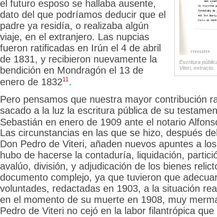
el futuro esposo se hallaba ausente,
dato del que podríamos deducir que el
padre ya residía, o realizaba algún
viaje, en el extranjero. Las nupcias
fueron ratificadas en Irún el 4 de abril
de 1831, y recibieron nuevamente la
Escritura públi
bendición en Mondragón el 13 de
Viteri, extracto.
11
enero de 1832
.
Pero pensamos que nuestra mayor
contribución r
sacado a la luz la escritura pública de su testam
Sebastián en enero de 1909 ante el notario Alfon
Las circunstancias en las que se hizo, después del
Don Pedro de Viteri, añaden nuevos apuntes a los
hubo de hacerse la contaduría, liquidación, partició
avalúo, división, y adjudicación de los bienes relic
documento complejo, ya que tuvieron que adecuar
voluntades, redactadas en 1903, a la situación rea
en el momento de su muerte en 1908, muy merm
Pedro de Viteri no cejó en la labor filantrópica que