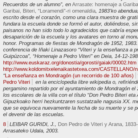
Recuerdos de un alumno”, en
Arrasate: homenaje a Garibai,
Garibai, Biteri, “Loramendi”-ri omenaldia
, 1983’ko abendua,
escrito desde el corazón, como una clara muestra de grati
fundara la escuela donde se formó el autor, doliéndose, s
paisanos no han sido todo lo agradecidos que cabría espera
desaparición de la escuela y los avatares en torno al mon
honor. Programas de fiestas de Mondragón de 1952, 1983. 
conferencia de Iñaki Linazasoro “Viteri y la enseñanza a pr
Guipúzcoa”, “Homenaje a Pedro Viteri” en Deia, 14-12-198
http://www.euskaraz.org/donostia/gorosti/gaiak/00002.htm
http://www.koldomitxelenaikastetxea.com/CASTELLANO/nu
“
La enseñanza en Mondragón (un recorrido de 100 años)
Pedro Viteri
en la enciclopedia libre wikipedia o, refirién
pergamino repartido por el ayuntamiento de Mondragón el 
los escolares de la villa con el título “Don Pedro Biteri eta
Gipuzkoako herri hezkuntzaren sustatzaile nagusia XX. me
que se equivoca nuevamente la fecha de su muerte y se p
el devenir de las escuelas.
8
LEIBAR GURIDI, J.,
Don Pedro de Viteri y Arana, 1833-
Arrasateko Udala, 2003.