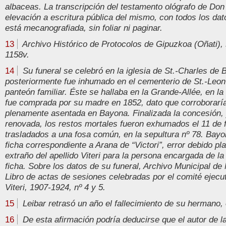
albaceas. La transcripción del testamento ológrafo de Don 
elevación a escritura pública del mismo, con todos los dat
está mecanografiada, sin foliar ni paginar.
13
Archivo Histórico de Protocolos de Gipuzkoa (Oñati), s
1158v.
14
Su funeral se celebró en la iglesia de St.-Charles de B
posteriormente fue inhumado en el cementerio de St.-Leon
panteón familiar. Éste se hallaba en la Grande-Allée, en la
fue comprada por su madre en 1852, dato que corroboraría
plenamente asentada en Bayona. Finalizada la concesión, 
renovada, los restos mortales fueron exhumados el 11 de 
trasladados a una fosa común, en la sepultura nº 78. Bayo
ficha correspondiente a Arana de “Victori”, error debido pl
extraño del apellido Viteri para la persona encargada de la
ficha. Sobre los datos de su funeral, Archivo Municipal de
Libro de actas de sesiones celebradas por el comité ejecu
Viteri, 1907-1924, nº 4 y 5.
15
Leibar retrasó un año el fallecimiento de su hermano, op
16
De esta afirmación podría deducirse que el autor de l