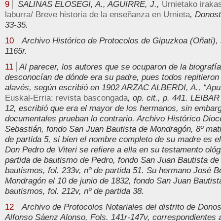
9
SALINAS ELOSEGI, A., AGUIRRE, J.,
Urnietako iraka
laburra/ Breve historia de la enseñanza en Urnieta
, Donost
33-35.
10
Archivo Histórico de Protocolos de Gipuzkoa (Oñati), s
1165r.
11
Al parecer, los autores que se ocuparon de la biografía
desconocían de dónde era su padre, pues todos repitieron 
alavés, según escribió en 1902 ARZAC ALBERDI, A., “Apun
Euskal-Erria: revista bascongada
, op. cit., p. 441. LEIBAR
12, escribió que era el mayor de los hermanos, sin embarg
documentales prueban lo contrario. Archivo Histórico Dio
Sebastián, fondo San Juan Bautista de Mondragón, 8º matri
de partida 5, si bien el nombre completo de su madre es e
Don Pedro de Viteri se refiere a ella en su testamento oló
partida de bautismo de Pedro, fondo San Juan Bautista d
bautismos, fol. 233v, nº de partida 51. Su hermano José 
Mondragón el 10 de junio de 1832, fondo San Juan Bautis
bautismos, fol. 212v, nº de partida 38.
12
Archivo de Protocolos Notariales del distrito de Dono
Alfonso Sáenz Alonso, Fols. 141r-147v, correspondientes a