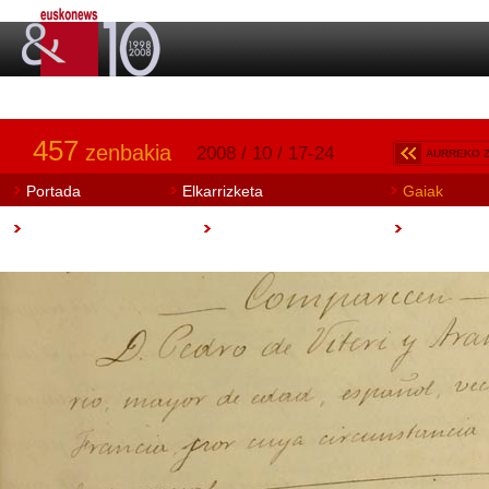
457
zenbakia
2008 / 10 / 17-24
AURREKO 
Portada
Elkarrizketa
Gaiak
Art Aretoa
Artisautza
Euskobook