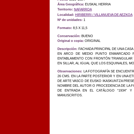
Área Geográfica:
EUSKAL HERRIA
Territorio:
NAFARROA
Localidad:
HIRIBERRI / VILLANUEVA DE AEZKOA
Nº de unidades:
1
Formato:
8,5 X 11,5
Conservación:
BUENO
Original o copia:
ORIGINAL
Descripción:
FACHADA PRINCIPAL DE UNA CASA
EN ARCO DE MEDIO PUNTO ENMARCADO P
ENTABLAMENTO CON FRONTÓN TRIANGULAR Y
EN SILLAR, AL IGUAL QUE LOS ESQUINALES, 
Observaciones:
LA FOTOGRAFÍA SE ENCUENTR
26 CMS. EN LA PARTE POSTERIOR Y EN UNA E
DE ARTE VASCO DE EUSKO IKASKUNTZA PRESEN
NOMBRE DEL AUTOR O PROCEDENCIA DE LA FO
DE ENTRADA EN EL CATÁLOGO “1934” Y 
MANUSCRITOS.