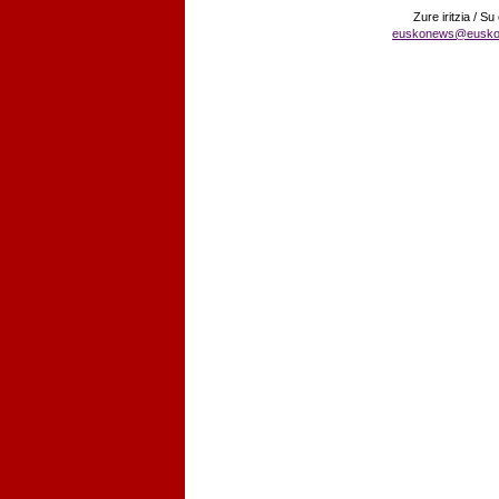
Zure iritzia / Su
euskonews@eusko