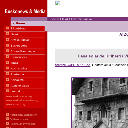
Inicio
>
EM
441
>
Atzoko Irudiak
ATZ
Casa solar de Hiriberri / 
Arantza CUESTA EZEIZA
, Gestora de la Fundación