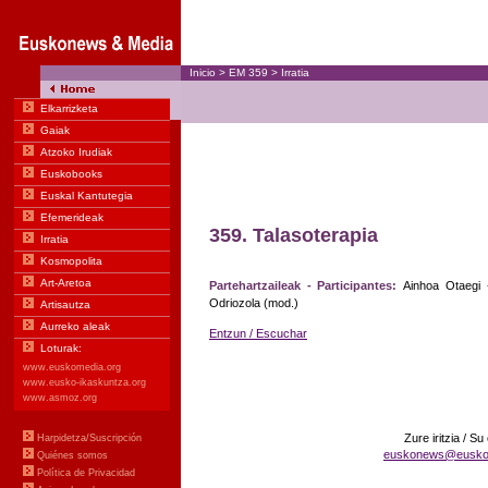
Inicio
>
EM
359
>
Irratia
359.
Talasoterapia
Partehartzaileak - Participantes:
Ainhoa Otaegi 
Odriozola (mod.)
Entzun / Escuchar
Zure iritzia / Su
euskonews@eusko