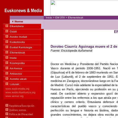
Inicio
>
EM
359
>
Efemerideak
E
Doroteo Ciaurriz Aguinaga muere el 2 de
Fuente: Enciclopedia Auñamendi
Doctor en Medicina y Presidente del Partido Nacion
Vasco durante el periodo 1936-1951. Nació en 
(Gipuzkoa) el 6 de febrero de 1883 muriendo en Sa
de Luz (Laburdi), el 2 de septiembre de 1951. E
medicina en Zaragoza, doctorándose luego en la Fa
de Madrid. Cursó más adelante la especialidad de la 
Huesos en París, ejerciendo su profesión en su 
natal. De carácter abierto y expansivo gozó d
reputación entre los enfermos a los que atraía por 
clínico y certero criterio. Entusiasta defensor 
características del pueblo vasco y conociendo
perfección su lengua e historia es lástima, dad
grandes conocimientos, no dejara obra escrita p