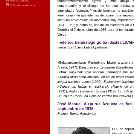
temperamentalmente ágrafo y más amigo 
conversación y el diálogo, en los que brillaba 
amenidad y facundia. Y es de lamentar no escribie
«memorias» ya que además de poseer una amplia c
intervino activamente en momentos muy importantes 
(1931-1932) y, como tal, uno de los miembros de la
Gernika el 7 de octubre de 1936 para el nombrami
Vasco.
Federico Belausteguigoitia idazlea 1876k
Iturria: Lur Hiztegi Entziklopedikoa
«Belaustegigoitia’tar Perderika». Idazle arabarra 
Areeta, 1947). Deustuan eta Escorialen Zuzenbidea e
Letrak ikasketak egin ondoan, Durangon bizi i
Esnalea
aldizkariko lankidea, lan hauek eman zituen
lengua nacional vasca
(1909),
Euskeraren ikasbide
¿Quiere ud. hablar en euskera?, Historia de u
(1931),
Andoni Deunaren bizitza
(1919),
La unifica
(1919) eta
Hacia una lucha de verdad pro-euskera
(
José Manuel Aizpurua Azqueta es fusil
septiembre de 1936
Fuente: Tomás Fernández
El 6 de septie
Ondarreta de 