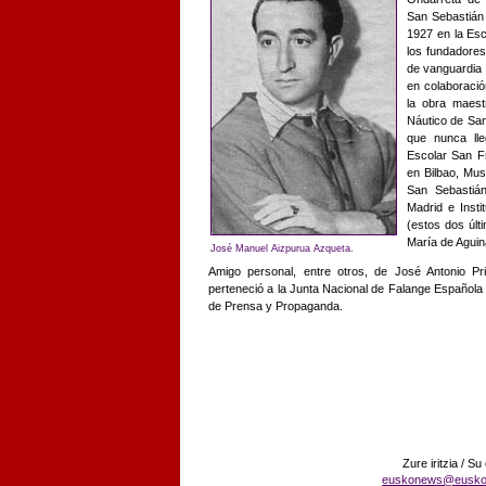
San Sebastián
1927 en la Esc
los fundadore
de vanguardia 
en colaboració
la obra maest
Náutico de San
que nunca lle
Escolar San F
en Bilbao, Mus
San Sebastiá
Madrid e Inst
(estos dos últ
María de Aguin
José Manuel Aizpurua Azqueta.
Amigo personal, entre otros, de José Antonio P
perteneció a la Junta Nacional de Falange Español
de Prensa y Propaganda.
Zure iritzia / Su
euskonews@eusko