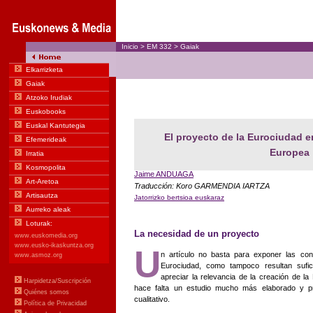
Inicio
>
EM
332
>
Gaiak
El proyecto de la Eurociudad e
Europea
Jaime ANDUAGA
Traducción: Koro GARMENDIA IARTZA
Jatorrizko bertsioa euskaraz
La necesidad de un proyecto
U
n artículo no basta para exponer las con
Eurociudad, como tampoco resultan sufici
apreciar la relevancia de la creación de la
hace falta un estudio mucho más elaborado y pr
cualitativo.