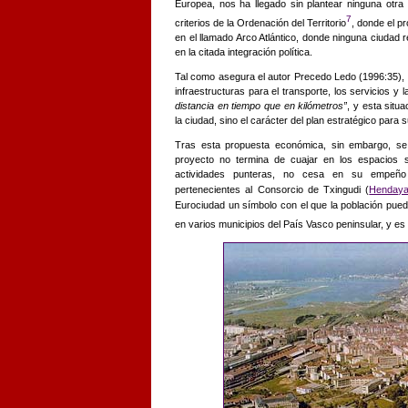
Europea, nos ha llegado sin plantear ninguna otra 
7
criterios de la Ordenación del Territorio
, donde el p
en el llamado Arco Atlántico, donde ninguna ciudad
en la citada integración política.
Tal como asegura el autor Precedo Ledo (1996:35), l
infraestructuras para el transporte, los servicios y 
distancia en tiempo que en kilómetros”
, y esta situ
la ciudad, sino el carácter del plan estratégico para s
Tras esta propuesta económica, sin embargo, se 
proyecto no termina de cuajar en los espacios so
actividades punteras, no cesa en su
empeño
pertenecientes al Consorcio de Txingudi (
Henday
Eurociudad un símbolo con el que la población pueda
en varios municipios del País Vasco peninsular, y es