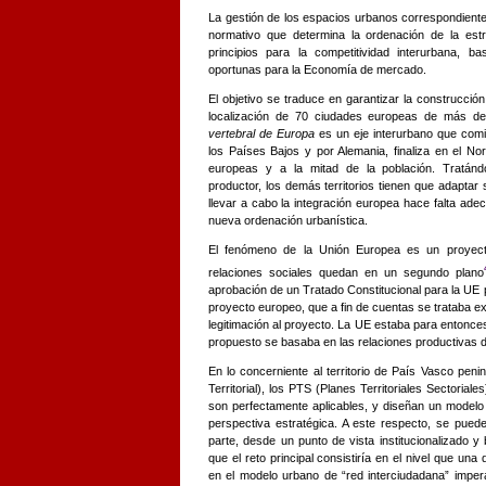
La gestión de los espacios urbanos correspondiente
normativo que determina la ordenación de la estr
principios para la competitividad interurbana, 
oportunas para la Economía de mercado.
El objetivo se traduce en garantizar la construcci
localización de 70 ciudades europeas de más de
vertebral de Europa
es un eje interurbano que comi
los Países Bajos y por Alemania, finaliza en el No
europeas y a la mitad de la población. Tratán
productor, los demás territorios tienen que adaptar 
llevar a cabo la integración europea hace falta
adec
nueva ordenación urbanística.
El fenómeno de la Unión Europea es un proyect
relaciones sociales quedan en un segundo plano
aprobación de un Tratado Constitucional para la UE p
proyecto europeo, que a fin de cuentas se trataba e
legitimación al proyecto. La UE estaba para entonce
propuesto se basaba en las relaciones productivas
En lo concerniente al territorio de País Vasco pen
Territorial), los PTS (Planes Territoriales Sectoriale
son perfectamente aplicables, y diseñan un modelo de
perspectiva estratégica. A este respecto, se pued
parte, desde un punto de vista institucionalizado
que el reto principal consistiría en el nivel que un
en el modelo urbano de “red interciudadana” imper