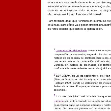
esta manera se cumple claramente la premisa seg
sobrevivir o vivir a cuenta de otras ciudades; es deci
espacios reducidos en redes urbanas de mayor 
alternativa posible para fomentar el desarrollo.
Para terminar, decir que, teniendo en cuenta las e
está nada claro cómo va a poder afrontar una metr
los retos sociales que plantea la globalización.
1
La ordenación del territorio
, a este nivel europe
cooperación transfronteriza; segundo, los doc
materia de ordenación del territorio; tercero, la
que repercuten en la ordenación del territorio;
Europea en materia de ordenación del territo
conforme a las más recientes tendencias jurídicas
2
LEY 2/2004, de 27 de septiembre, del Plan 
(Plan de Ordenación del Litoral) tiene como refe
Postdam 1999, donde se determinan los instrumen
ámbito de la Unión Europea, tendentes a promover
sostenible.
3
Los tres principios básicos sobre los que se
Europea
son: a) El desarrollo de un sistema urban
cooperación entre los espacios urbanos y rurale
ciudad. Se pretende generar así un sistema de