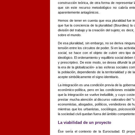
construcción teórica, de otra forma de representar l
que sin este recurso metodológico no cabría ente
aparentemente antagónicos.
Hemos de tener en cuenta que esa pluralidad fue in
que fue la conciencia de la pluralidad (Bourdieu) la q
división del trabajo y la creación del sujeto; es decir
sobre el mundo.
De esa pluralidad, sin embargo, no se deriva ningun
tensión entre los circuitos de poder. Si en las activi
social
, se hace con el objeto de cubrir otro tipo 
ideológico. El ordenamiento y equilibrio social deben
y prescriptivo. De este modo, se desea difundir la p
la era de la globalización- a las esferas sociales co
la población, dependiendo de la territorialidad y de l
acepte simbólicamente el signo identitario.
La integración es una condición previa de la gobernab
económico-política, pero en las condiciones establec
que la integración se vuelve ineludible, y cuyo cost
prestar mucha atención al discurso valorativo del "
economistas, abogados, políticos, vendedores de hu
mientras que los urbanistas, sociólogos, psicosociól
la sociedad civil quedan fuera del ámbito competente
La viabilidad de un proyecto
Ése sería el contexto de la Eurociudad. El proy