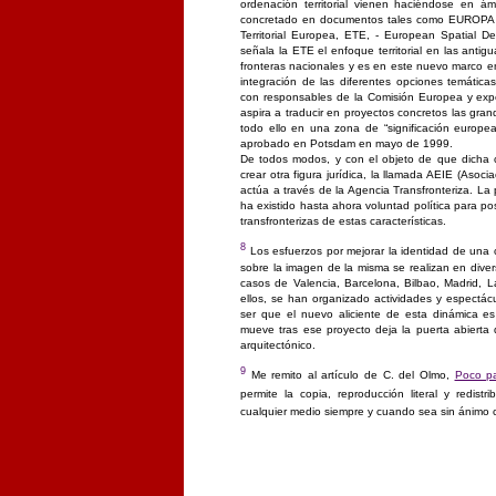
ordenación territorial vienen haciéndose en 
concretado en documentos tales como EUROPA 2
Territorial Europea, ETE, - European Spatial 
señala la ETE el enfoque territorial en las antig
fronteras nacionales y es en este nuevo marco en
integración de las diferentes opciones temática
con responsables de la Comisión Europea y exper
aspira a traducir en proyectos concretos las gra
todo ello en una zona de “significación europea
aprobado en Potsdam en mayo de 1999.
De todos modos, y con el objeto de que dicha c
crear otra figura jurídica, la llamada AEIE (Aso
actúa a través de la Agencia Transfronteriza. L
ha existido hasta ahora voluntad política para pos
transfronterizas de estas características.
8
Los esfuerzos por mejorar la identidad de una 
sobre la imagen de la misma se realizan en dive
casos de Valencia, Barcelona, Bilbao, Madrid, L
ellos, se han organizado actividades y espectácu
ser que el nuevo aliciente de esta dinámica es
mueve tras ese proyecto deja la puerta abierta 
arquitectónico.
9
Me remito al artículo de C. del Olmo,
Poco pa
permite la copia, reproducción literal y redist
cualquier medio siempre y cuando sea sin ánimo c