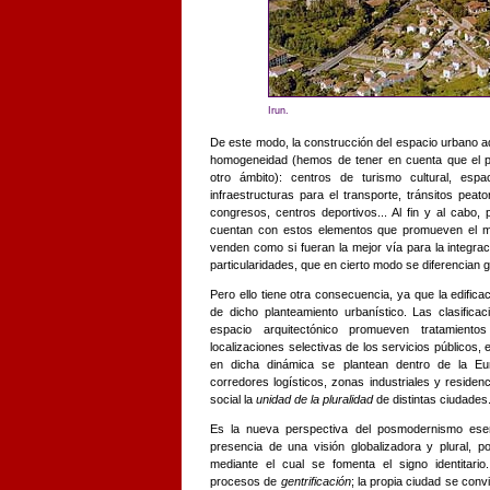
Irun.
De este modo, la construcción del espacio urbano a
homogeneidad (hemos de tener en cuenta que el pr
otro ámbito): centros de turismo cultural, espa
infraestructuras para el transporte, tránsitos pea
congresos, centros deportivos... Al fin y al cabo,
cuentan con estos elementos que promueven el m
venden como si fueran la mejor vía para la integra
particularidades, que en cierto modo se diferencian 
Pero ello tiene otra consecuencia, ya que la edifica
de dicho planteamiento urbanístico. Las clasifica
espacio arquitectónico promueven tratamiento
localizaciones selectivas de los servicios públicos,
en dicha dinámica se plantean dentro de la Euro
corredores logísticos, zonas industriales y reside
social la
unidad de la pluralidad
de distintas ciudades
Es la nueva perspectiva del posmodernismo esenc
presencia
de una visión globalizadora y plural, po
mediante el cual se fomenta el signo identitario
procesos de
gentrificación
; la propia ciudad se con