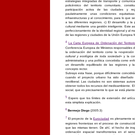
estrategias integradas de transporte y comunica
policéntrico del territorio comunitario, con
participación activa de las ciudades y r
paulatinamente unas condiciones equitati
infraestructuras y al conocimiento, para lo que 
a las diferentes regiones. c) El desarrollo y la
cultural mediante una gestión inteligente. Este a
perfeccionamiento de la identidad regional y al ma
de las regiones y ciudades de la Unión Europea fr
4
La Carta Europea de Ordenación del Territori
Conferencia Europea de Ministros responsables de
la ordenación del territorio como la
«expresión 
cultural y ecológica de toda sociedad»
y la con
administrativa y una política concebida como enfoq
un desarrollo equilibrado de las regiones y l
concepto rector.
Subrayo esta frase, porque difícilmente coincidirá
cuando el proyecto urbano ha sido diseñado
neoliberal. Las ciudades no son sistemas autore
obtener todos los recursos del medioambiente. E
social, que es precisamente lo que se está plant
5
Espero que los límites de extensión del artícu
esta simplista explicación.
6
Bermejo Diego
(2005:3)
7
El proyecto de la
Eurociudad
es plenamente sol
regiones fronterizas en el proceso de construcci
que las mismas tienen. De ahí, el hecho de inspi
ordenación espacial transfronteriza en el se