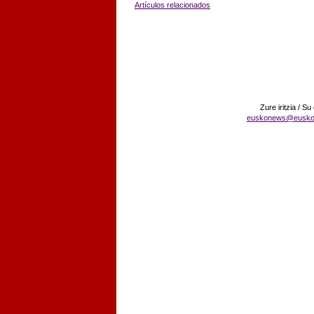
Artículos relacionados
Zure iritzia / Su
euskonews@eusko