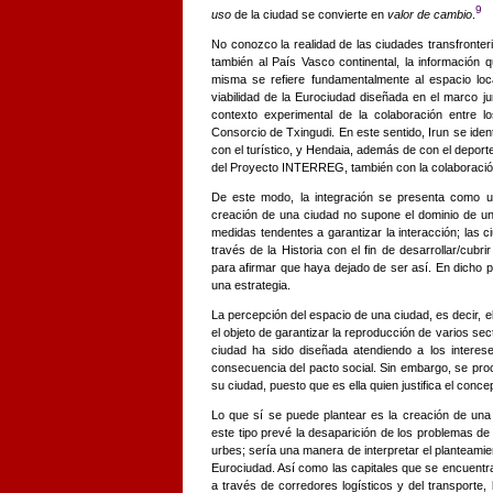
9
uso
de la ciudad se convierte en
valor de cambio
.
No conozco la realidad de las ciudades transfronte
también al País Vasco continental, la información 
misma se refiere fundamentalmente al espacio loc
viabilidad de la Eurociudad diseñada en el marco jur
contexto experimental de la colaboración entre l
Consorcio de Txingudi. En este sentido, Irun se ident
con el turístico, y Hendaia, además de con el deport
del Proyecto INTERREG, también con la colaboración
De este modo, la integración se presenta como u
creación de una ciudad no supone el dominio de un
medidas tendentes a garantizar la interacción; las c
través de la Historia con el fin de desarrollar/cubri
para afirmar que haya dejado de ser así. En dicho p
una estrategia.
La percepción del espacio de una ciudad, es decir, e
el objeto de garantizar la reproducción de varios sec
ciudad ha sido diseñada atendiendo a los interes
consecuencia del pacto social. Sin embargo, se proc
su ciudad, puesto que es ella quien justifica el conce
Lo que sí se puede plantear es la creación de un
este tipo prevé la desaparición de los problemas de
urbes; sería una manera de interpretar el planteamie
Eurociudad. Así como las capitales que se encuentra
a través de corredores logísticos y del transporte, 