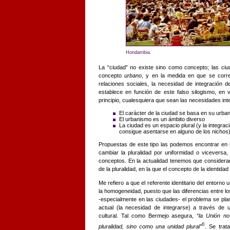
Hondarribia.
La “ciudad” no existe sino como concepto; las ciu
concepto
urbano
, y en la medida en que se corre
relaciones sociales, la necesidad de integración 
establece en función de este falso silogismo, en 
principio, cualesquiera que sean las necesidades int
El carácter de la ciudad se basa en su urba
El urbanismo es un ámbito diverso
La ciudad es un espacio plural (y la integra
consigue asentarse en alguno de los nichos
Propuestas de este tipo las podemos encontrar en 
cambiar la pluralidad por uniformidad o viceversa
conceptos. En la actualidad tenemos que considerar
de la pluralidad, en la que el concepto de la identidad
Me refiero a que el referente identitario del entorno
la homogeneidad, puesto que las diferencias entre lo
-especialmente en las ciudades- el problema se pla
actual (la necesidad de integrarse) a través de
cultural. Tal como Bermejo asegura,
“la Unión n
6
pluralidad, sino como una unidad plural”
. Se trat