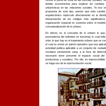
Desde el punto de vista de las ciencias sociales, s
ámbito economicista para explicar los cambio
urbanísticas en las relaciones sociales. Yo eso 
propuesta de este tipo, puesto que todo cambio 
arquitectónico repercute directamente en la distri
interpretación de los códigos más significati
organización espacial se sustenta sobre el modelo
conceptualización de
lo urbano
.
En efecto, es el concepto de
lo urbano
lo que, 
posmoderna del individuo en funcional, lo cual ind
urbe; lo que hay es el tratamiento
urbano
que se con
el cual no existe un patrón operativo que sea aplica
actividad política aplicable a un conjunto de ciuda
resultará ciertamente vana; a la hora de determ
necesario tener presente el espacio social del
productivas y sociales). Por ello, es imprescindible 
se haga uso de la
representación social.