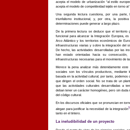
acepta el modelo de urbanización “al estilo europe
acepta el modelo de competitividad tejido en torno a
Una segunda lectura cuestiona, por una parte, l
triunfalismo institucional, y, por otra, la posit
determinaciones puede generar a largo plazo.
De la primera lectura se deduce que el territorio
funcional para alcanzar la Integración Europea, e
Arco Atlántico y los territorios económicos de Eur
infraestructuras viarias y sobre la integración del 
De hecho, las actividades desarrolladas por las in
han estado orientadas hacia su consecución, 
infraestructuras necesarias para el movimiento de la
Merece la pena analizar más detenidamente este as
sociales son los vínculos productivos, mediante l
basada en la actividad cultural; por tanto, podemos 
que dirigen el orden social. No se trata de un plan
que las actividades culturales desarrolladas a 
deban tener un carácter homogéneo, pero sin duda 
del código cultural.
En los discursos oficiales que se pronuncian en tor
alegan para justificar la necesidad de la integración
tanto en el tintero.
La ineludibilidad de un proyecto