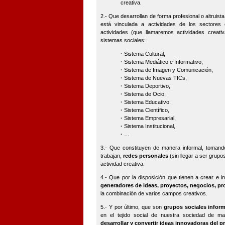
creativa.
2.- Que desarrollan de forma profesional o altruist
está vinculada a actividades de los sectores 
actividades (que llamaremos actividades creati
sistemas sociales:
·
Sistema Cultural,
·
Sistema Mediático e Informativo,
·
Sistema de Imagen y Comunicación,
·
Sistema de Nuevas TICs,
·
Sistema Deportivo,
·
Sistema de Ocio,
·
Sistema Educativo,
·
Sistema Científico,
·
Sistema Empresarial,
·
Sistema Institucional,
·
…
3.- Que constituyen de manera informal, tomand
trabajan,
redes personales
(sin llegar a ser grupos
actividad creativa.
4.- Que por la disposición que tienen a crear e 
generadores de ideas, proyectos, negocios, p
la combinación de varios campos creativos.
5.- Y por último, que son
grupos sociales infor
en el tejido social de nuestra sociedad de 
desarrollar y convertir ideas innovadoras del p