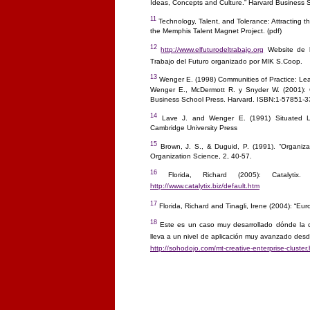
Ideas, Concepts and Culture.” Harvard Business 
11
Technology, Talent, and Tolerance: Attracting t
the Memphis Talent Magnet Project. (pdf)
12
http://www.elfuturodeltrabajo.org
Website de l
Trabajo del Futuro organizado por MIK S.Coop.
13
Wenger E. (1998) Communities of Practice: Lea
Wenger E., McDermott R. y Snyder W. (2001): C
Business School Press. Harvard. ISBN:1-57851-3
14
Lave J. and Wenger E. (1991) Situated Lear
Cambridge University Press
15
Brown, J. S., & Duguid, P. (1991). “Organizat
Organization Science, 2, 40-57.
16
Florida, Richard (2005): Catalytix. 
http://www.catalytix.biz/default.htm
17
Florida, Richard and Tinagli, Irene (2004): “Euro
18
Este es un caso muy desarrollado dónde la c
lleva a un nivel de aplicación muy avanzado desde
http://sohodojo.com/mt-creative-enterprise-cluster.