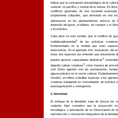
indicar que la concepción antropológica de la cultur
carácter no pacífico y neutral de la misma. Es decir
conflictos generales de una sociedad avanzada 
propiamente culturales, que derivarán en una luc
adentrarnos en los planteamientos teóricos de P
distinción
del gusto, el hábitus, los campos y el Sis
y Económico.
Cabe decir en este sentido, que el conflicto de gu
3
multidisciplinariedad
de las prácticas creativas
fundamentales en la medida que sean capace
destructivas. En el apartado tres, Innovación, del 
estos dos aspectos por entender que únicamente d
4
pueden generar capacidades dinámicas
sostenible
5
dejando rutinas creativas
como manera de proceder
civil. Estos agentes son las asociaciones, fund
alguna práctica en el sector cultural. El planteamie
Gestión, se refiere a facilitar espacios a los agente
creativas trabajando en comunidades de práctica o
autoorganización y emergencia.
2. Identidad:
El enfoque de la identidad, trata de buscar los ra
conjunto. Aquí considero que la proyección ext
tecnológica, o articulación de un
Observatorio de la
reproducción y renovación integradora de la identida