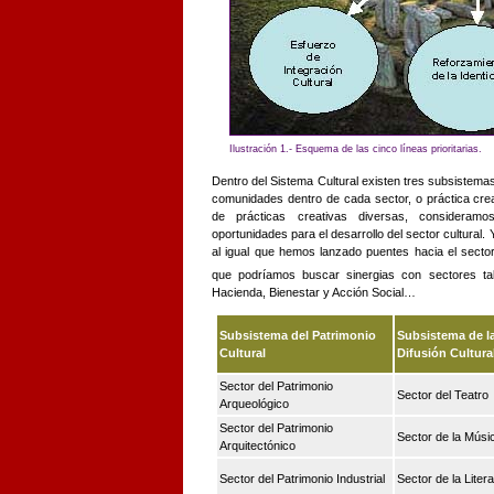
Ilustración 1.- Esquema de las cinco líneas prioritarias.
Dentro del Sistema Cultural existen tres subsistemas
comunidades dentro de cada sector, o práctica cre
de prácticas creativas diversas, consideram
oportunidades para
el desarrollo del sector cultural
al igual que hemos lanzado puentes hacia el secto
que podríamos buscar sinergias con sectores tal
Hacienda, Bienestar y Acción Social…
Subsistema del Patrimonio
Subsistema de la
Cultural
Difusión Cultura
Sector del Patrimonio
Sector del Teatro
Arqueológico
Sector del Patrimonio
Sector de la Músi
Arquitectónico
Sector del Patrimonio Industrial
Sector de la Litera