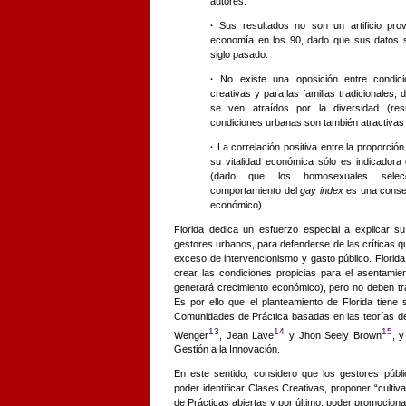
autores.
·
Sus resultados no son un artificio pr
economía en los 90, dado que sus datos s
siglo pasado.
·
No existe una oposición entre condici
creativas y para las familias tradicionales,
se ven atraídos por la diversidad (res
condiciones urbanas son también atractivas p
·
La correlación positiva entre la proporci
su vitalidad económica sólo es indicadora 
(dado que los homosexuales selecci
comportamiento del
gay index
es una consec
económico).
Florida dedica un esfuerzo especial a explicar s
gestores urbanos, para defenderse de las críticas
exceso de intervencionismo y gasto público. Florida
crear las condiciones propicias para el asentamie
generará crecimiento económico), pero no deben
tr
Es por ello que el planteamiento de Florida tiene 
Comunidades de Práctica basadas en las teorías de
13
14
15
Wenger
, Jean Lave
y Jhon Seely Brown
, 
Gestión a la Innovación.
En este sentido, considero que los gestores públi
poder identificar Clases Creativas, proponer “cult
de Prácticas abiertas y por último, poder promociona