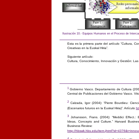
Ilustración 10.- Equipos Humanos en el Proceso de Interc
Esta es la primera parte del artículo “Cultura, C
Creativas en la Euskal Hiria”.
Siguiente artículo:
Cultura, Conocimiento, Innovación y Gestión: Las C
1
Gobierno Vasco. Departamento de Cultura (2004)
Central de Publicaciones del Gobierno Vasco. Vito
2
Calzada, Igor (2004): “Pierre Bourdieu: Cienc
(Escenarios futuros en la Euskal Hiria)”. Artículo
ht
3
Johansson, Frans. (2004): “Meddici Effect.: B
Ideas, Concepts and Culture.” Harvard Busine
Business Review:
http://hbswk.hbs.edu/item.jhtml?id=4376&t=innov
4