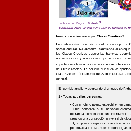
9
Ilustración 4.-
Proyecto Sortzaile.
Elaboración propia tomando como base los principios de Ri
Pero, ¿qué entendemos por
Clases Creativas
?
En sentido estricto en este artículo, el concepto de
sector cultural. No obstante, asumiendo el enfoque 
las Clases
Creativas supera las barreras sectori
aproximaciones y aplicaciones que se vienen desa
importancia a buscar la innovación en las intersecci
del
Efecto Medicci.
Es por ello, que si en los apartad
Clase Creativa únicamente del Sector Cultural, a c
general.
En sentido amplio, y adoptando el enfoque de Richa
1.- Todas
aquellas personas:
·
Con un cierto talento especial en un cam
·
Que confieren a su actividad creativ
tolerancia fomentando un intercambio e
creando una concepción universal de ciuda
·
Que poseen alguna/s competencia tec
potencialidad de las nuevas tecnologías