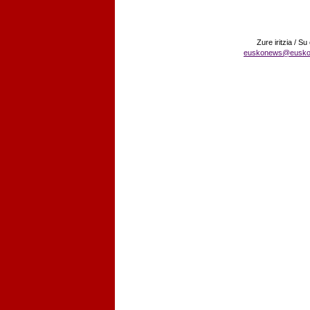
Zure iritzia / Su
euskonews@eusko