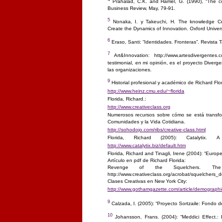
Prahalad, C.K. and Hamel, G. (1990), “The co
Business Review, May, 79-91.
5
Nonaka, I. y Takeuchi, H. The knowledge 
Create the Dynamics of Innovation. Oxford Univer
6
Eraso, Santi: “Identidades. Fronteras”. Revista 
7
Art&Innovation: http://www.artesdivergentes
testimonial, en mi opinión, es el proyecto Diverg
las organizaciones.
9
Historial profesional y académico de Richard Flor
http://www.heinz.cmu.edu/~florida
Florida, Richard.:
http://www.creativeclass.org
Numerosos recursos sobre cómo se está transfor
Comunidades y la Vida Cotidiana.
http://sohodojo.com/ribs/creative-class.html
Florida, Richard (2005): Catalytix. A
http://www.catalytix.biz/default.htm
Florida, Richard and Tinagli, Irene (2004): “Europe
Artículo en pdf de Richard Florida:
Revenge of the Squelchers. The
http://www.creativeclass.org/acrobat/squelchers
Clases Creativas en New York City:
http://www.gothamgazette.com/article/demograph
9
Calzada, I. (2005): “Proyecto Sortzaile: Fondo 
10
Johansson, Frans. (2004): “Meddici Effect.: B