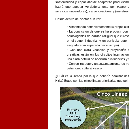
sostenibilidad y capacidad de adaptarse producien
habrá que apostar verdaderamente por
poseer 
servicios innovadores),
ser innovadores
y (me atrev
Desde dentro del sector cultural:
·
Alimentando conscientemente la propia cul
·
La convicción de que se ha producir con 
homologables de calidad (al igual que el re
en el sector industrial, y en particular aut
asignatura ya superada hace tiempo).
·
Con una clara vocación y proyección e
creativas estén en los circuitos internaci
una clara actitud de apertura a influencias y
·
Con un respeto y un apalancamiento de mar
patrimonio cultural vasco.
¿Cuál es la senda por la que debería caminar desd
Hiria? Estos son las cinco líneas prioritarias que se h