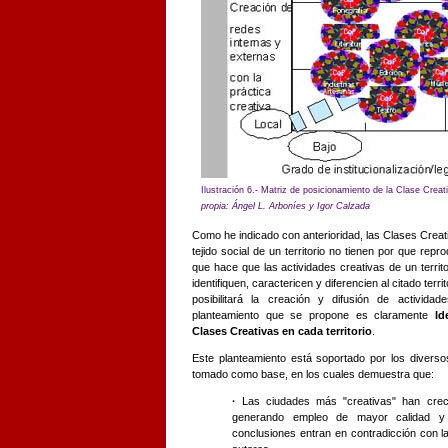
Ilustración 6.- Matriz de posicionamiento de la Clase Cre
propia: Ángel L. Arboníes y Igor Calzada
Como he indicado con anterioridad, las Clases Crea
tejido social de un territorio no tienen por que repr
que hace que las actividades creativas de un terri
identifiquen, caractericen y diferencien al citado territ
posibilitará la creación y difusión de actividad
planteamiento que se propone es claramente
Id
Clases Creativas en cada territorio
.
Este planteamiento está soportado por los divers
tomado como base, en los cuales demuestra que:
·
Las ciudades más "creativas" han crec
generando empleo de mayor calidad y 
conclusiones entran en contradicción con l