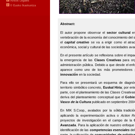
Abstract:
El autor propone observar el
sector cultural
en
vertebración de la economía del conocimiento del s
el
capital creativo
se va a erigir como el atract
económica, social y cultural de las sociedades av
En el presente artículo se reflexiona sobre el imp
la emergencia de las
Clases Creativas
para org
administración pública. Debido a que desde el en
aparece como uno de los más prometedores p
innovación
en la sociedad.
Para ello se presentará un esquema de diagnóst
territorio simbólico concreto,
Euskal Hiria
; por en
parte, con el planteamiento de las
Clases Creativa
deriva del planteamiento conceptual que el
Gobie
Vasco de la Cultura
publicado en septiembre 2004
En MIK S.Coop., avalados por la sólida tradici
aplicando la experimentación activa o
Action R
proyectos de investigación en el campo de la
Avanzada
. Para la aplicación de nuestro enfoque 
identificación de las
competencias esenciales
del
parte, la cultivación de
comunidades de práctica