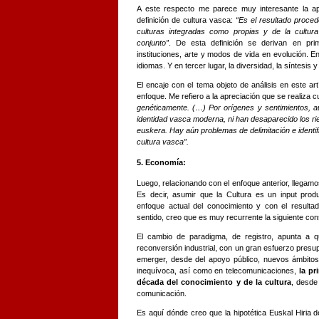
A este respecto me parece muy interesante la apr
definición de cultura vasca:
“Es el resultado procede
culturas integradas como propias y de la cultur
conjunto”
. De esta definición se derivan en prime
instituciones, arte y modos de vida en evolución. E
idiomas. Y en tercer lugar, la diversidad, la síntesis y
El encaje con el tema objeto de análisis en este art
enfoque. Me refiero a la apreciación que se realiza 
genéticamente. (…) Por orígenes y sentimientos, 
identidad vasca moderna, ni han desaparecido los rie
euskera. Hay aún problemas de delimitación e identifi
cultura vasca”.
5. Economía:
Luego, relacionando con el enfoque anterior, llegamos 
Es decir, asumir que la Cultura es un input prod
enfoque actual del conocimiento y con el resulta
sentido, creo que es muy recurrente la siguiente con
El cambio de paradigma, de registro, apunta a q
reconversión industrial, con un gran esfuerzo presup
emerger, desde del apoyo público, nuevos ámbitos
inequívoca, así como en telecomunicaciones,
la pr
década del conocimiento y de la cultura
, desde
comunicación.
Es aquí dónde creo que la hipotética Euskal Hiria de