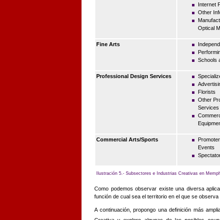
Internet 
Other In
Manufact
Optical 
Fine Arts
Independe
Performi
Schools a
Professional Design Services
Speciali
Advertis
Florists
Other Pro
Services
Commerci
Equipmen
Commercial Arts/Sports
Promoter
Events
Spectato
Ilustración 5.- Subsectores e Industrias Creativas en Memph
Como podemos observar existe una diversa aplica
función de cual sea el territorio en el que se observa
A continuación, propongo una definición más ampl
Creativa y exploro algunas de las posibles ocup