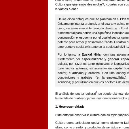
Cultura que queremos desarrollar?, ¿cuáles son sus
le vamos a dar?
De los cinco enfoques que se plantean en el Plan V
únicamente intenta profundizar el cuarto y quinto e
decir, me situaré en el territorio simbólico y cultural
fundamental para definir una hipotética identidad c
continuación el esquema por el cual el sector cultu
potente para atraer y desarrollar Capital Creativo en
emergente y social existente en la sociedad civil: 
Por lo tanto, la
Euskal Hiria
, con sus potencia
fuertemente por
especializarse y generar cap
cultura, por razones tanto culturales e identitari
Este sector además, es intensivo en capital hum
sector, cualificado y creativo. Con una consigu
ocupaciones y trabajos, (en la empleabilidad)
servicios) y por
último en nuevos sectores de activi
1
El análisis del sector cultural
se puede plantear de
la medida de cuál escojamos nos condicionarán los 
1. Heterogeneidad:
Este enfoque observa la cultura con su triple funcion
Cultura como articulador social, como elemento fac
último como creador y productor de sentidos en una