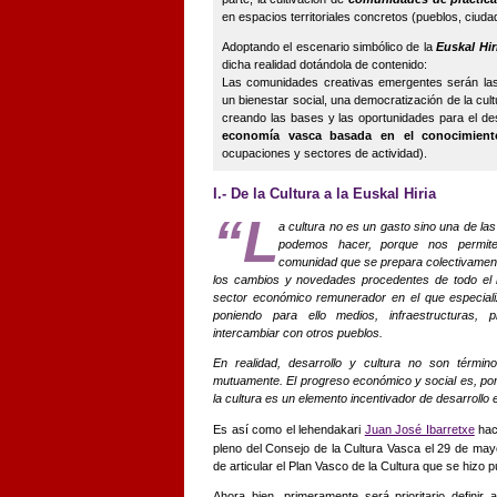
en espacios territoriales concretos (pueblos, ciu
Adoptando el escenario simbólico de la
Euskal Hir
dicha realidad dotándola de contenido:
Las comunidades creativas emergentes serán la
un bienestar social, una democratización de la cult
creando las bases y las oportunidades para el des
economía vasca basada en el conocimient
ocupaciones y sectores de actividad).
I.- De la Cultura a la Euskal Hiria
“L
a cultura no es un gasto sino una de la
podemos hacer, porque nos permit
comunidad que se prepara colectivament
los cambios y novedades procedentes de todo el
sector económico remunerador en el que especiali
poniendo para ello medios, infraestructuras, p
intercambiar con otros pueblos.
En realidad, desarrollo y cultura no son términ
mutuamente. El progreso económico y social es, por 
la cultura es un elemento incentivador de desarrollo
Es así como el lehendakari
Juan José Ibarretxe
hací
pleno del Consejo de la Cultura Vasca el 29 de may
de articular el Plan Vasco de la Cultura que se hizo 
Ahora bien, primeramente será prioritario defini