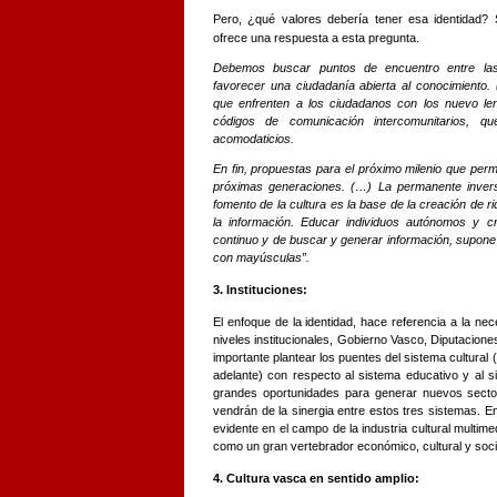
Pero, ¿qué valores debería tener esa identidad? 
ofrece una respuesta a esta pregunta.
Debemos buscar puntos de encuentro entre las
favorecer una ciudadanía abierta al conocimiento.
que enfrenten a los ciudadanos con los nuevo len
códigos de comunicación intercomunitarios, q
acomodaticios.
En fin, propuestas para el próximo milenio que permit
próximas generaciones. (…) La permanente inversi
fomento de la cultura es la base de la creación de r
la información. Educar individuos autónomos y c
continuo y de buscar y generar información, supone
con mayúsculas”.
3. Instituciones:
El enfoque de la identidad, hace referencia a la nec
niveles institucionales, Gobierno Vasco, Diputacione
importante plantear los puentes del sistema cultur
adelante) con respecto al sistema educativo y al s
grandes oportunidades para generar nuevos secto
vendrán de la sinergia entre estos tres sistemas. E
evidente en el campo de la industria cultural multime
como un gran vertebrador económico, cultural y soci
4. Cultura vasca en sentido amplio: