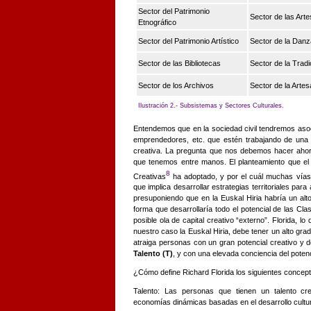
Sector del Patrimonio
Sector de las Arte
Etnográfico
Sector del Patrimonio Artístico
Sector de la Danz
Sector de las Bibliotecas
Sector de la Tradi
Sector de los Archivos
Sector de la Artes
Ilustración 2.- Subsistemas y Sectores Culturales.
Entendemos que en la sociedad civil tendremos asoc
emprendedores, etc. que estén trabajando de una
creativa. La pregunta que nos debemos hacer ahor
que tenemos entre manos. El planteamiento que el 
8
Creativas
ha adoptado, y por el cuál muchas vías 
que implica desarrollar estrategias territoriales para
presuponiendo que en la Euskal Hiria habría un alt
forma que desarrollaría todo el potencial de las Cl
posible ola de capital creativo “externo”. Florida, lo
nuestro caso la Euskal Hiria, debe tener un alto gra
atraiga personas con un gran potencial creativo y 
Talento (T)
, y con una elevada conciencia del poten
¿Cómo define Richard Florida los siguientes concep
Talento: Las personas que tienen un talento cre
economías dinámicas basadas en el desarrollo cultur