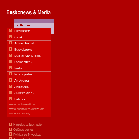
Elkarrizketa
Gaiak
Atzoko Irudiak
Euskobooks
Euskal Kantutegia
Efemerideak
Irratia
Kosmopolita
Art-Aretoa
Artisautza
Aurreko aleak
Loturak:
www.euskomedia.org
www.eusko-ikaskuntza.org
www.asmoz.org
Harpidetza/Suscripción
Quiénes somos
Política de Privacidad