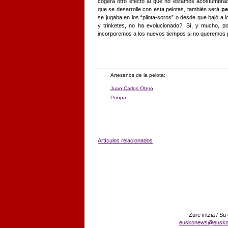
cogerá otro efecto al que no estamos acostumbrad
que se desarrolle con esta pelotas, también será
pe
se jugaba en los “pilota-soros” o desde que bajó a l
y trinketes, no ha evolucionado?, Sí, y mucho, 
incorporemos a los nuevos tiempos si no queremos per
Artesanos de la pelota:
Juan Carlos Otero
Punpa
Artículos relacionados
Zure iritzia / Su
euskonews@eusko