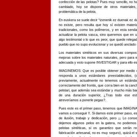
confección de las pelotas? Pues muy sencillo, no h
cambiado, hoy se dispone de otros materiales
problemática de la pelota.
En euskera se suele decir “izenenik ez duenak ez da 
no existe, pero resulta que hoy sí existen materi
tradicionales, como los polímeros, y en esta sen
actualizar la pelota vasca, sino queremos que en 
algo testimonial o lo que es peor, que quede rele
pueblo que no supo evolucionar y se quedó anclado en
Los materiales sintéticos en sus diversas compos
mejoras sobre los materiales naturales, pero para 
adecuada y esto supone INVESTIGAR y para ello e
IMAGINEMOS: Que es posible obtener por medio de 
responda a unos estándares preestablecidos, (q
previamente, actualmente no tenemos un estándar
correctamente del frontis, que corra bien en la ca
pelotari, que además sea estándar y mucho más bara
de una duración superior, ¿Tras todo ese est
atreveríamos a ponerle pegas?.
Pues este es el primer paso, tenemos que IMAGINA
vamos a conseguir !!. Si damos este primer paso, e
de ilusión, trabajo y dedicación, pero ¡¡ Lo con
dejemos algunos pelos en la gatera, no podemos 
pelotas sintéticas, si os garantizo que serán 
fabricación artesanal, no es muy seguro), quizá el 