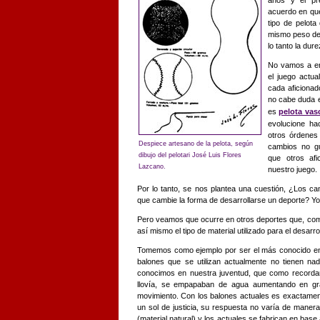
años y el pr
acuerdo en que
tipo de pelota
mismo peso de 
lo tanto la dur
No vamos a ent
el juego actu
cada aficionad
no cabe duda e
es
pelota vas
evolucione ha
otros órdenes
Despiece artesano de la pelota, según
cambios no gu
dibujo del pelotari José Luis Flores
que otros afi
Lazcano.
nuestro juego.
Por lo tanto, se nos plantea una cuestión, ¿Los cam
que cambie la forma de desarrollarse un deporte? Yo
Pero veamos que ocurre en otros deportes que, com
así mismo el tipo de material utilizado para el desarr
Tomemos como ejemplo por ser el más conocido entr
balones que se utilizan actualmente no tienen n
conocimos en nuestra juventud, que como recordaré
llovía, se empapaban de agua aumentando en gra
movimiento. Con los balones actuales es exactament
un sol de justicia, su respuesta no varía de manera 
(material natural) y los actuales se fabrican en base