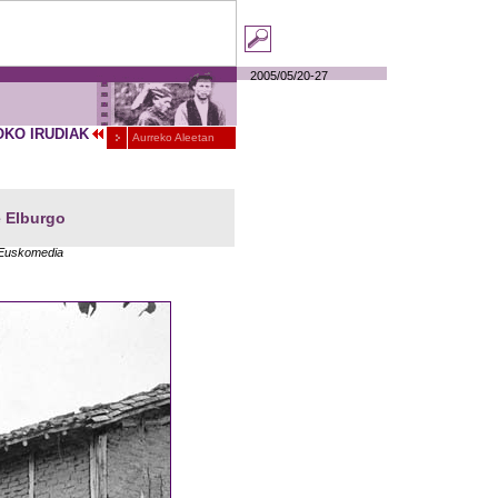
2005/05/20-27
OKO IRUDIAK
Aurreko Aleetan
e Elburgo
 Euskomedia