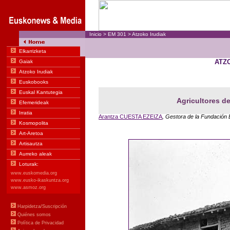
Inicio
>
EM
301
>
Atzoko Irudiak
ATZ
Agricultores d
Arantza CUESTA EZEIZA
, Gestora de la Fundación