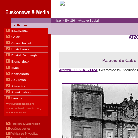
Inicio
>
EM
296
>
Atzoko Irudiak
ATZ
Palacio de Cabo 
Arantza CUESTA EZEIZA
, Gestora de la Fundación