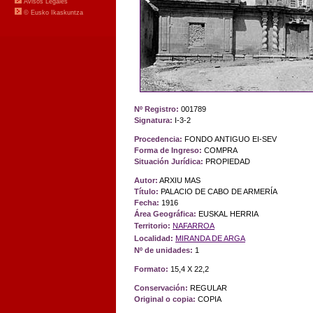
Nº Registro:
001789
Signatura:
I-3-2
Procedencia:
FONDO ANTIGUO EI-SEV
Forma de Ingreso:
COMPRA
Situación Jurídica:
PROPIEDAD
Autor:
ARXIU MAS
Título:
PALACIO DE CABO DE ARMERÍA
Fecha:
1916
Área Geográfica:
EUSKAL HERRIA
Territorio:
NAFARROA
Localidad:
MIRANDA DE ARGA
Nº de unidades:
1
Formato:
15,4 X 22,2
Conservación:
REGULAR
Original o copia:
COPIA