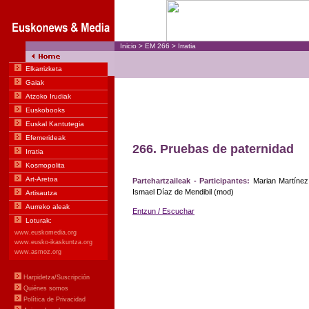
Inicio
>
EM
266
>
Irratia
266
.
Pruebas de paternidad
Partehartzaileak - Participantes:
Marian Martínez
Ismael Díaz de Mendibil (mod)
Entzun / Escuchar