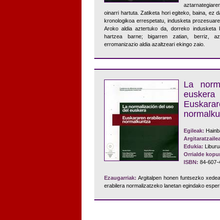
aztarnategiare
oinarri hartuta. Zatiketa hori egiteko, baina, e
kronologikoa errespetatu, indusketa prozesuaren
Aroko aldia aztertuko da, dorreko indusketa 
hartzea barne; bigarren zatian, berriz, azt
erromanizazio aldia azaltzeari ekingo zaio.
La norm
euskera
Euskar
normalku
Egileak:
Hainb
Argitaratzaile
Edukia:
Libur
Orrialde kopu
ISBN:
84-607-
Ezaugarriak:
Argitalpen honen funtsezko xedea
erabilera normalizatzeko lanetan egindako esper