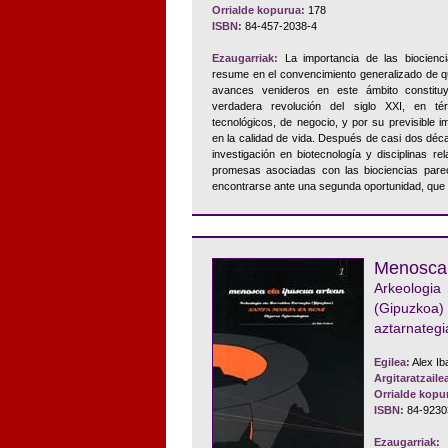
Orrialde kopurua:
178
ISBN:
84-457-2038-4
Ezaugarriak:
La importancia de las biocienc
resume en el convencimiento generalizado de q
avances venideros en este ámbito constitu
verdadera revolución del siglo XXI, en té
tecnológicos, de negocio, y por su previsible i
en la calidad de vida. Después de casi dos déc
investigación en biotecnología y disciplinas r
promesas asociadas con las biociencias parec
encontrarse ante una segunda oportunidad, que
Menosca 
Arkeologi
(Gipuzkoa)
aztarnategi
Egilea:
Alex Ib
Argitaratzaile
Orrialde kopu
ISBN:
84-9230
Ezaugarriak:
L