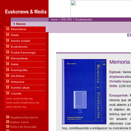
Inicio
>
EM
266
>
Euskobooks
E
Memoria y
Egileak:
Vario
Argitaratzaile
Orrialde kopu
ISSN:
1139-01
Ezaugarriak:
M
historia que d
está abierto a 
el objetivo d
teórica, que si
Un anuario q
diferentes cu
hoy, contribuyendo a enriquecer su conciencia hi