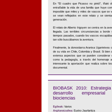
En "El cuadro que Picasso no pintó", Iñaki
entrañable la vida de una familia que huye co
imposible que miles y miles de vascos que se 
se vean reflejados en este relato y se sienta
generación.
El relato de Alberto Irigoyen se centra en la av
llegada. Las terribles circunstancias a borde
tiempos pasados, cuando los vascos escapábamos
tan sólo buscábamos la aventura.
Finalmente, la donostiarra Arantxa Ugartetxea 
de su vida en Chile, Colombia y Brasil. Si bien 
extensa aspectos que se pueden considerar de
como la pedagogía, a través del homenaje a
interesante la aportación que realiza sobre l
documental.
BIOBASK 2010: Estrategia
desarrollo empresarial
biociencias
Egileak:
Varios
Argitaratzailea:
Eusko Jaurlaritza