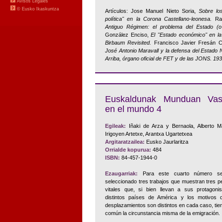
Artículos: Jose Manuel Nieto Soria,
Sobre lo
política" en la Corona Castellano-leonesa.
Raf
Antiguo Régimen: el problema del Estado (
González Enciso,
El "Estado económico" en la 
Birbaum Revisited.
Francisco Javier Fresán 
José Antonio Maravall y la defensa del Estado N
Arriba, órgano oficial de FET y de las JONS. 19
Euskaldunak Munduan Vas
en el mundo 4
Egileak:
Iñaki de Arza y Bernaola, Alberto M
Irigoyen Artetxe, Arantxa Ugartetxea
Argitaratzailea:
Eusko Jaurlaritza
Orrialde kopurua:
484
ISBN:
84-457-1944-0
Ezaugarriak:
Para este cuarto número s
seleccionado tres trabajos que muestran tres pe
vitales que, si bien llevan a sus protagoni
distintos países de América y los motivos 
desplazamientos son distintos en cada caso, tie
común la circunstancia misma de la emigración.