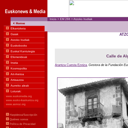
Inicio
>
EM
266
>
Atzoko Irudiak
ATZ
Calle de Al
Arantza Cuesta Ezeiza
, Gestora de la Fundación E