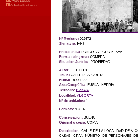
Nº Registro:
002672
Signatura:
I-4-3
Procedencia:
FONDO ANTIGUO EI-SEV
Forma de Ingreso:
COMPRA
Situación Jurídica:
PROPIEDAD
Autor:
FOTO LUX
Título:
CALLE DE ALGORTA
Fecha:
1900-1922
Área Geográfica:
EUSKAL HERRIA
Territorio:
BIZKAIA
Localidad:
ALGORTA
Nº de unidades:
1
Formato:
9 X 14
Conservación:
BUENO
Original o copia:
COPIA
Descripción:
CALLE DE LA LOCALIDAD DE ALG
CASAS, GRAN NÚMERO DE PERSONAJES DE