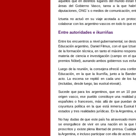
aquellos que en distintos lugares del mundo están 
áreas del Gobierno Vasco, tarea a la que habr
diputaciones, ONG´s o medios de comunicación, entr
Iztueta no actuó en su viaje acotada a un protoc
colaborar con los argentino-vascos en todo lo que e
Entre autoridades e ikurriñas
Entre los encuentros a nivel gubernamental, se desta
Educación argentino, Daniel Filmus, con el que Izt
de la formación técnica, en tanto el máximo respons
materia de ciencia e investigación (campo en el q
premios Nóbel), aunando ambos gobiernos sus esfu
Luego de la reunión, la consejera ofreció una confere
Educación, en la que la Ikurriña, junto a la Bande
acto. La escena se repitió en cada uno de los l
(incluidas, desde luego, las euskal etxeak).
Sucede que para los argentinos, que en un 10 por 
origen vasco, ese pueblo constituye una realidad 
españoles o franceses, más allá de que puedan des
coyuntura política en la que está inmersa Euskal 
estados y tres realidades jurídicas. En la Argentina,
No hay dudas de que este país ha atravesado momen
se enorgullece de vivir en una nación en la que h
proscritos y existe plena libertad de prensa. Cualqu
la Argentina, e incluso participar con ella de actos ofi