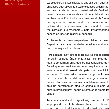
La consejera institucionalizó la entrega de maquin
entidades educativas de cuatro ciudades argentinas,
los centros de formación profesional de Euskadi
pasado año en ocasión de su primera visita al país
también anunció el inminente comienzo de la forma
para que sean a su vez nodos de formación para 
multiplicador que contribuya a la salida de la cri
recuperación que evidencia el país. Parafraseando
pescar, en lugar de regalar el pescado.
A diferencia de otras respetables visitas, la del
Argentina para hacer caridad o beneficencia, sino a 
con todo lo que ello conlleva.
Pero además, hay otro aspecto que no puede dejarse
no están dirigidos únicamente a los miembros de l
toda la comunidad en la que los descendientes de
De allí que los destinatarios de la maquinaria y ca
vascos o euskal etxeak del país, sino municipio
formación. Y esto enaltece aún más el gesto. Euska
de Educación, ha tendido una mano generosa a s
cambio. Tan solo comprensión y solidaridad ante el 
ante los permanentes ataques contra el pueblo 
nuestro propio futuro”, según lo remarcó la propia I
el país.
Tanto ante mandatarios argentinos, como ante la di
la propuesta del Lehendakari Juan José Ibarret
estatutario. Habló del ahogo del Estatuto de Gernik