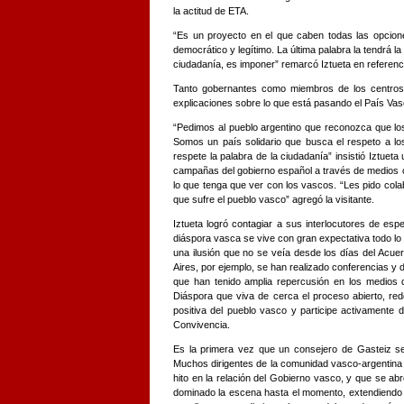
la actitud de ETA.
“Es un proyecto en el que caben todas las opcione
democrático y legítimo. La última palabra la tendrá l
ciudadanía, es imponer” remarcó Iztueta en referenci
Tanto gobernantes como miembros de los centros
explicaciones sobre lo que está pasando el País Vas
“Pedimos al pueblo argentino que reconozca que los
Somos un país solidario que busca el respeto a l
respete la palabra de la ciudadanía” insistió Iztueta
campañas del gobierno español a través de medios c
lo que tenga que ver con los vascos. “Les pido cola
que sufre el pueblo vasco” agregó la visitante.
Iztueta logró contagiar a sus interlocutores de esp
diáspora vasca se vive con gran expectativa todo lo r
una ilusión que no se veía desde los días del Acu
Aires, por ejemplo, se han realizado conferencias y 
que han tenido amplia repercusión en los medios d
Diáspora que viva de cerca el proceso abierto, re
positiva del pueblo vasco y participe activamente 
Convivencia.
Es la primera vez que un consejero de Gasteiz se
Muchos dirigentes de la comunidad vasco-argentina
hito en la relación del Gobierno vasco, y que se 
dominado la escena hasta el momento, extendiendo 