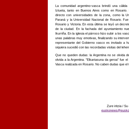
La comunidad argentino-vasca brindó una cálida
Iztueta, tanto en Buenos Aires como en Rosario. 
directo con universidades de la zona, como la U
Paraná y la Universidad Nacional de Rosario. Fue 
Rosario y Victoria. En esta última se leyó un decreto
de la ciudad. En la fachada del ayuntamiento nu
Ikurriña. En la iglesia el párroco hizo subir a los vas
unas palabras muy emotivas, finalizando su interve
representante del Gobierno vasco es invitado a ha
siquiera sucedió con las recordadas visitas del lehe
Que no queden dudas: la Argentina no se olvida d
olvida a la Argentina. "Elkartasuna da geroa" fue e
Vasca realizada en Rosario. No caben dudas que el tr
Zure iritzia / Su
euskonews@eusko