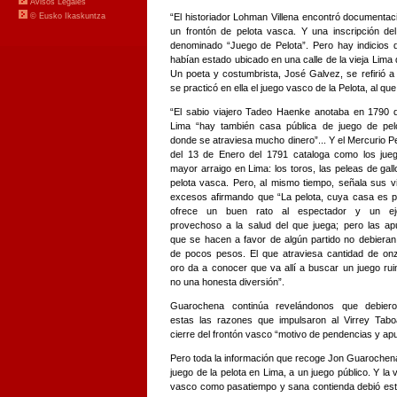
“El historiador Lohman Villena encontró documenta
un frontón de pelota vasca. Y una inscripción de
denominado “Juego de Pelota”. Pero hay indicios d
habían estado ubicado en una calle de la vieja Lima 
Un poeta y costumbrista, José Galvez, se refirió a
se practicó en ella el juego vasco de la Pelota, al qu
“El sabio viajero Tadeo Haenke anotaba en 1790 
Lima “hay también casa pública de juego de pel
donde se atraviesa mucho dinero”... Y el Mercurio 
del 13 de Enero del 1791 cataloga como los jue
mayor arraigo en Lima: los toros, las peleas de gall
pelota vasca. Pero, al mismo tiempo, señala sus v
excesos afirmando que “La pelota, cuya casa es pú
ofrece un buen rato al espectador y un eje
provechoso a la salud del que juega; pero las ap
que se hacen a favor de algún partido no debieran
de pocos pesos. El que atraviesa cantidad de on
oro da a conocer que va allí a buscar un juego ru
no una honesta diversión”.
Guarochena continúa revelándonos que debier
estas las razones que impulsaron al Virrey Tabo
cierre del frontón vasco “motivo de pendencias y ap
Pero toda la información que recoge Jon Guarochena 
juego de la pelota en Lima, a un juego público. Y la
vasco como pasatiempo y sana contienda debió esta