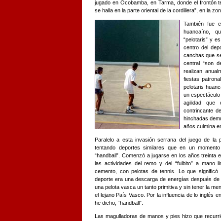
jugado en Ocobamba, en Tarma, donde el frontón t
se halla en la parte oriental de la cordillera”, en la z
También fue e
huancaíno, q
“pelotaris” y e
centro del dep
canchas que se 
central “son d
realizan anual
fiestas patrona
pelotaris huan
un espectáculo 
agilidad que 
contrincante d
hinchadas demu
años culmina e
Paralelo a esta invasión serrana del juego de la 
tentando deportes similares que en un moment
“handball”. Comenzó a jugarse en los años treinta 
las actividades del remo y del “fulbito” a mano 
cemento, con pelotas de tennis. Lo que signific
deporte era una descarga de energías después de l
una pelota vasca un tanto primitiva y sin tener la me
el lejano País Vasco. Por la influencia de lo inglés 
he dicho, “handball”.
Las magulladoras de manos y pies hizo que recurr