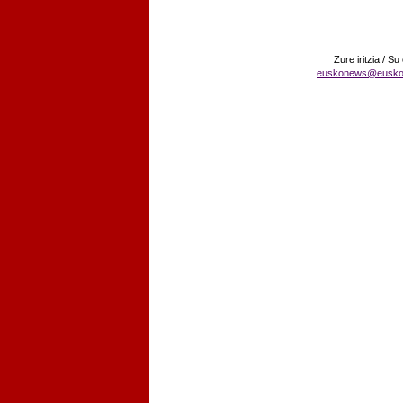
Zure iritzia / Su
euskonews@eusko