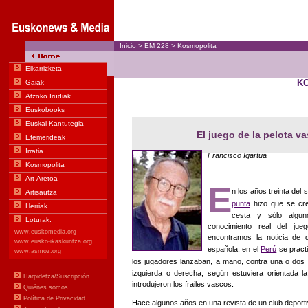
Inicio
>
EM
228
>
Kosmopolita
K
El juego de la pelota va
Francisco Igartua
E
n los años treinta del
punta
hizo que se cre
cesta y sólo algun
conocimiento real del ju
encontramos la noticia de
española, en el
Perú
se pract
los jugadores lanzaban, a mano, contra una o dos 
izquierda o derecha, según estuviera orientada la
introdujeron los frailes vascos.
Hace algunos años en una revista de un club deporti