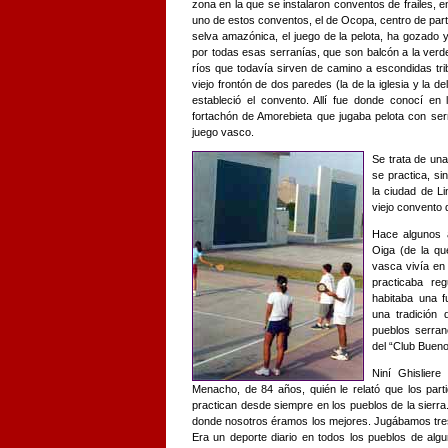
zona en la que se instalaron conventos de frailes, 
uno de estos conventos, el de Ocopa, centro de parti
selva amazónica, el juego de la pelota, ha gozado
por todas esas serranías, que son balcón a la verde 
ríos que todavía sirven de camino a escondidas tr
viejo frontón de dos paredes (la de la iglesia y la de
estableció el convento. Allí fue donde conocí en
fortachón de Amorebieta que jugaba pelota con ser
juego vasco.
Se trata de una
se practica, s
la ciudad de L
viejo convento
Hace algunos añ
Oiga (de la qu
vasca vivía en
practicaba re
habitaba una f
una tradición 
pueblos serran
del “Club Bueno
Niní Ghisliere
Menacho, de 84 años, quién le relató que los parti
practican desde siempre en los pueblos de la sierr
donde nosotros éramos los mejores. Jugábamos tres
Era un deporte diario en todos los pueblos de algu