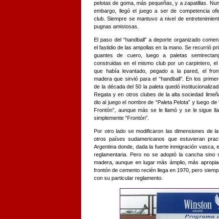
pelotas de goma, más pequeñas, y a zapatillas. Nun
embargo, llegó el juego a ser de competencia ofic
club. Siempre se mantuvo a nivel de entretenimien
pugnas amistosas.
El paso del “handball” a deporte organizado come
el fastidio de las ampollas en la mano. Se recurrió pr
guantes de cuero, luego a paletas semirectang
construidas en el mismo club por un carpintero, e
que había levantado, pegado a la pared, el fro
madera que sirvió para el “handball”. En los prime
de la década del 50 la paleta quedó institucionalizad
Regata y en otros clubes de la alta sociedad limeñ
dio al juego el nombre de “Paleta Pelota” y luego de 
Frontón”, aunque más se le llamó y se le sigue l
simplemente “Frontón”.
Por otro lado se modificaron las dimensiones de l
otros países sudamericanos que estuvieran pract
Argentina donde, dada la fuerte inmigración vasca, ex
reglamentaria. Pero no se adoptó la cancha sino s
madera, aunque en lugar más ámplio, más apropiado
frontón de cemento recién llega en 1970, pero siem
con su particular reglamento.