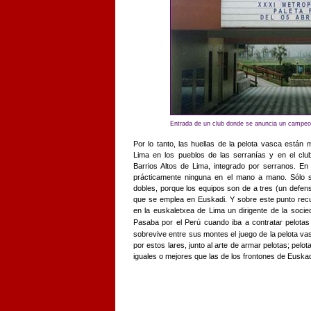
Entrada de un club donde se anuncia un campeo
Por lo tanto, las huellas de la pelota vasca están
Lima en los pueblos de las serranías y en el club
Barrios Altos de Lima, integrado por serranos. E
prácticamente ninguna en el mano a mano. Sólo se
dobles, porque los equipos son de a tres (un defensa
que se emplea en Euskadi. Y sobre este punto re
en la euskaletxea de Lima un dirigente de la soci
Pasaba por el Perú cuando iba a contratar pelota
sobrevive entre sus montes el juego de la pelota vas
por estos lares, junto al arte de armar pelotas; pelo
iguales o mejores que las de los frontones de Euskad