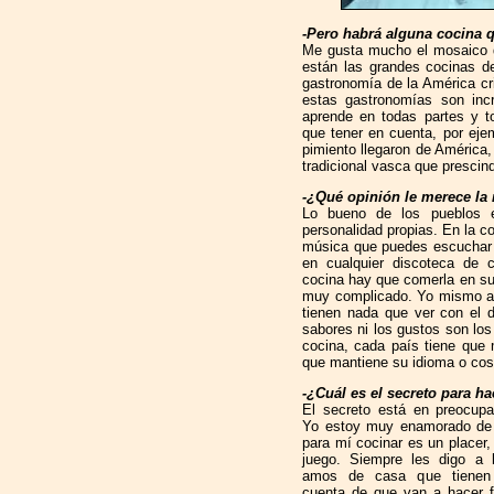
-Pero habrá alguna cocina q
Me gusta mucho el mosaico d
están las grandes cocinas d
gastronomía de la América cri
estas gastronomías son inc
aprende en todas partes y t
que tener en cuenta, por ejem
pimiento llegaron de América,
tradicional vasca que prescin
-¿Qué opinión le merece la
Lo bueno de los pueblos 
personalidad propias. En la co
música que puedes escuchar
en cualquier discoteca de 
cocina hay que comerla en su s
muy complicado. Yo mismo as
tienen nada que ver con el d
sabores ni los gustos son los
cocina, cada país tiene que m
que mantiene su idioma o co
-¿Cuál es el secreto para ha
El secreto está en preocupa
Yo estoy muy enamorado de 
para mí cocinar es un placer
juego. Siempre les digo a
amos de casa que tienen
cuenta de que van a hacer f