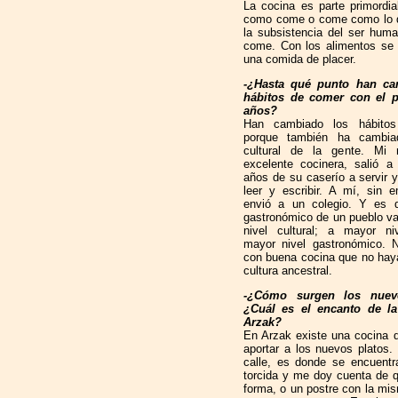
La cocina es parte primordia
como come o come como lo q
la subsistencia del ser huma
come. Con los alimentos se
una comida de placer.
-¿Hasta qué punto han ca
hábitos de comer con el 
años?
Han cambiado los hábito
porque también ha cambia
cultural de la gente. Mi
excelente cocinera, salió a
años de su caserío a servir y
leer y escribir. A mí, sin 
envió a un colegio. Y es q
gastronómico de un pueblo va
nivel cultural; a mayor niv
mayor nivel gastronómico. 
con buena cocina que no hay
cultura ancestral.
-¿Cómo surgen los nuev
¿Cuál es el encanto de l
Arzak?
En Arzak existe una cocina 
aportar a los nuevos platos. 
calle, es donde se encuentra
torcida y me doy cuenta de 
forma, o un postre con la mis