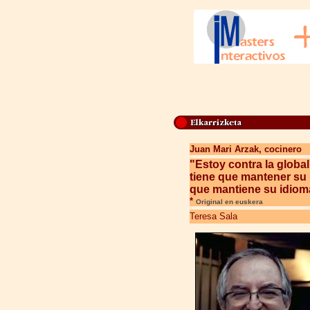
Juan Mari Arzak, cocinero
"
Estoy contra la global
tiene que mantener su i
que mantiene su idiom
*
Original en euskera
Teresa Sala