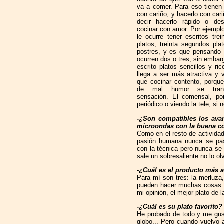
va a comer. Para eso tienen
con cariño, y hacerlo con car
decir hacerlo rápido o des
cocinar con amor. Por ejemplo
le ocurre tener escritos trei
platos, treinta segundos plat
postres, y es que pensando 
ocurren dos o tres, sin embar
escrito platos sencillos y ri
llega a ser más atractiva y 
que cocinar contento, porqu
de mal humor se tran
sensación. El comensal, po
periódico o viendo la tele, si 
-¿Son compatibles los avan
microondas con la buena c
Como en el resto de actividad
pasión humana nunca se pasa
con la técnica pero nunca se 
sale un sobresaliente no lo ol
-¿Cuál es el producto más 
Para mí son tres: la merluza,
pueden hacer muchas cosas c
mi opinión, el mejor plato de 
-¿Cuál es su plato favorito?
He probado de todo y me gust
globo... Pero cuando vuelvo