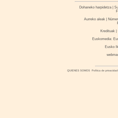
Dohaneko harpidetza | Sus
F
Aurreko aleak | Númer
Kredituak | 
Euskomedia: Eusk
Eusko I
webma
QUIENES SOMOS
Política de privacidad