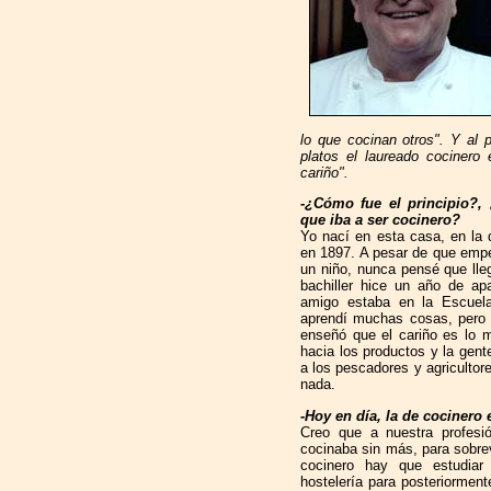
lo que cocinan otros". Y al 
platos el laureado cocinero
cariño".
-¿Cómo fue el principio?
que iba a ser cocinero?
Yo nací en esta casa, en la 
en 1897. A pesar de que empe
un niño, nunca pensé que lleg
bachiller hice un año de ap
amigo estaba en la Escuela
aprendí muchas cosas, pero 
enseñó que el cariño es lo m
hacia los productos y la gen
a los pescadores y agricultor
nada.
-Hoy en día, la de cociner
Creo que a nuestra profes
cocinaba sin más, para sobrev
cocinero hay que estudiar
hostelería para posteriorment