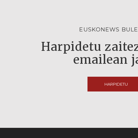
EUSKONEWS BULE
Harpidetu zaitez
emailean j
HARPIDETU