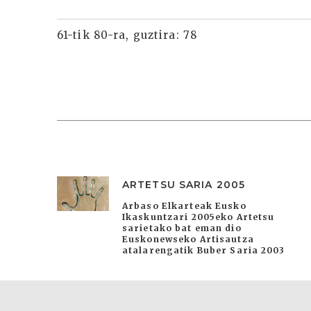
61-tik 80-ra, guztira: 78
ARTETSU SARIA 2005
Arbaso Elkarteak Eusko
Ikaskuntzari 2005eko Artetsu
sarietako bat eman dio
Euskonewseko Artisautza
atalarengatik Buber Saria 2003