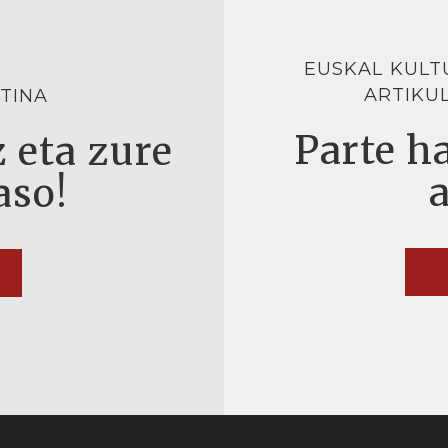
EUSKAL KULT
ARTIKU
TINA
Parte ha
 eta zure
aso!