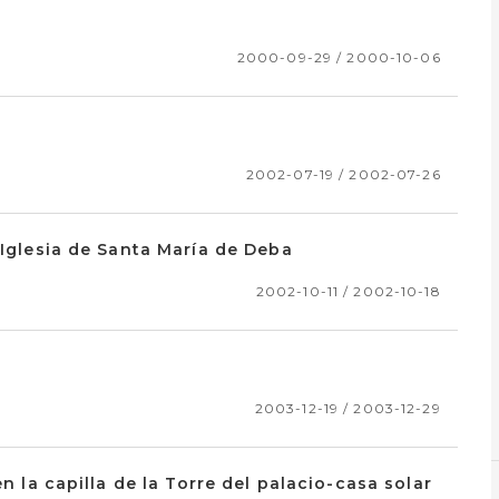
2000-09-29 / 2000-10-06
2002-07-19 / 2002-07-26
 Iglesia de Santa María de Deba
2002-10-11 / 2002-10-18
2003-12-19 / 2003-12-29
en la capilla de la Torre del palacio-casa solar