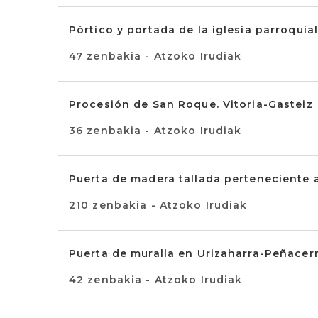
Pórtico y portada de la iglesia parroquia
47 zenbakia - Atzoko Irudiak
Procesión de San Roque. Vitoria-Gasteiz
36 zenbakia - Atzoko Irudiak
Puerta de madera tallada perteneciente a
210 zenbakia - Atzoko Irudiak
Puerta de muralla en Urizaharra-Peñacer
42 zenbakia - Atzoko Irudiak