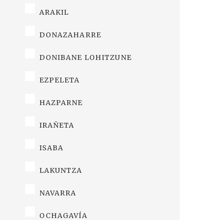
ARAKIL
DONAZAHARRE
DONIBANE LOHITZUNE
EZPELETA
HAZPARNE
IRAÑETA
ISABA
LAKUNTZA
NAVARRA
OCHAGAVÍA