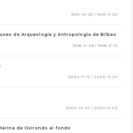
1999-10-29 / 1999-11-05
Museo de Arqueología y Antropología de Bilbao
1998-11-06 / 1998-11-13
a
2000-11-17 / 2000-11-24
2000-10-27 / 2000-11-03
 Marina de Oxirondo al fondo