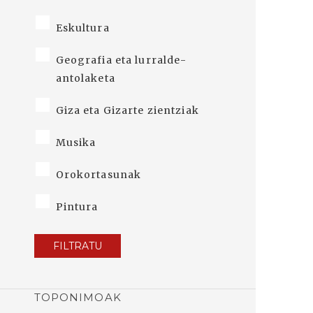
Eskultura
Geografia eta lurralde-
antolaketa
Giza eta Gizarte zientziak
Musika
Orokortasunak
Pintura
FILTRATU
TOPONIMOAK