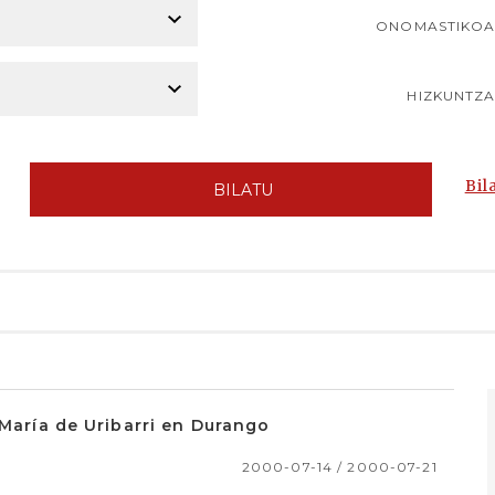
ONOMASTIKO
HIZKUNTZ
Bil
BILATU
 María de Uribarri en Durango
2000-07-14 / 2000-07-21