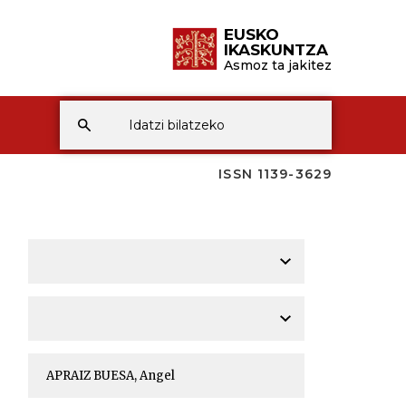
EUSKO
IKASKUNTZA
Asmoz ta jakitez
ISSN 1139-3629
A
A
A