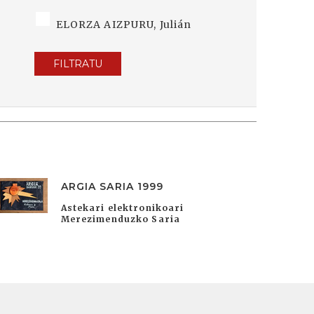
ELORZA AIZPURU, Julián
FILTRATU
ARGIA SARIA 1999
Astekari elektronikoari
Merezimenduzko Saria