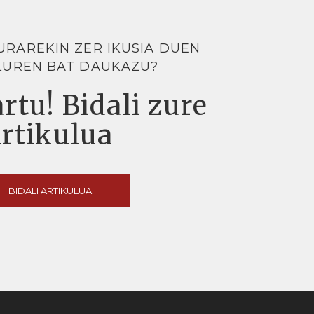
URAREKIN ZER IKUSIA DUEN
LUREN BAT DAUKAZU?
rtu! Bidali zure
artikulua
BIDALI ARTIKULUA