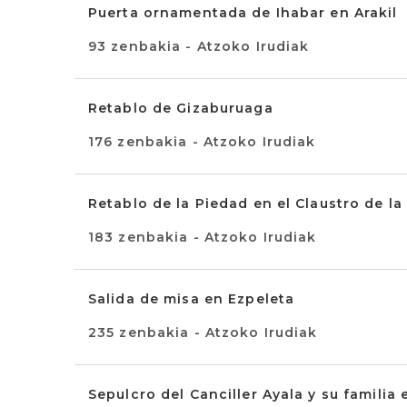
Puerta ornamentada de Ihabar en Arakil
93 zenbakia - Atzoko Irudiak
Retablo de Gizaburuaga
176 zenbakia - Atzoko Irudiak
Retablo de la Piedad en el Claustro de la
183 zenbakia - Atzoko Irudiak
Salida de misa en Ezpeleta
235 zenbakia - Atzoko Irudiak
Sepulcro del Canciller Ayala y su familia 