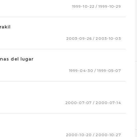
1999-10-22 / 1999-10-29
rakil
2003-09-26 / 2003-10-03
nas del lugar
1999-04-30 / 1999-05-07
2000-07-07 / 2000-07-14
2000-10-20 / 2000-10-27