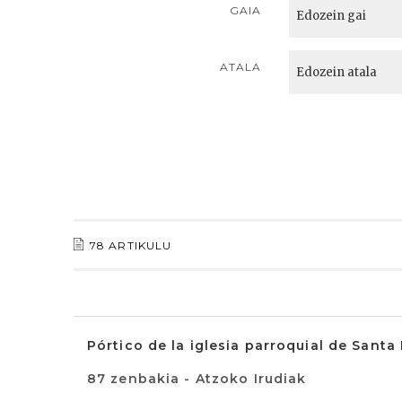
GAIA
ATALA
78 ARTIKULU
Pórtico de la iglesia parroquial de Santa
87 zenbakia - Atzoko Irudiak