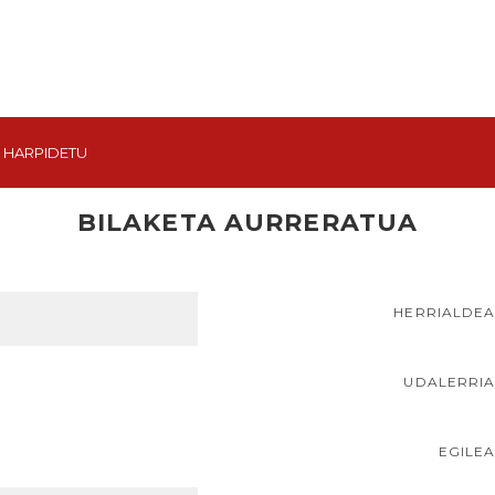
HARPIDETU
BILAKETA AURRERATUA
HERRIALDE
UDALERRI
EGILE