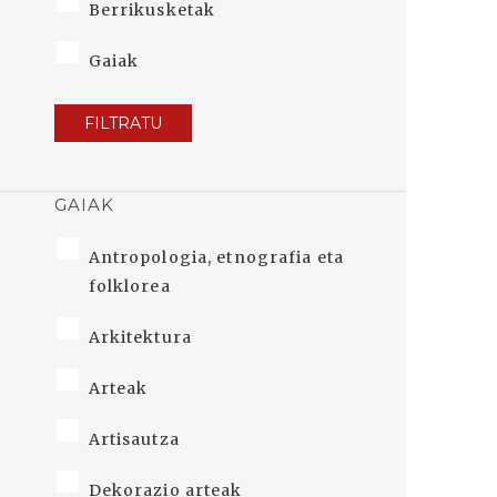
Berrikusketak
Gaiak
FILTRATU
GAIAK
Antropologia, etnografia eta
folklorea
Arkitektura
Arteak
Artisautza
Dekorazio arteak