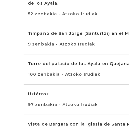
de los Ayala.
52 zenbakia - Atzoko Irudiak
Tímpano de San Jorge (Santurtzi) en el 
9 zenbakia - Atzoko Irudiak
Torre del palacio de los Ayala en Quejan
100 zenbakia - Atzoko Irudiak
Uztárroz
97 zenbakia - Atzoko Irudiak
Vista de Bergara con la iglesia de Santa