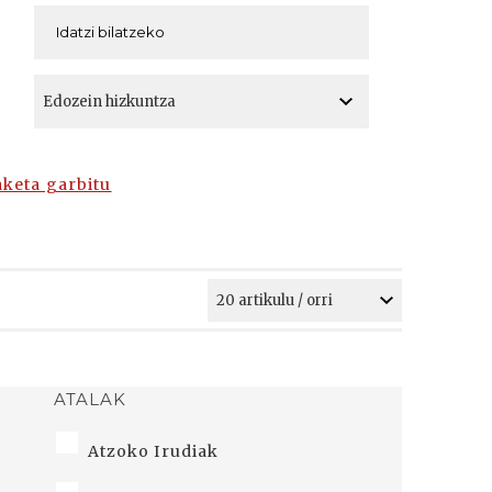
A
A
aketa garbitu
ATALAK
Atzoko Irudiak