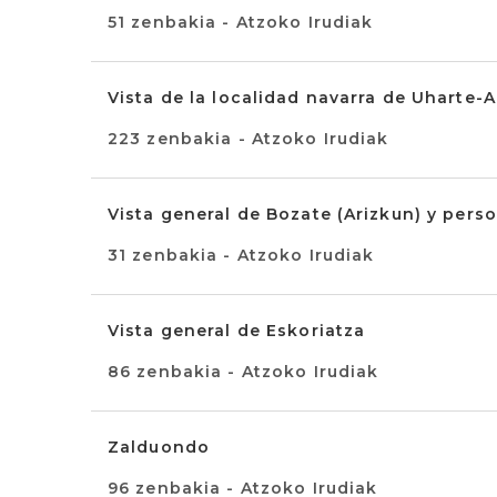
51 zenbakia - Atzoko Irudiak
Vista de la localidad navarra de Uharte-A
223 zenbakia - Atzoko Irudiak
Vista general de Bozate (Arizkun) y perso
31 zenbakia - Atzoko Irudiak
Vista general de Eskoriatza
86 zenbakia - Atzoko Irudiak
Zalduondo
96 zenbakia - Atzoko Irudiak