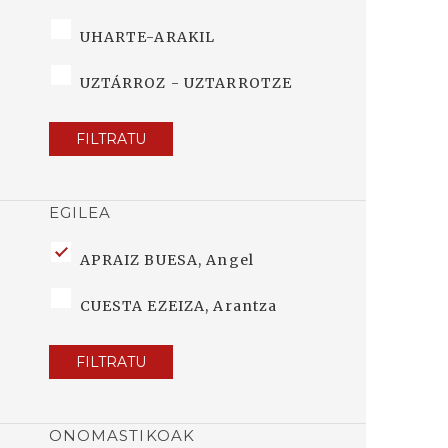
UHARTE-ARAKIL
UZTÁRROZ - UZTARROTZE
FILTRATU
EGILEA
APRAIZ BUESA, Angel
CUESTA EZEIZA, Arantza
FILTRATU
ONOMASTIKOAK