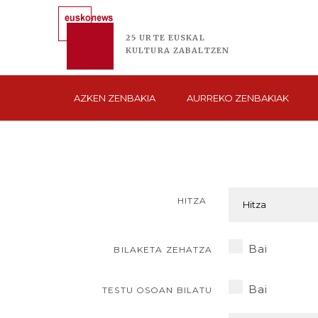
25 URTE
EUSKAL
KULTURA
ZABALTZEN
AZKEN
ZENBAKIA
AURREKO
ZENBAKIAK
HITZA
Bai
BILAKETA ZEHATZA
Bai
TESTU OSOAN BILATU