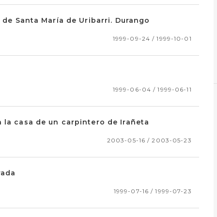
l de Santa María de Uribarri. Durango
1999-09-24 / 1999-10-01
1999-06-04 / 1999-06-11
 la casa de un carpintero de Irañeta
2003-05-16 / 2003-05-23
rada
1999-07-16 / 1999-07-23