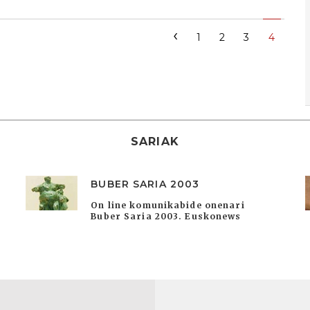
‹
1
2
3
4
SARIAK
BUBER SARIA 2003
On line komunikabide onenari
Buber Saria 2003. Euskonews