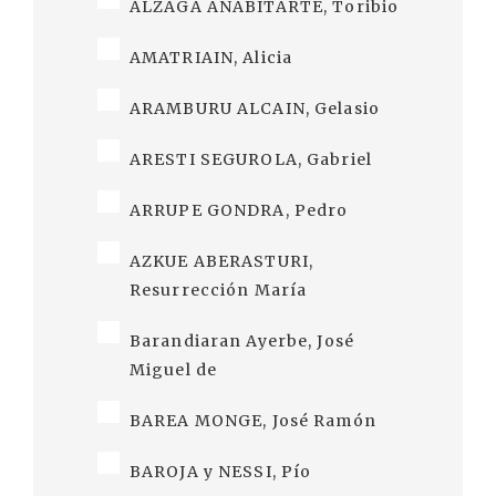
ALZAGA ANABITARTE, Toribio
AMATRIAIN, Alicia
ARAMBURU ALCAIN, Gelasio
ARESTI SEGUROLA, Gabriel
ARRUPE GONDRA, Pedro
AZKUE ABERASTURI,
Resurrección María
Barandiaran Ayerbe, José
Miguel de
BAREA MONGE, José Ramón
BAROJA y NESSI, Pío