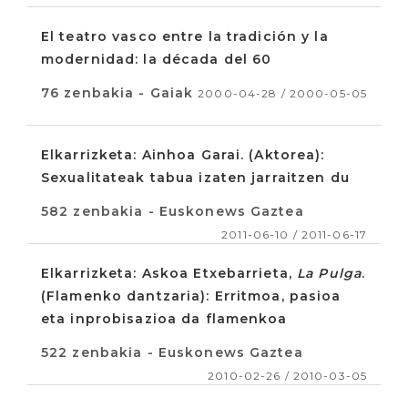
El teatro vasco entre la tradición y la
modernidad: la década del 60
76 zenbakia - Gaiak
2000-04-28 / 2000-05-05
Elkarrizketa: Ainhoa Garai. (Aktorea):
Sexualitateak tabua izaten jarraitzen du
582 zenbakia - Euskonews Gaztea
2011-06-10 / 2011-06-17
Elkarrizketa: Askoa Etxebarrieta,
La Pulga
.
(Flamenko dantzaria): Erritmoa, pasioa
eta inprobisazioa da flamenkoa
522 zenbakia - Euskonews Gaztea
2010-02-26 / 2010-03-05