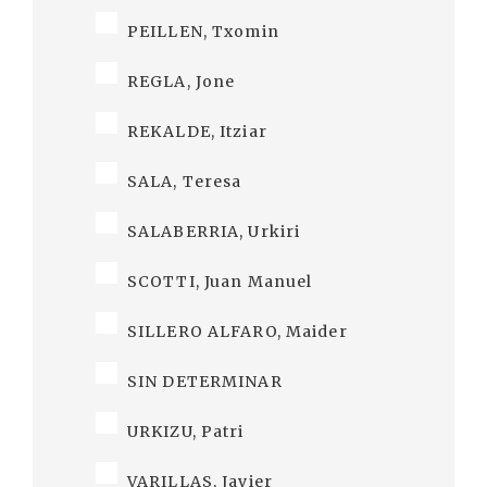
PEILLEN, Txomin
REGLA, Jone
REKALDE, Itziar
SALA, Teresa
SALABERRIA, Urkiri
SCOTTI, Juan Manuel
SILLERO ALFARO, Maider
SIN DETERMINAR
URKIZU, Patri
VARILLAS, Javier