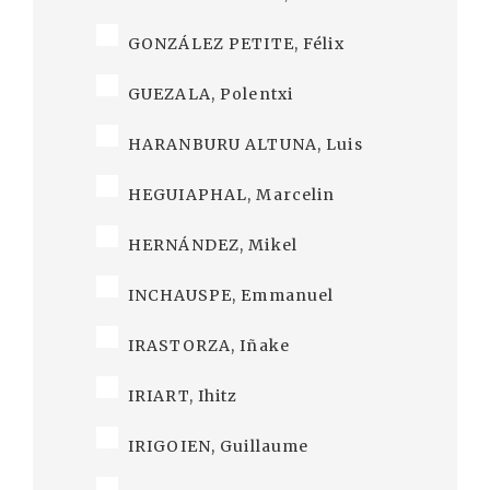
GONZÁLEZ PETITE, Félix
GUEZALA, Polentxi
HARANBURU ALTUNA, Luis
HEGUIAPHAL, Marcelin
HERNÁNDEZ, Mikel
INCHAUSPE, Emmanuel
IRASTORZA, Iñake
IRIART, Ihitz
IRIGOIEN, Guillaume