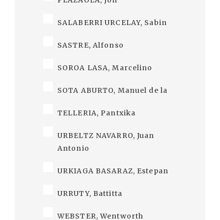
PLAZAOLA, Jon
SALABERRI URCELAY, Sabin
SASTRE, Alfonso
SOROA LASA, Marcelino
SOTA ABURTO, Manuel de la
TELLERIA, Pantxika
URBELTZ NAVARRO, Juan
Antonio
URKIAGA BASARAZ, Estepan
URRUTY, Battitta
WEBSTER, Wentworth