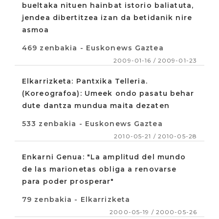
bueltaka nituen hainbat istorio baliatuta,
jendea dibertitzea izan da betidanik nire
asmoa
469 zenbakia - Euskonews Gaztea
2009-01-16 / 2009-01-23
Elkarrizketa: Pantxika Telleria.
(Koreografoa): Umeek ondo pasatu behar
dute dantza mundua maita dezaten
533 zenbakia - Euskonews Gaztea
2010-05-21 / 2010-05-28
Enkarni Genua: "La amplitud del mundo
de las marionetas obliga a renovarse
para poder prosperar"
79 zenbakia - Elkarrizketa
2000-05-19 / 2000-05-26