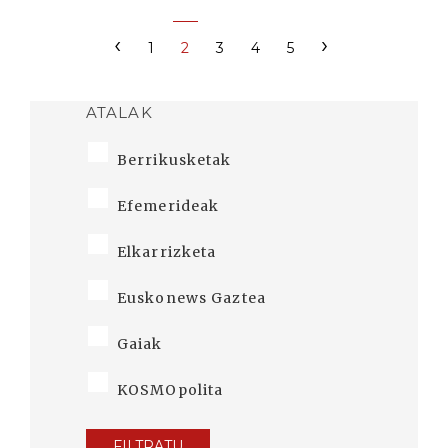
‹
›
1
2
3
4
5
ATALAK
Berrikusketak
Efemerideak
Elkarrizketa
Euskonews Gaztea
Gaiak
KOSMOpolita
FILTRATU