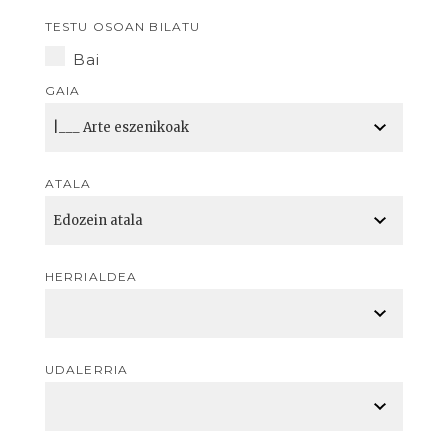
TESTU OSOAN BILATU
Bai
GAIA
ATALA
HERRIALDEA
UDALERRIA