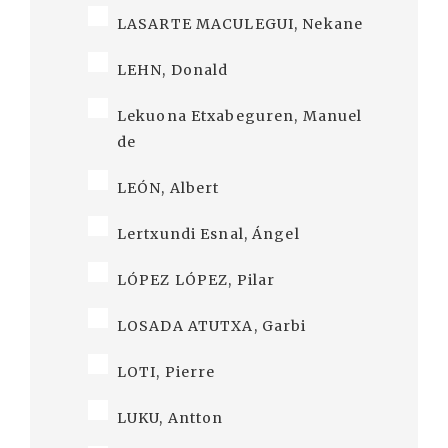
LASARTE MACULEGUI, Nekane
LEHN, Donald
Lekuona Etxabeguren, Manuel
de
LEÓN, Albert
Lertxundi Esnal, Ángel
LÓPEZ LÓPEZ, Pilar
LOSADA ATUTXA, Garbi
LOTI, Pierre
LUKU, Antton