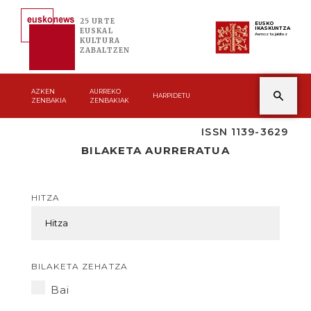
25 URTE
EUSKO
IKASKUNTZA
EUSKAL
Asmoz ta jakitez
KULTURA
ZABALTZEN
AZKEN
AURREKO
HARPIDETU
ZENBAKIA
ZENBAKIAK
ISSN 1139-3629
BILAKETA AURRERATUA
HITZA
BILAKETA ZEHATZA
Bai