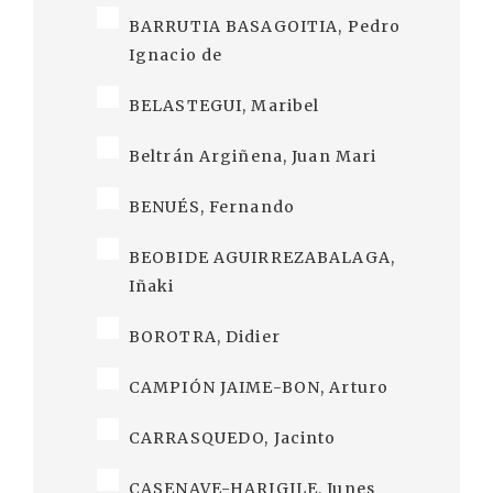
BARRUTIA BASAGOITIA, Pedro
Ignacio de
BELASTEGUI, Maribel
Beltrán Argiñena, Juan Mari
BENUÉS, Fernando
BEOBIDE AGUIRREZABALAGA,
Iñaki
BOROTRA, Didier
CAMPIÓN JAIME-BON, Arturo
CARRASQUEDO, Jacinto
CASENAVE-HARIGILE, Junes