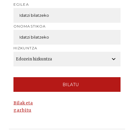
EGILEA
ONOMASTIKOA
HIZKUNTZA
BILATU
Bilaketa
garbitu