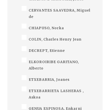
CERVANTES SAAVEDRA, Miguel
de
CHIAPUSO, Norka
COLIN, Charles Henry Jean
DECREPT, Etienne
ELKOROIRIBE GARITANO,
Alberto
ETXEBARRIA, Joanes
ETXEBARRIETA LASHERAS ,
Askoa
GENUA ESPINOSA, Enkarni