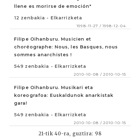
llene es morirse de emoción"
12 zenbakia - Elkarrizketa
1998-11-27 / 1998-12-04
Filipe Oihanburu. Musicien et
choréographe: Nous, les Basques, nous
sommes anarchistes !
549 zenbakia - Elkarrizketa
2010-10-08 / 2010-10-15
Filipe Oihanburu. Musikari eta
koreografoa: Euskaldunok anarkistak
gara!
549 zenbakia - Elkarrizketa
2010-10-08 / 2010-10-15
21-tik 40-ra, guztira: 98