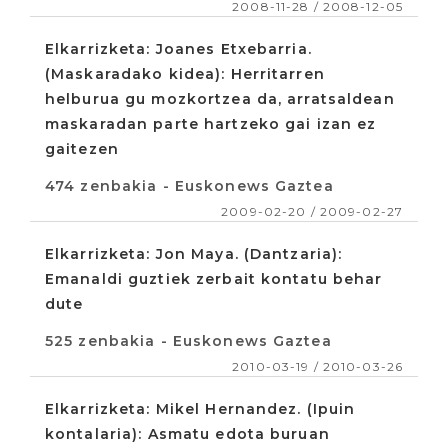
2008-11-28 / 2008-12-05
Elkarrizketa: Joanes Etxebarria.
(Maskaradako kidea): Herritarren
helburua gu mozkortzea da, arratsaldean
maskaradan parte hartzeko gai izan ez
gaitezen
474 zenbakia - Euskonews Gaztea
2009-02-20 / 2009-02-27
Elkarrizketa: Jon Maya. (Dantzaria):
Emanaldi guztiek zerbait kontatu behar
dute
525 zenbakia - Euskonews Gaztea
2010-03-19 / 2010-03-26
Elkarrizketa: Mikel Hernandez. (Ipuin
kontalaria): Asmatu edota buruan