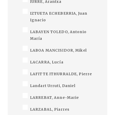
IURRE, Arantxa
IZTUETA ECHEBERRIA, Juan
Ignacio
LABAYEN TOLEDO, Antonio
María
LABOA MANCISIDOR, Mikel
LACARRA, Lucía
LAFITTE ITHURRALDE, Pierre
Landart Urruti, Daniel
LARREBAT, Anne-Marie
LARZABAL, Piarres