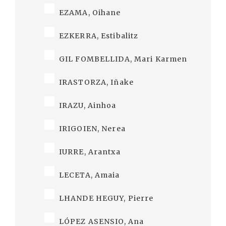
EZAMA, Oihane
EZKERRA, Estibalitz
GIL FOMBELLIDA, Mari Karmen
IRASTORZA, Iñake
IRAZU, Ainhoa
IRIGOIEN, Nerea
IURRE, Arantxa
LECETA, Amaia
LHANDE HEGUY, Pierre
LÓPEZ ASENSIO, Ana