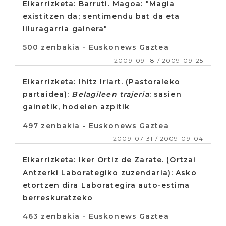
Elkarrizketa: Barruti. Magoa: "Magia
existitzen da; sentimendu bat da eta
liluragarria gainera"
500 zenbakia - Euskonews Gaztea
2009-09-18 / 2009-09-25
Elkarrizketa: Ihitz Iriart. (Pastoraleko
partaidea):
Belagileen trajeria
: sasien
gainetik, hodeien azpitik
497 zenbakia - Euskonews Gaztea
2009-07-31 / 2009-09-04
Elkarrizketa: Iker Ortiz de Zarate. (Ortzai
Antzerki Laborategiko zuzendaria): Asko
etortzen dira Laborategira auto-estima
berreskuratzeko
463 zenbakia - Euskonews Gaztea