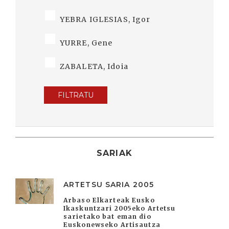
YEBRA IGLESIAS, Igor
YURRE, Gene
ZABALETA, Idoia
FILTRATU
SARIAK
ARTETSU SARIA 2005
Arbaso Elkarteak Eusko
Ikaskuntzari 2005eko Artetsu
sarietako bat eman dio
Euskonewseko Artisautza