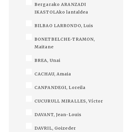
Bergarako ARANZADI
IKASTOLAko lantaldea
BILBAO LARRONDO, Luis
BONETBELCHE-TRAMON,
Maitane
BREA, Unai
CACHAU, Amaia
CANPANDEGI, Loreila
CUCURULL MIRALLES, Víctor
DAVANT, Jean-Louis
DAVRIL, Goizeder