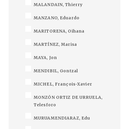
MALANDAIN, Thierry
MANZANO, Eduardo
MARITORENA, Oihana
MARTÍNEZ, Marisa
MAYA, Jon
MENDIBIL, Gontzal
MICHEL, François-Xavier
MONZÓN ORTIZ DE URRUELA,
Telesforo
MURUAMENDIARAZ, Edu