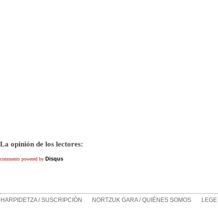
La opinión de los lectores:
Disqus
comments powered by
HARPIDETZA / SUSCRIPCIÓN
NORTZUK GARA / QUIÉNES SOMOS
LEGE