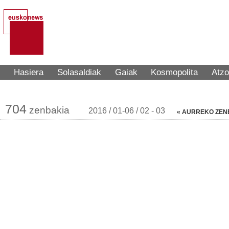
Hasiera
Solasaldiak
Gaiak
Kosmopolita
Atzo
704
zenbakia
2016 / 01-06 / 02 - 03
« AURREKO ZEN