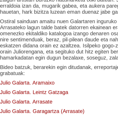
erraldoia izan da, mugarik gabea, eta aukera par
hauetan, hark bizitza luzean eman duenaz jabe ga
Ostiral sainduan amaitu nuen Galartaren inguruko 
Arrasateko lagun talde batek datorren ekainean er
omenezko ekitaldiko katalogoa izango denaren osa
nire sentimenduak, beraz, pil-pilean daude eta nah
eskatzen didana orain ez azaltzea. Isilpeko gogo-z
orain Juliorengana, eta segituko dut hitz egiten be
hamarkadatan egin dugun bezalaxe, soseguz, zala
Bideo batzuk, berarekin egin ditudanak, erreporta
grabatuak:
Julio Galarta. Aramaixo
Julio Galarta. Leintz Gatzaga
Julio Galarta. Arrasate
Julio Galarta. Garagartza (Arrasate)