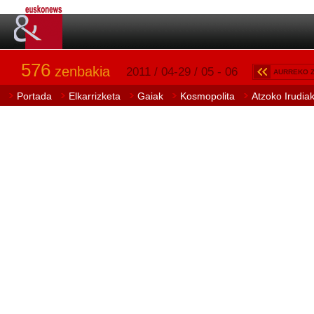
576
zenbakia
2011 / 04-29 / 05 - 06
AURREKO 
Portada
Elkarrizketa
Gaiak
Kosmopolita
Atzoko Irudia