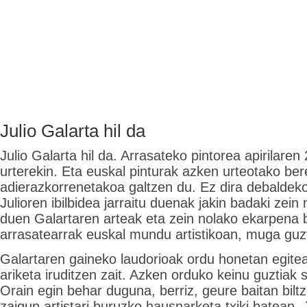
Julio Galarta hil da
Julio Galarta hil da. Arrasateko pintorea apirilare
urterekin. Eta euskal pinturak azken urteotako ber
adierazkorrenetakoa galtzen du. Ez dira debaldeko 
Julioren ibilbidea jarraitu duenak jakin badaki zein
duen Galartaren arteak eta zein nolako ekarpena 
arrasatearrak euskal mundu artistikoan, muga guzt
Galartaren gaineko laudorioak ordu honetan egite
ariketa iruditzen zait. Azken orduko keinu guztiak
Orain egin behar duguna, berriz, geure baitan biltze
zaigun artistari buruzko hausnarketa txiki batean. 