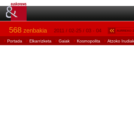
568
zenbakia
2011 / 02-25 / 03 - 04
AURREKO 
Portada
Elkarrizketa
Gaiak
Kosmopolita
Atzoko Irudia