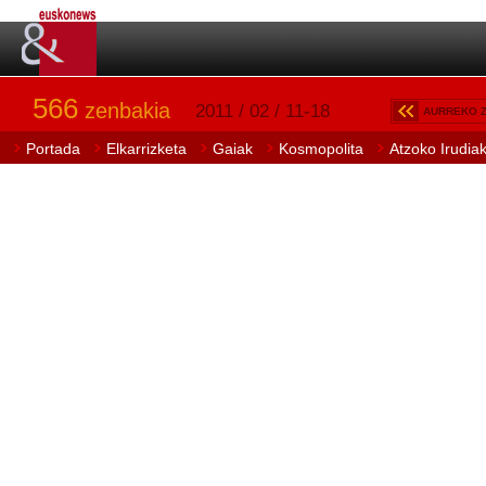
566
zenbakia
2011 / 02 / 11-18
AURREKO 
Portada
Elkarrizketa
Gaiak
Kosmopolita
Atzoko Irudia