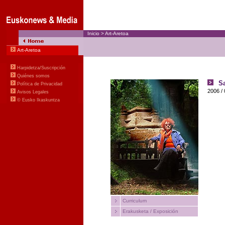
Inicio
>
Art-Aretoa
Art-Aretoa
Harpidetza/Suscripción
Quiénes somos
S
Política de Privacidad
2006
/
Avisos Legales
© Eusko Ikaskuntza
Curriculum
Erakusketa / Exposición