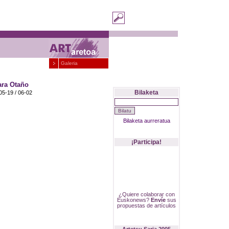
Galeria
ara Otaño
Bilaketa
05-19
/
06-02
Bilaketa aurreratua
¡Participa!
¿Quiere colaborar con
Euskonews?
Envíe
sus
propuestas de artículos