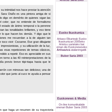
Artetsu Saria 2005
su intimidad nos hace prestar la atención
 Sara Otaño es una pintora amiga de si
 lo digo en demérito de quienes sigan las
el color; que no entiende de formalismo
el estado de ánimo temporal o la perenne
tan las tonalidades brillantes, y eso tiene
Eusko Ikaskuntza
r lo que hacen los demás. Y digo que le
iones me recuerdan a la de alguien tan
Arbaso Elkarteak Eusko
Ikaskuntzari 2005eko
e toco vivir: Cezanne. Ese gran dibujante
Artetsu sarietako bat
mpresionistas, y su utilización de la luz,
eman dio Euskonewseko
das esas repeticiones de temas clásicos,
Artisautza
atalarengatik
ndido a repetir. Eso es apreciable en sus
Buber Saria 2003
n torno a las 40 reinterpretaciones de la
ía previo breve ttipi-ttapa hasta que le
arrón con mimosas tan delicioso; una de
color que junto al cuco te ayuda a pensar
Euskonews & Media
On line komunikabide
onenari Buber Saria 2003
ón que haga un resumen de su trayectoria