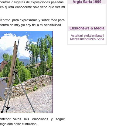
Argia Saria 1999
 centros o lugares de exposiciones pasadas.
uien quiera conocerme solo tiene que ver mi
nicarme. para expresarme y sobre todo para
entro de mi y yo soy fiel a mi sensibilidad.
Euskonews & Media
Astekari elektronikoari
Merezimenduzko Saria
antener vivas mis emociones y seguir
hago con color e intuición.