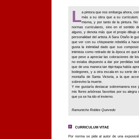
L
a pintora que nos embarga ahora, con 
más a su obra que a su curriculum.
misma, y por tanto de la pintura. No
normas curriculares, sino en el sentido d
alguno, y denota más que el propio dibujo 
personalidad del artista. A Sara Otaño le gus
que ver con su chispeante rebeldía a hace
gusta la intimidad dado que sus composic
intimista como retirado de la época en que l
que pese a apreciar las coloraciones de los i
no estaba dispuesto a dar por perdidas to
que de una manera tan ttipi-ttapa había apre
bodegones, y a otra escala en su serie de e
montaña de Santa Victoria, a la que acced
sobrevino la muerte.
Y me gustaría destacar sobremanera ese j
mis flores arbóreas favoritas por su alegra 
que ya se ha ido el invierno.
Ramuntcho Robles Quevedo
CURRICULUM VITAE
Por norma se pide al autor de una exposici