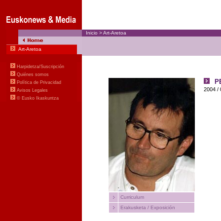
Inicio
>
Art-Aretoa
Art-Aretoa
Harpidetza/Suscripción
Quiénes somos
P
Política de Privacidad
2004
/
Avisos Legales
© Eusko Ikaskuntza
Curriculum
Erakusketa / Exposición