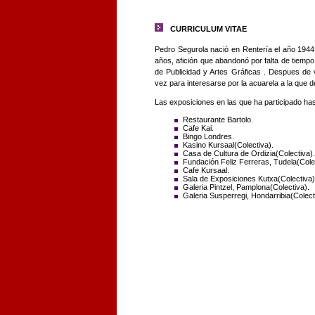
CURRICULUM VITAE
Pedro Segurola nació en Rentería el año 1944.
años, afición que abandonó por falta de tiem
de Publicidad y Artes Gráficas . Despues de 
vez para interesarse por la acuarela a la que 
Las exposiciones en las que ha participado ha
Restaurante Bartolo.
Cafe Kai.
Bingo Londres.
Kasino Kursaal(Colectiva).
Casa de Cultura de Ordizia(Colectiva).
Fundación Feliz Ferreras, Tudela(Cole
Cafe Kursaal.
Sala de Exposiciones Kutxa(Colectiva)
Galeria Pintzel, Pamplona(Colectiva).
Galeria Susperregi, Hondarribia(Colect