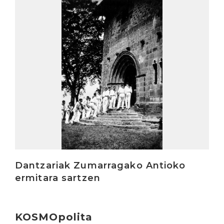
Irakurri
Dantzariak Zumarragako Antioko
ermitara sartzen
KOSMOpolita