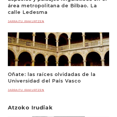
área metropolitana de Bilbao. La
calle Ledesma
JARRAITU IRAKURTZEN
Oñate: las raíces olvidadas de la
Universidad del País Vasco
JARRAITU IRAKURTZEN
Atzoko Irudiak