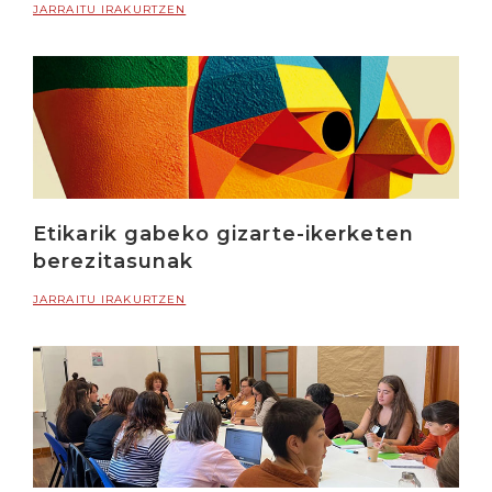
JARRAITU IRAKURTZEN
Etikarik gabeko gizarte-ikerketen
berezitasunak
JARRAITU IRAKURTZEN