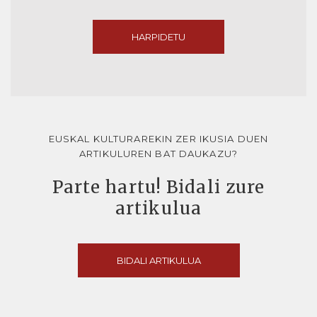
HARPIDETU
EUSKAL KULTURAREKIN ZER IKUSIA DUEN
ARTIKULUREN BAT DAUKAZU?
Parte hartu! Bidali zure
artikulua
BIDALI ARTIKULUA