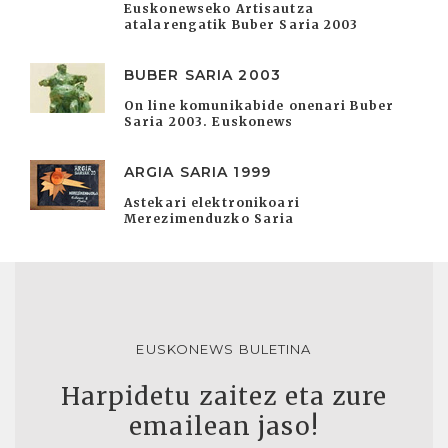
Euskonewseko Artisautza
atalarengatik Buber Saria 2003
BUBER SARIA 2003
On line komunikabide onenari Buber
Saria 2003. Euskonews
ARGIA SARIA 1999
Astekari elektronikoari
Merezimenduzko Saria
EUSKONEWS BULETINA
Harpidetu zaitez eta zure
emailean jaso!