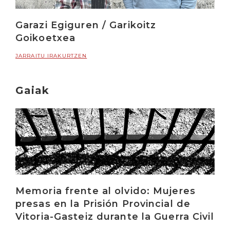
Garazi Egiguren / Garikoitz
Goikoetxea
JARRAITU IRAKURTZEN
Gaiak
Memoria frente al olvido: Mujeres
presas en la Prisión Provincial de
Vitoria-Gasteiz durante la Guerra Civil