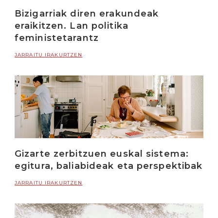
Bizigarriak diren erakundeak
eraikitzen. Lan politika
feministetarantz
JARRAITU IRAKURTZEN
Gizarte zerbitzuen euskal sistema:
egitura, baliabideak eta perspektibak
JARRAITU IRAKURTZEN