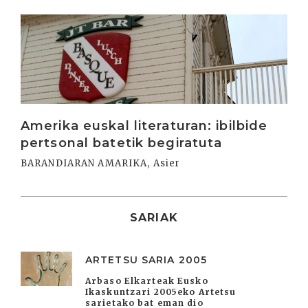
Irakurri
Amerika euskal literaturan: ibilbide
pertsonal batetik begiratuta
BARANDIARAN AMARIKA, Asier
SARIAK
ARTETSU SARIA 2005
Arbaso Elkarteak Eusko
Ikaskuntzari 2005eko Artetsu
sarietako bat eman dio