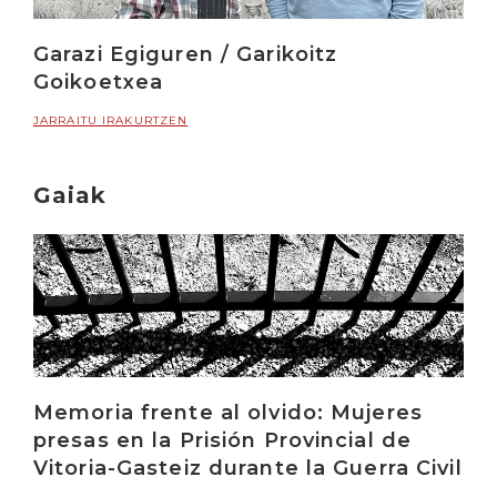
Garazi Egiguren / Garikoitz
Goikoetxea
JARRAITU IRAKURTZEN
Gaiak
Memoria frente al olvido: Mujeres
presas en la Prisión Provincial de
Vitoria-Gasteiz durante la Guerra Civil