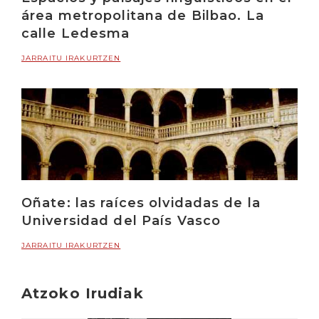
área metropolitana de Bilbao. La
calle Ledesma
JARRAITU IRAKURTZEN
Oñate: las raíces olvidadas de la
Universidad del País Vasco
JARRAITU IRAKURTZEN
Atzoko Irudiak