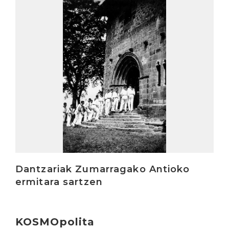
Irakurri
Dantzariak Zumarragako Antioko
ermitara sartzen
KOSMOpolita