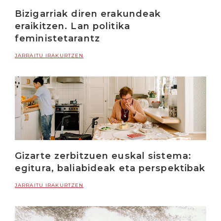
Bizigarriak diren erakundeak
eraikitzen. Lan politika
feministetarantz
JARRAITU IRAKURTZEN
Gizarte zerbitzuen euskal sistema:
egitura, baliabideak eta perspektibak
JARRAITU IRAKURTZEN