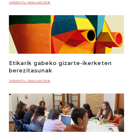
JARRAITU IRAKURTZEN
Etikarik gabeko gizarte-ikerketen
berezitasunak
JARRAITU IRAKURTZEN