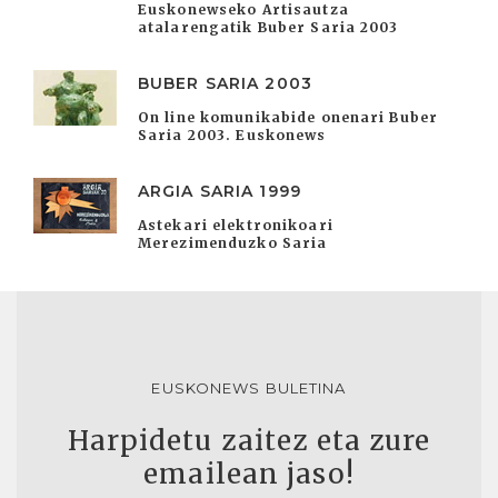
Euskonewseko Artisautza
atalarengatik Buber Saria 2003
BUBER SARIA 2003
On line komunikabide onenari Buber
Saria 2003. Euskonews
ARGIA SARIA 1999
Astekari elektronikoari
Merezimenduzko Saria
EUSKONEWS BULETINA
Harpidetu zaitez eta zure
emailean jaso!