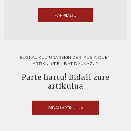
HARPIDETU
EUSKAL KULTURAREKIN ZER IKUSIA DUEN
ARTIKULUREN BAT DAUKAZU?
Parte hartu! Bidali zure
artikulua
BIDALI ARTIKULUA