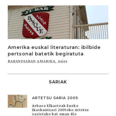
Irakurri
Amerika euskal literaturan: ibilbide
pertsonal batetik begiratuta
BARANDIARAN AMARIKA, Asier
SARIAK
ARTETSU SARIA 2005
Arbaso Elkarteak Eusko
Ikaskuntzari 2005eko Artetsu
sarietako bat eman dio