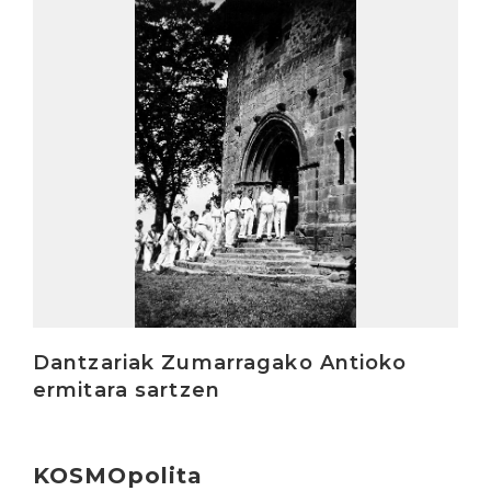
Irakurri
Dantzariak Zumarragako Antioko
ermitara sartzen
KOSMOpolita