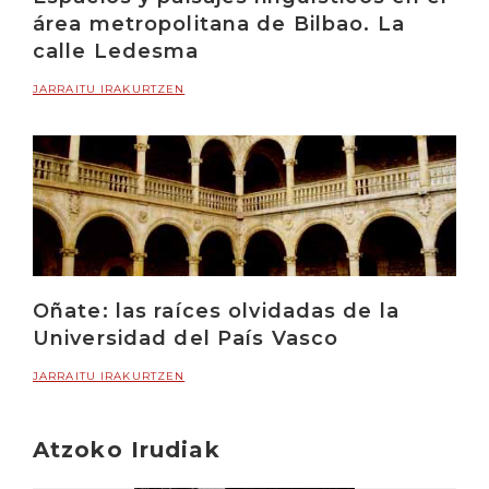
área metropolitana de Bilbao. La
calle Ledesma
JARRAITU IRAKURTZEN
Oñate: las raíces olvidadas de la
Universidad del País Vasco
JARRAITU IRAKURTZEN
Atzoko Irudiak