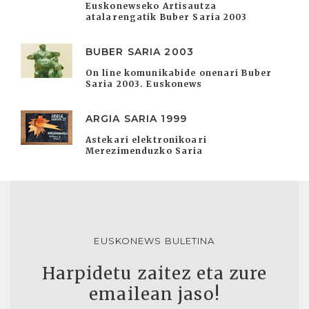
Euskonewseko Artisautza
atalarengatik Buber Saria 2003
BUBER SARIA 2003
On line komunikabide onenari Buber
Saria 2003. Euskonews
ARGIA SARIA 1999
Astekari elektronikoari
Merezimenduzko Saria
EUSKONEWS BULETINA
Harpidetu zaitez eta zure
emailean jaso!