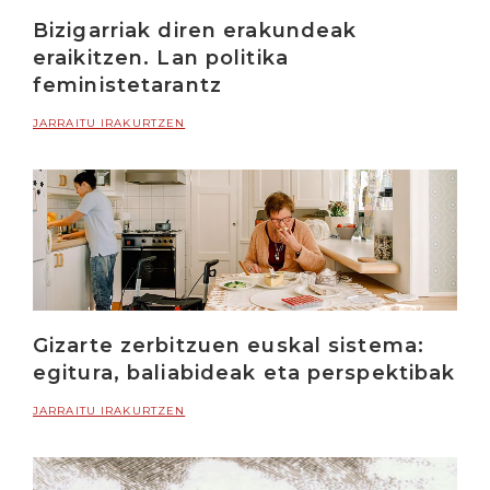
Bizigarriak diren erakundeak
eraikitzen. Lan politika
feministetarantz
JARRAITU IRAKURTZEN
Gizarte zerbitzuen euskal sistema:
egitura, baliabideak eta perspektibak
JARRAITU IRAKURTZEN