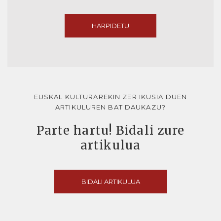
HARPIDETU
EUSKAL KULTURAREKIN ZER IKUSIA DUEN
ARTIKULUREN BAT DAUKAZU?
Parte hartu! Bidali zure
artikulua
BIDALI ARTIKULUA