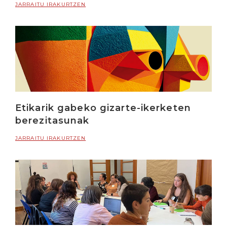
JARRAITU IRAKURTZEN
Etikarik gabeko gizarte-ikerketen
berezitasunak
JARRAITU IRAKURTZEN