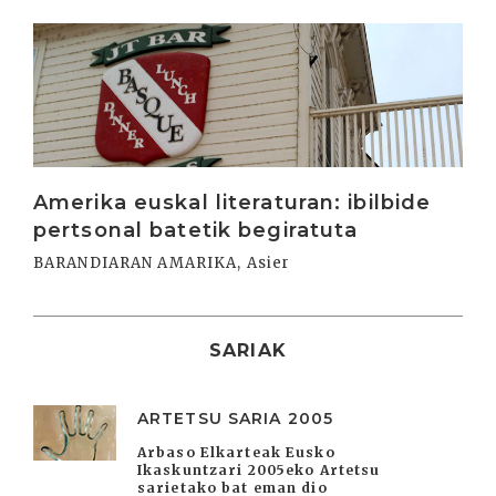
Irakurri
Amerika euskal literaturan: ibilbide
pertsonal batetik begiratuta
BARANDIARAN AMARIKA, Asier
SARIAK
ARTETSU SARIA 2005
Arbaso Elkarteak Eusko
Ikaskuntzari 2005eko Artetsu
sarietako bat eman dio