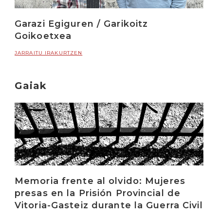
Garazi Egiguren / Garikoitz
Goikoetxea
JARRAITU IRAKURTZEN
Gaiak
Memoria frente al olvido: Mujeres
presas en la Prisión Provincial de
Vitoria-Gasteiz durante la Guerra Civil