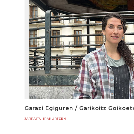
Garazi Egiguren / Garikoitz Goikoe
JARRAITU IRAKURTZEN