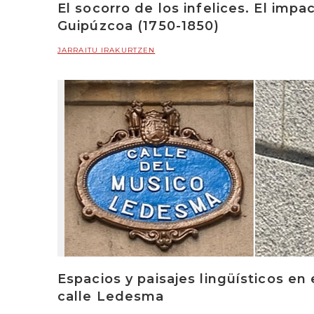
El socorro de los infelices. El imp
Guipúzcoa (1750-1850)
JARRAITU IRAKURTZEN
Espacios y paisajes lingüísticos en
calle Ledesma