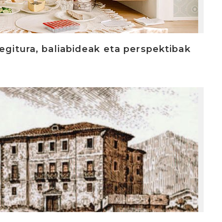
egitura, baliabideak eta perspektibak