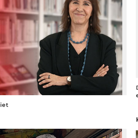
iet
I