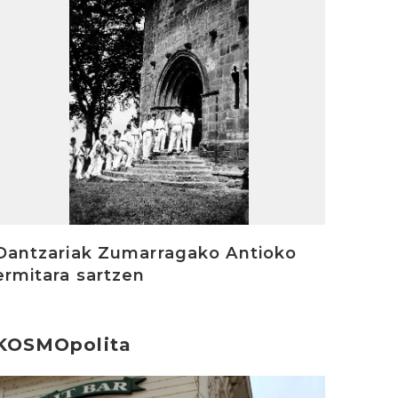
Dantzariak Zumarragako Antioko
ermitara sartzen
KOSMOpolita
rakurri