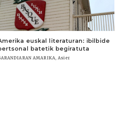
Amerika euskal literaturan: ibilbide
pertsonal batetik begiratuta
BARANDIARAN AMARIKA, Asier