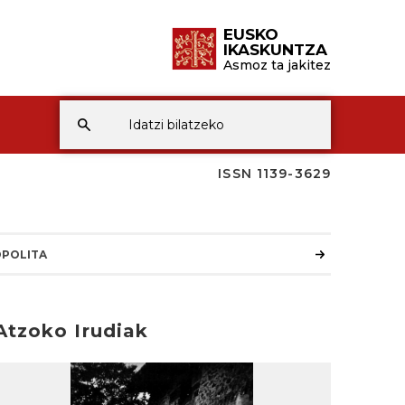
EUSKO
IKASKUNTZA
Asmoz ta jakitez
ISSN 1139-3629
POLITA
Atzoko Irudiak
rakurri