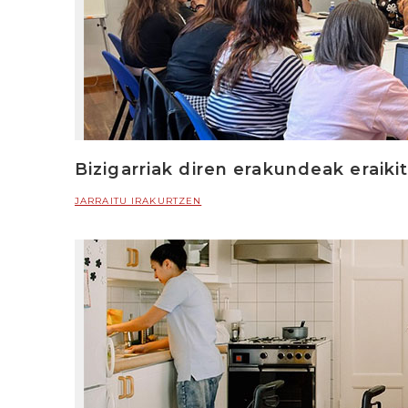
Bizigarriak diren erakundeak eraiki
JARRAITU IRAKURTZEN