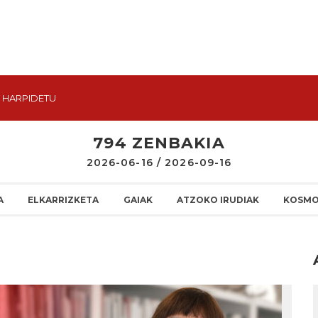
HARPIDETU
794 ZENBAKIA
2026-06-16 / 2026-09-16
A
ELKARRIZKETA
GAIAK
ATZOKO IRUDIAK
KOSMO
I