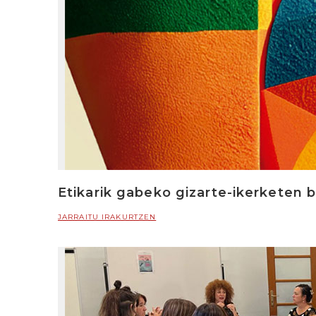
Etikarik gabeko gizarte-ikerketen 
JARRAITU IRAKURTZEN