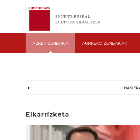
25 URTE
EUSKAL
KULTURA
ZABALTZEN
AZKEN
ZENBAKIA
AURREKO
ZENBAKIAK
HASIER
Elkarrizketa