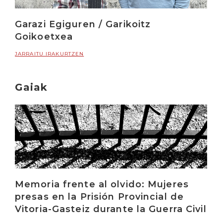
Garazi Egiguren / Garikoitz
Goikoetxea
JARRAITU IRAKURTZEN
Gaiak
Memoria frente al olvido: Mujeres
presas en la Prisión Provincial de
Vitoria-Gasteiz durante la Guerra Civil