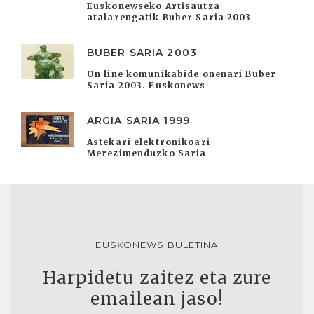
Euskonewseko Artisautza
atalarengatik Buber Saria 2003
BUBER SARIA 2003
On line komunikabide onenari Buber
Saria 2003. Euskonews
ARGIA SARIA 1999
Astekari elektronikoari
Merezimenduzko Saria
EUSKONEWS BULETINA
Harpidetu zaitez eta zure
emailean jaso!