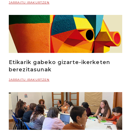
JARRAITU IRAKURTZEN
Etikarik gabeko gizarte-ikerketen
berezitasunak
JARRAITU IRAKURTZEN