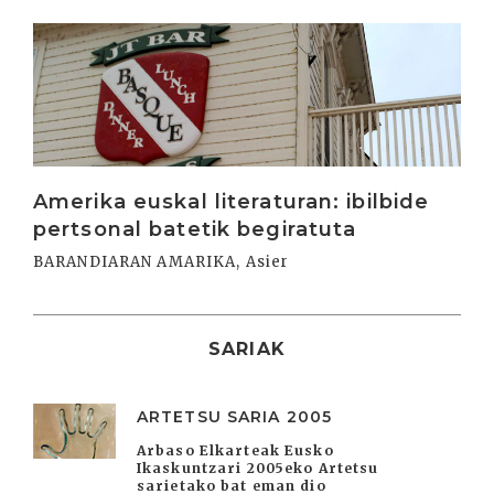
Irakurri
Amerika euskal literaturan: ibilbide
pertsonal batetik begiratuta
BARANDIARAN AMARIKA, Asier
SARIAK
ARTETSU SARIA 2005
Arbaso Elkarteak Eusko
Ikaskuntzari 2005eko Artetsu
sarietako bat eman dio