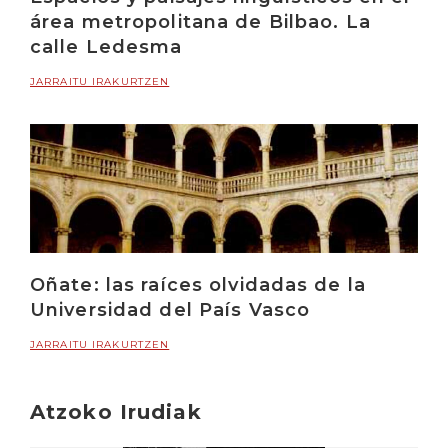
área metropolitana de Bilbao. La
calle Ledesma
JARRAITU IRAKURTZEN
Oñate: las raíces olvidadas de la
Universidad del País Vasco
JARRAITU IRAKURTZEN
Atzoko Irudiak