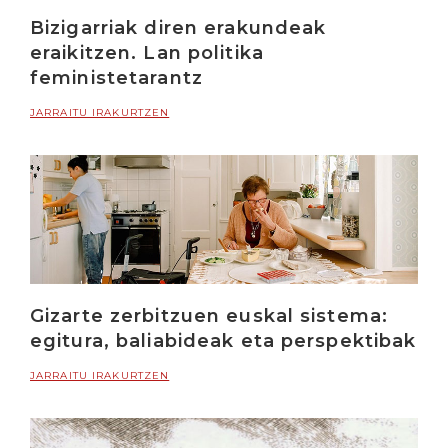
Bizigarriak diren erakundeak
eraikitzen. Lan politika
feministetarantz
JARRAITU IRAKURTZEN
Gizarte zerbitzuen euskal sistema:
egitura, baliabideak eta perspektibak
JARRAITU IRAKURTZEN