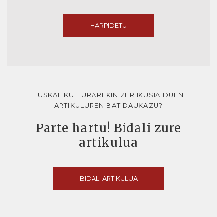
HARPIDETU
EUSKAL KULTURAREKIN ZER IKUSIA DUEN
ARTIKULUREN BAT DAUKAZU?
Parte hartu! Bidali zure
artikulua
BIDALI ARTIKULUA