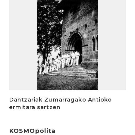
Irakurri
Dantzariak Zumarragako Antioko
ermitara sartzen
KOSMOpolita