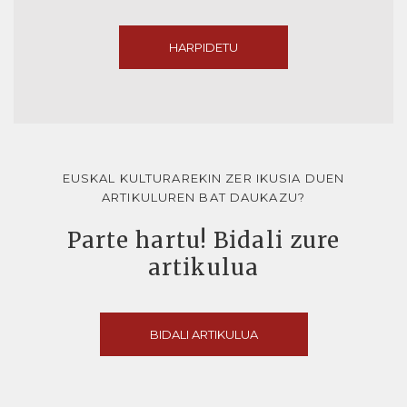
HARPIDETU
EUSKAL KULTURAREKIN ZER IKUSIA DUEN
ARTIKULUREN BAT DAUKAZU?
Parte hartu! Bidali zure
artikulua
BIDALI ARTIKULUA