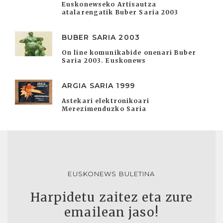
Euskonewseko Artisautza
atalarengatik Buber Saria 2003
BUBER SARIA 2003
On line komunikabide onenari Buber
Saria 2003. Euskonews
ARGIA SARIA 1999
Astekari elektronikoari
Merezimenduzko Saria
EUSKONEWS BULETINA
Harpidetu zaitez eta zure
emailean jaso!