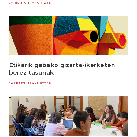
JARRAITU IRAKURTZEN
Etikarik gabeko gizarte-ikerketen
berezitasunak
JARRAITU IRAKURTZEN