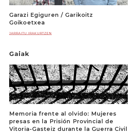
Garazi Egiguren / Garikoitz
Goikoetxea
JARRAITU IRAKURTZEN
Gaiak
Memoria frente al olvido: Mujeres
presas en la Prisión Provincial de
Vitoria-Gasteiz durante la Guerra Civil