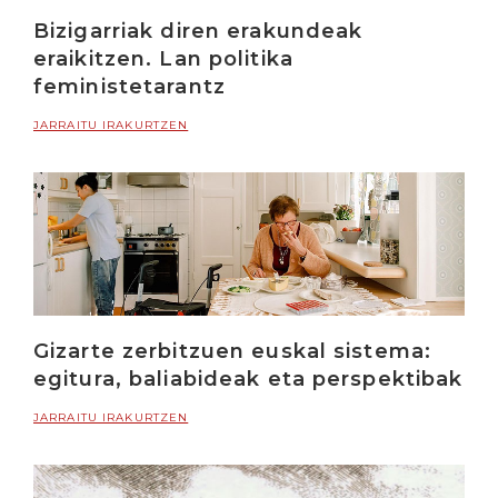
Bizigarriak diren erakundeak
eraikitzen. Lan politika
feministetarantz
JARRAITU IRAKURTZEN
Gizarte zerbitzuen euskal sistema:
egitura, baliabideak eta perspektibak
JARRAITU IRAKURTZEN