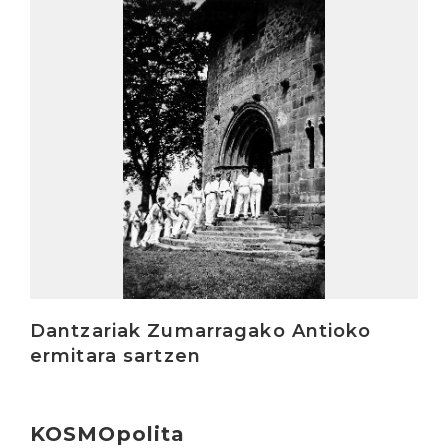
Irakurri
Dantzariak Zumarragako Antioko
ermitara sartzen
KOSMOpolita