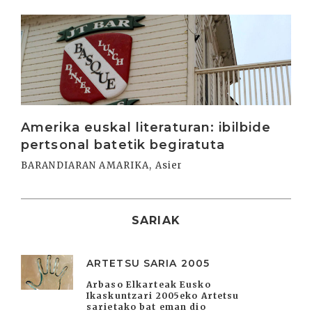
Irakurri
Amerika euskal literaturan: ibilbide
pertsonal batetik begiratuta
BARANDIARAN AMARIKA, Asier
SARIAK
ARTETSU SARIA 2005
Arbaso Elkarteak Eusko
Ikaskuntzari 2005eko Artetsu
sarietako bat eman dio