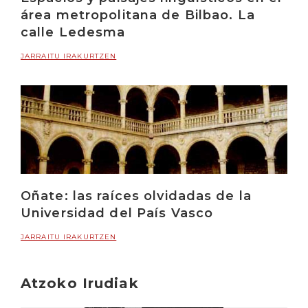
área metropolitana de Bilbao. La
calle Ledesma
JARRAITU IRAKURTZEN
Oñate: las raíces olvidadas de la
Universidad del País Vasco
JARRAITU IRAKURTZEN
Atzoko Irudiak