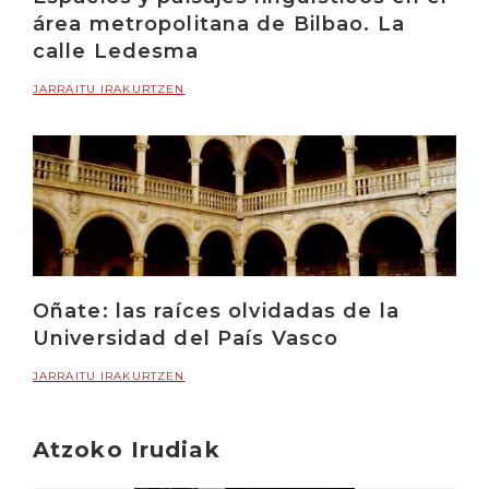
área metropolitana de Bilbao. La
calle Ledesma
JARRAITU IRAKURTZEN
Oñate: las raíces olvidadas de la
Universidad del País Vasco
JARRAITU IRAKURTZEN
Atzoko Irudiak