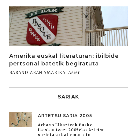
Irakurri
Amerika euskal literaturan: ibilbide
pertsonal batetik begiratuta
BARANDIARAN AMARIKA, Asier
SARIAK
ARTETSU SARIA 2005
Arbaso Elkarteak Eusko
Ikaskuntzari 2005eko Artetsu
sarietako bat eman dio