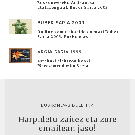
Euskonewseko Artisautza
atalarengatik Buber Saria 2003
BUBER SARIA 2003
On line komunikabide onenari Buber
Saria 2003. Euskonews
ARGIA SARIA 1999
Astekari elektronikoari
Merezimenduzko Saria
EUSKONEWS BULETINA
Harpidetu zaitez eta zure
emailean jaso!