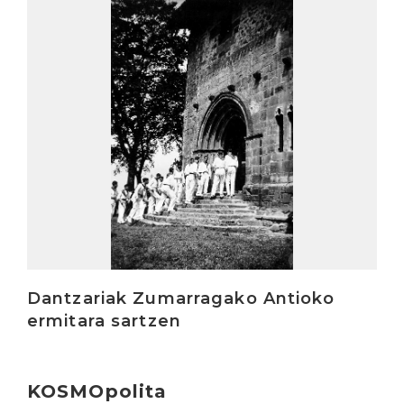
Irakurri
Dantzariak Zumarragako Antioko
ermitara sartzen
KOSMOpolita