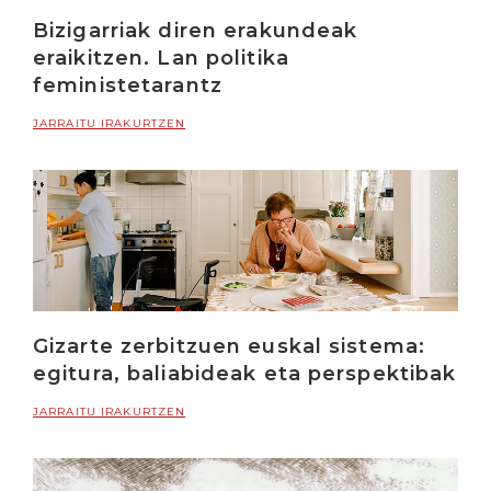
Bizigarriak diren erakundeak
eraikitzen. Lan politika
feministetarantz
JARRAITU IRAKURTZEN
Gizarte zerbitzuen euskal sistema:
egitura, baliabideak eta perspektibak
JARRAITU IRAKURTZEN