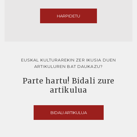
HARPIDETU
EUSKAL KULTURAREKIN ZER IKUSIA DUEN
ARTIKULUREN BAT DAUKAZU?
Parte hartu! Bidali zure
artikulua
BIDALI ARTIKULUA