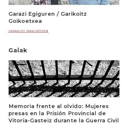
Garazi Egiguren / Garikoitz
Goikoetxea
JARRAITU IRAKURTZEN
Gaiak
Memoria frente al olvido: Mujeres
presas en la Prisión Provincial de
Vitoria-Gasteiz durante la Guerra Civil