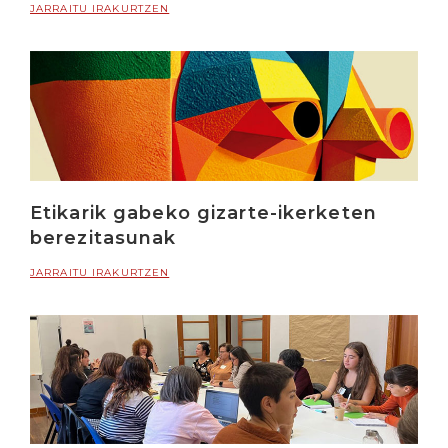
JARRAITU IRAKURTZEN
Etikarik gabeko gizarte-ikerketen
berezitasunak
JARRAITU IRAKURTZEN